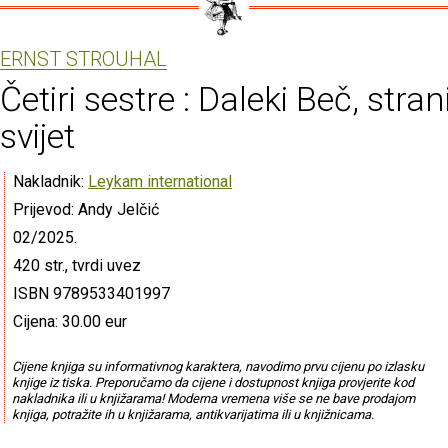
ERNST STROUHAL
Četiri sestre : Daleki Beč, stran
svijet
Nakladnik:
Leykam international
Prijevod: Andy Jelčić
02/2025.
420 str., tvrdi uvez
ISBN 9789533401997
Cijena: 30.00 eur
Cijene knjiga su informativnog karaktera, navodimo prvu cijenu po izlasku
knjige iz tiska. Preporučamo da cijene i dostupnost knjiga provjerite kod
nakladnika ili u knjižarama! Moderna vremena više se ne bave prodajom
knjiga, potražite ih u knjižarama, antikvarijatima ili u knjižnicama.