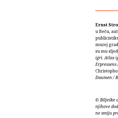
Ernst Str
u Beču, aut
publicistik
muzej grada
su mu sljed
igri. Atlas
Erpressens 
Christopho
Daumen / R
© Bilješke 
njihove dod
ne smiju pr