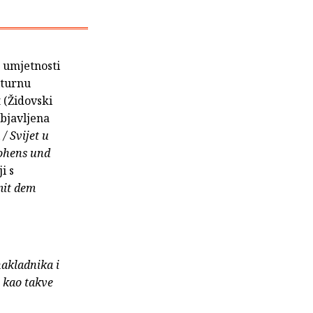
 umjetnosti
lturnu
 (Židovski
Objavljena
/ Svijet u
rohens und
i s
mit dem
nakladnika i
e kao takve