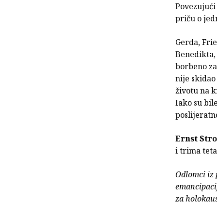
Povezujući 
priču o jedn
Gerda, Frie
Benedikta, 
borbeno zal
nije skidao
životu na k
Iako su bil
poslijerat
Ernst Str
i trima tet
Odlomci iz p
emancipacij
za holokaus