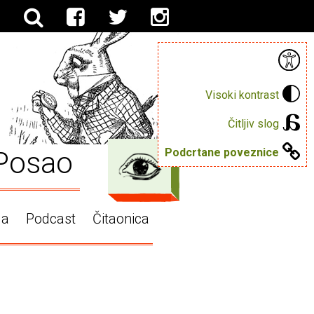
Visoki kontrast
Čitljiv slog
Posao
Podcrtane poveznice
ga
Podcast
Čitaonica