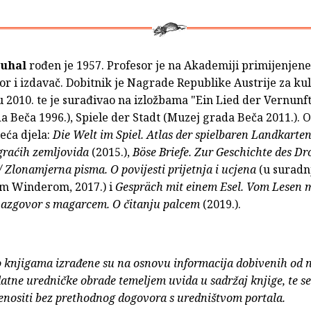
ouhal
rođen je 1957. Profesor je na Akademiji primijenjene
or i izdavač. Dobitnik je Nagrade Republike Austrije za ku
u 2010. te je surađivao na izložbama "Ein Lied der Vernunft
 Beča 1996.), Spiele der Stadt (Muzej grada Beča 2011.). 
eća djela:
Die Welt im Spiel. Atlas der spielbaren Landkarten 
 igraćih zemljovida
(2015.),
Böse Briefe. Zur Geschichte des D
/ Zlonamjerna pisma. O povijesti prijetnja i ucjena
(u suradnj
m Winderom, 2017.) i
Gespräch mit einem Esel. Vom Lesen 
azgovor s magarcem. O čitanju palcem
(2019.).
o knjigama izrađene su na osnovu informacija dobivenih od 
atne uredničke obrade temeljem uvida u sadržaj knjige, te s
enositi bez prethodnog dogovora s uredništvom portala.