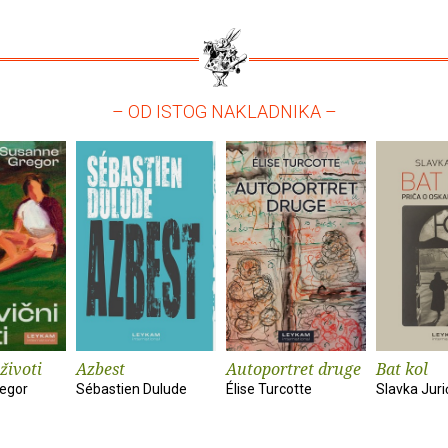
– OD ISTOG NAKLADNIKA –
životi
Azbest
Autoportret druge
Bat kol
egor
Sébastien Dulude
Élise Turcotte
Slavka Juri