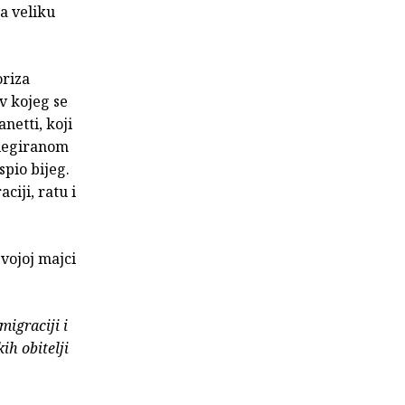
a veliku
oriza
v kojeg se
netti, koji
vilegiranom
spio bijeg.
ciji, ratu i
vojoj majci
migraciji i
ih obitelji