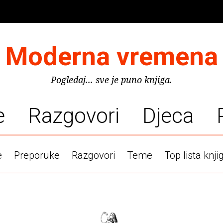
Moderna vremena
Pogledaj... sve je puno knjiga.
e
Razgovori
Djeca
e
Preporuke
Razgovori
Teme
Top lista knji