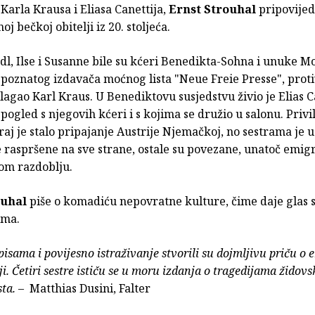
Karla Krausa i Eliasa Canettija,
Ernst Strouhal
pripovijed
oj bečkoj obitelji iz 20. stoljeća.
dl, Ilse i Susanne bile su kćeri Benedikta-Sohna i unuke M
poznatog izdavača moćnog lista "Neue Freie Presse", proti
agao Karl Kraus. U Benediktovu susjedstvu živio je Elias Ca
 pogled s njegovih kćeri i s kojima se družio u salonu. Pri
raj je stalo pripajanje Austrije Njemačkoj, no sestrama je u
e raspršene na sve strane, ostale su povezane, unatoč emigra
nom razdoblju.
ouhal
piše o komadiću nepovratne kulture, čime daje glas s
ama.
isama i povijesno istraživanje stvorili su dojmljivu priču o e
i. Četiri sestre ističu se u moru izdanja o tragedijama židovsk
ta.
– Matthias Dusini, Falter