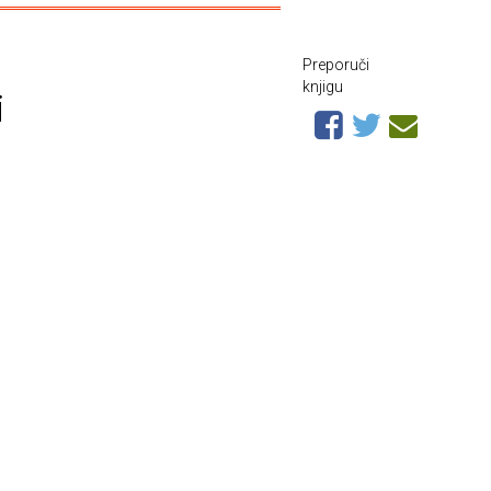
Preporuči
knjigu
i