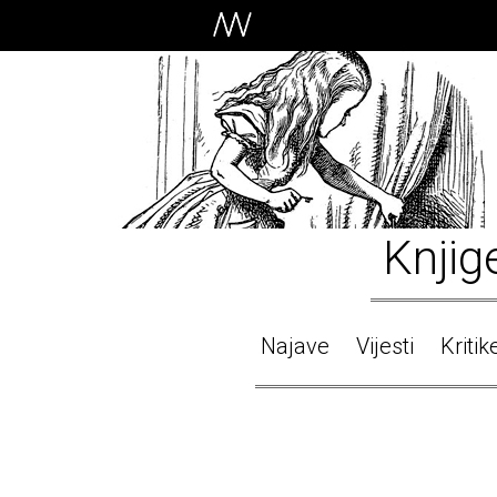
Knjig
Najave
Vijesti
Kritik