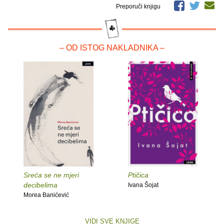
Preporuči knjigu
– OD ISTOG NAKLADNIKA –
Sreća se ne mjeri
Ptičica
decibelima
Ivana Šojat
Morea Banićević
VIDI SVE KNJIGE