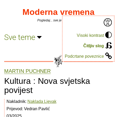
Moderna vremena
Pogledaj... sve je puno knjiga.
Sve teme
Visoki kontrast
Čitljiv slog
Podcrtane poveznice
MARTIN PUCHNER
Kultura : Nova svjetska
povijest
Nakladnik:
Naklada Ljevak
Prijevod: Vedran Pavlić
03/2025.