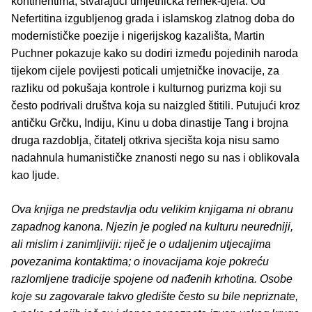
kontinentima, stvarajući umjetnička remek-djela. Od
Nefertitina izgubljenog grada i islamskog zlatnog doba do
modernističke poezije i nigerijskog kazališta, Martin
Puchner pokazuje kako su dodiri između pojedinih naroda
tijekom cijele povijesti poticali umjetničke inovacije, za
razliku od pokušaja kontrole i kulturnog purizma koji su
često podrivali društva koja su naizgled štitili. Putujući kroz
antičku Grčku, Indiju, Kinu u doba dinastije Tang i brojna
druga razdoblja, čitatelj otkriva sjecišta koja nisu samo
nadahnula humanističke znanosti nego su nas i oblikovala
kao ljude.
Ova knjiga ne predstavlja odu velikim knjigama ni obranu
zapadnog kanona. Njezin je pogled na kulturu neuredniji,
ali mislim i zanimljiviji: riječ je o udaljenim utjecajima
povezanima kontaktima; o inovacijama koje pokreću
razlomljene tradicije spojene od nađenih krhotina. Osobe
koje su zagovarale takvo gledište često su bile nepriznate,