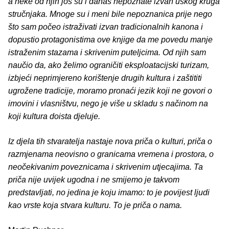
a neke od njih još su i danas nepoznate izvan uskog kruga
stručnjaka. Mnoge su i meni bile nepoznanica prije nego
što sam počeo istraživati izvan tradicionalnih kanona i
dopustio protagonistima ove knjige da me povedu manje
istraženim stazama i skrivenim puteljcima. Od njih sam
naučio da, ako želimo ograničiti eksploatacijski turizam,
izbjeći neprimjereno korištenje drugih kultura i zaštititi
ugrožene tradicije, moramo pronaći jezik koji ne govori o
imovini i vlasništvu, nego je više u skladu s načinom na
koji kultura doista djeluje.
Iz djela tih stvaratelja nastaje nova priča o kulturi, priča o
razmjenama neovisno o granicama vremena i prostora, o
neočekivanim poveznicama i skrivenim utjecajima. Ta
priča nije uvijek ugodna i ne smijemo je takvom
predstavljati, no jedina je koju imamo: to je povijest ljudi
kao vrste koja stvara kulturu. To je priča o nama.