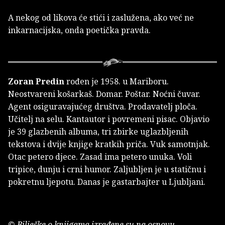
A nekog od likova će stići i zaslužena, ako već ne
inkarnacijska, onda poetička pravda.
Zoran Predin
rođen je 1958. u Mariboru.
Neostvareni košarkaš. Domar. Poštar. Noćni čuvar.
Agent osiguravajućeg društva. Prodavatelj ploča.
Učitelj na selu. Kantautor i povremeni pisac. Objavio
je 39 glazbenih albuma, tri zbirke uglazbljenih
tekstova i dvije knjige kratkih priča. Vuk samotnjak.
Otac petero djece. Zasad ima petero unuka. Voli
tripice, dunju i crni humor. Zaljubljen je u statičnu i
pokretnu ljepotu. Danas je gastarbajter u Ljubljani.
© Bilješke o knjigama izrađene su na osnovu