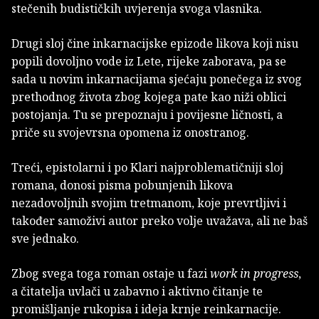
stečenih budističkih uvjerenja svoga vlasnika.
Drugi sloj čine inkarnacijske epizode likova koji nisu
popili dovoljno vode iz Lete, rijeke zaborava, pa se
sada u novim inkarnacijama sjećaju ponečega iz svog
prethodnog života zbog kojega pate kao niži oblici
postojanja. Tu se prepoznaju i povijesne ličnosti, a
priče su svojevrsna opomena iz onostranog.
Treći, epistolarni i po Klari najproblematičniji sloj
romana, donosi pisma pobunjenih likova
nezadovoljnih svojim tretmanom, koje prevrtljivi i
također samoživi autor preko volje uvažava, ali ne baš
sve jednako.
Zbog svega toga roman ostaje u fazi
work in progress
,
a čitatelja uvlači u zabavno i aktivno čitanje te
promišljanje rukopisa i ideja krnje reinkarnacije.