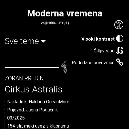
Moderna vremena
Pogledaj... sve je puno knjiga.
Sve teme
Visoki kontrast
Čitljiv slog
Podcrtane poveznice
ZORAN PREDIN
Cirkus Astralis
Nakladnik:
Naklada OceanMore
Prijevod: Jagna Pogačnik
03/2025.
154 str., meki uvez s klapnama