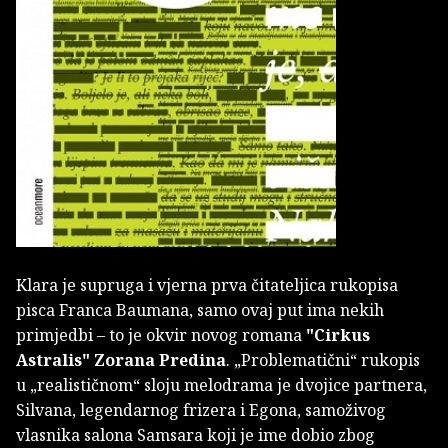
Klara je supruga i vjerna prva čitateljica rukopisa
pisca Franca Baumana, samo ovaj put ima nekih
primjedbi – to je okvir novog romana
"Cirkus
Astralis"
Zorana Predina
. „Problematični“ rukopis
u „realističnom“ sloju melodrama je dvojice partnera,
Silvana, legendarnog frizera i Egona, samoživog
vlasnika salona Samsara koji je ime dobio zbog