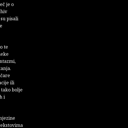
eč je o
rhiv
su pisali
ke
o te
neke
antazmi,
tanja.
ičare
ije ili
 tako bolje
h i
njezine
 tekstovima