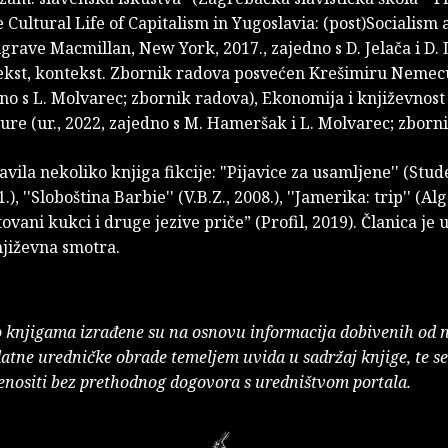
he Cultural Life of Capitalism in Yugoslavia: (post)Socialism 
lgrave Macmillan, New York, 2017., zajedno s D. Jelača i D. 
tekst, kontekst. Zbornik radova posvećen Krešimiru Nemecu
no s L. Molvarec; zbornik radova), Ekonomija i književnos
ure (ur., 2022, zajedno s M. Hameršak i L. Molvarec; zborn
javila nekoliko knjiga fikcije: "Pijavice za usamljene'' (Stud
.), ''Sloboština Barbie'' (V.B.Z., 2008.), ''Jamerika: trip'' (Al
tovani kukci i druge jezive priče” (Profil, 2019). Članica je
njiževna smotra.
o knjigama izrađene su na osnovu informacija dobivenih od 
atne uredničke obrade temeljem uvida u sadržaj knjige, te s
enositi bez prethodnog dogovora s uredništvom portala.