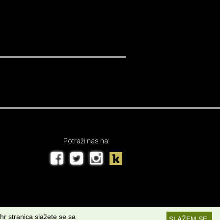
Potraži nas na:
hr stranica slažete se sa
SLAŽEM SE