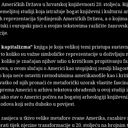
 Američkih Država u hrvatskoj književnosti 20. stoljeća. Rij
temeljitoj studiji koja istražuje bogat književni i kulturni a
 reprezentacija Sjedinjenih Američkih Država, a o kojima 
tski i europski pisci u svojim tekstovima različite žanrovs
ije.
 kapitalizma"
knjiga je koja velikoj temi pristupa sustavn
to koliko su važne simboličke reprezentacije u doživljaju 
 i koliko je značajan njihov udio u kritičkom propitivanju f
itova, u ovom slučaju o Americi kao utopijskoj zemlji blagos
to koja neće ostaviti ravnodušnima amerikanofile kao i krit
atko od njih pronaći će metaforički uzorak vlastite fascinac
prema Americi u arhivu tekstova obrađenih u ovoj studiji i
ako stav o Americi počiva na bogatoj arheologiji književni
odova koji sežu duboko u povijest.
 zasijeca u tkivo velike metafore zvane Amerika, razabire 
prati tijek njezine transformacije u 20. stoljeću na brojnim