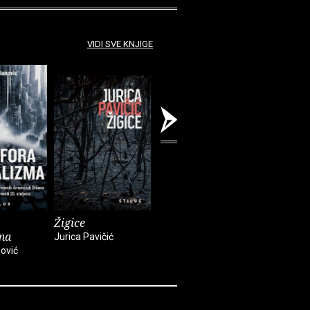
VIDI SVE KNJIGE
Žigice
Treći svjetski rat?
Mater Do
ma
Jurica Pavičić
Jurij Felštinski, Mihajlo
Jurica Pavi
ović
Stančev