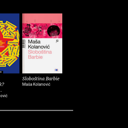
Sloboština Barbie
k?
Maša Kolanović
…
ović