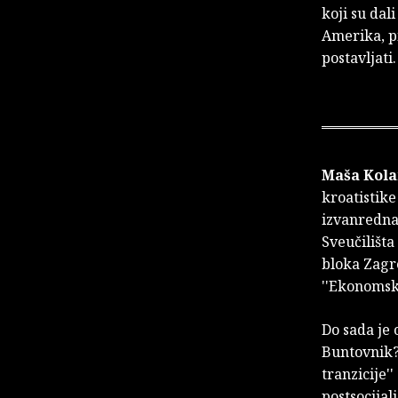
koji su dali
Amerika, pi
postavljati.
Maša Kol
kroatistike
izvanredna 
Sveučilišta
bloka Zagre
''Ekonomski
Do sada je 
Buntovnik? 
tranzicije'
postsocijal