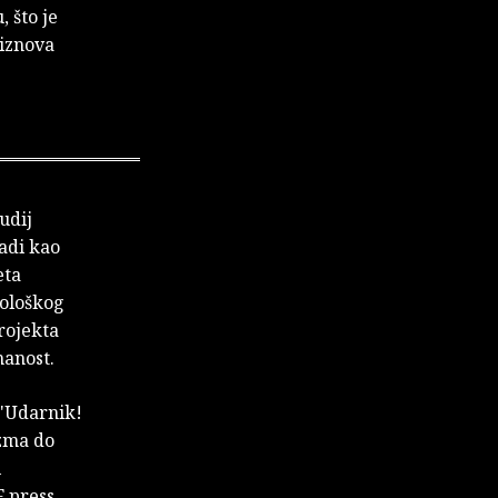
, što je
 iznova
udij
Radi kao
eta
rološkog
projekta
nanost.
''Udarnik!
izma do
i
F press,