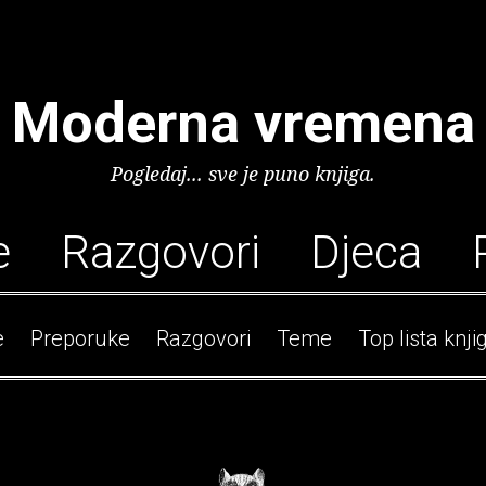
Moderna vremena
Pogledaj... sve je puno knjiga.
e
Razgovori
Djeca
e
Preporuke
Razgovori
Teme
Top lista knji