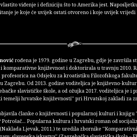
 vlastito viđenje i definiciju što to Amerika jest. Naposljetku
tanje je koje će uvijek ostati otvoreno i koje uvijek vrijedi
anović
rođena je 1979. godine u Zagrebu, gdje je završila st
 i komparativne književnost i doktorirala u travnju 2010. 
profesorica na Odsjeku za kroatistiku Filozofskoga fakult
 u Zagrebu. Od 2013. godine voditeljica je književno-kultu
bačke slavističke škole, a od ožujka 2017. voditeljica je i 
 temelji hrvatske književnosti'' pri Hrvatskoj zakladi za z
objavila članke o književnosti i popularnoj kulturi i knjigu 
Potrošač... Popularna kultura i hrvatski roman od socijal
' (Naklada Ljevak, 2011.) te uredila zbornike ''Komparativn
izam: slavenska iskustva'' (Zagrebačka slavistička škola – F