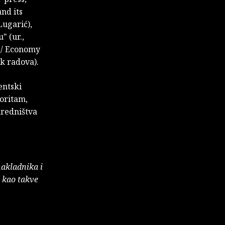
and its
Lugarić),
" (ur.,
t / Economy
ik radova).
entski
goritam,
 uredništva
nakladnika i
e kao takve