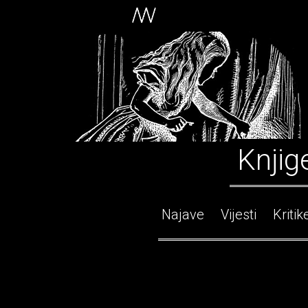
Knjig
Najave
Vijesti
Kritik