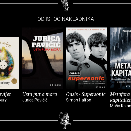
– OD ISTOG NAKLADNIKA –
vijet
Usta puna mora
Oasis - Supersonic
Metafora
kapitaliz
bury
Jurica Pavičić
Simon Halfon
Maša Kolan