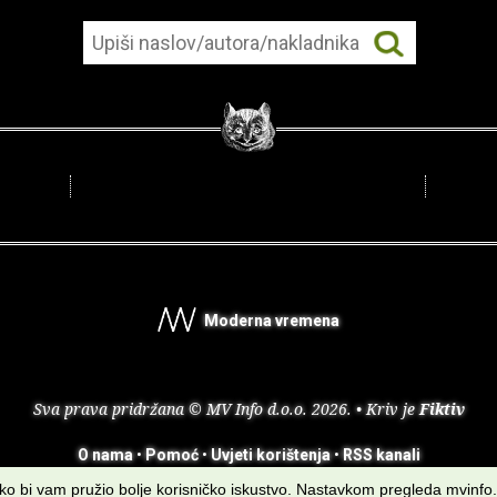
Moderna vremena
Sva prava pridržana © MV Info d.o.o. 2026. • Kriv je
Fiktiv
O nama
•
Pomoć
•
Uvjeti korištenja
•
RSS kanali
kako bi vam pružio bolje korisničko iskustvo. Nastavkom pregleda mvinfo.