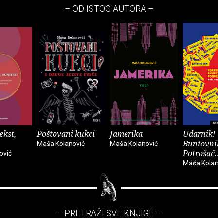
– OD ISTOG AUTORA –
ekst,
Poštovani kukci
Jamerika
Udarnik!
Buntovni
Maša Kolanović
Maša Kolanović
Potrošač
ović
Maša Kolan
– PRETRAŽI SVE KNJIGE –