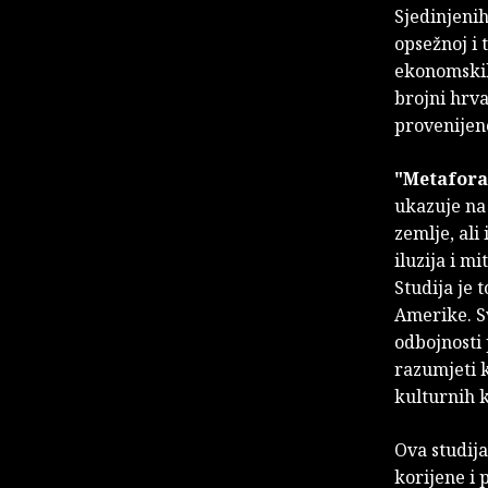
Sjedinjenih
opsežnoj i 
ekonomskih
brojni hrva
provenijenc
"Metafora
ukazuje na 
zemlje, ali
iluzija i m
Studija je 
Amerike. Sv
odbojnosti 
razumjeti k
kulturnih k
Ova studija
korijene i 