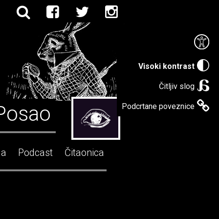
Visoki kontrast
Čitljiv slog
Posao
Podcrtane poveznice
ga
Podcast
Čitaonica