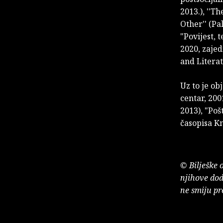
2013.), ''T
Other'' (Pa
"Povijest, 
2020, zajed
and Literat
Uz to je ob
centar, 2001
2013), "Poš
časopisa K
© Bilješke 
njihove dod
ne smiju pr