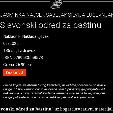
JASMINKA NAJCER SABLJAK
SILVIJA LUČEVNJA
Slavonski odred za baštinu
Nakladnik:
Naklada Ljevak
03/2025.
186 str., tvrdi uvez
ISBN 9789533558578
Cijena: 26.90 eur
Kupi knjigu!
Cijene knjiga su informativnog karaktera, navodimo prvu cijenu po izlasku
knjige iz tiska. Preporučamo da cijene i dostupnost knjiga provjerite kod
nakladnika ili u knjižarama! Moderna vremena više se ne bave prodajom
knjiga, potražite ih u knjižarama, antikvarijatima ili u knjižnicama.
avonski odred za baštinu"
uz bogat ilustrativni materijal