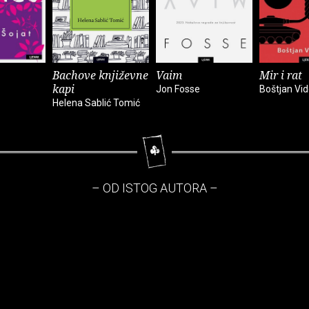
Bachove književne
Vaim
Mir i rat
kapi
Jon Fosse
Boštjan Vi
Helena Sablić Tomić
– OD ISTOG AUTORA –