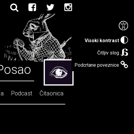
Visoki kontrast
Čitljiv slog
Posao
Podcrtane poveznice
ga
Podcast
Čitaonica