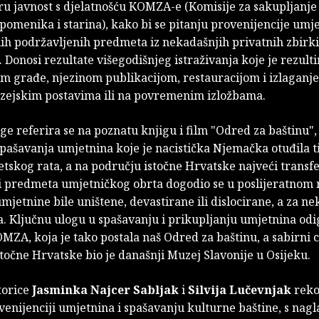
ru javnost s djelatnošću KOMZA-e (Komisije za sakupljanje
pomenika i starina), kako bi se pitanju provenijencije umj
alih podržavljenih predmeta iz nekadašnjih privatnih zbirki
. Donosi rezultate višegodišnjeg istraživanja koje je rezulti
m građe, njezinom publikacijom, restauracijom i izlaganj
zejskim postavima ili na povremenim izložbama.
ge referira se na poznatu knjigu i film "Odred za baštinu"
spašavanja umjetnina koje je nacistička Njemačka otuđila 
tskog rata, a na području istočne Hrvatske najveći transf
i predmeta umjetničkog obrta dogodio se u poslijeratnom 
jetnine bile uništene, devastirane ili dislocirane, a za ne
. Ključnu ulogu u spašavanju i prikupljanju umjetnina odi
ZA, koja je tako postala naš Odred za baštinu, a sabirni 
točne Hrvatske bio je današnji Muzej Slavonije u Osijeku.
torice
Jasminka Najcer Sabljak
i
Silvija Lučevnjak
reko
venijenciji umjetnina i spašavanju kulturne baštine, s nag