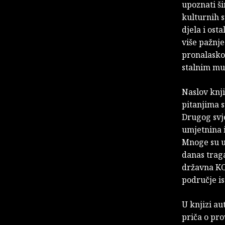
upoznati ši
kulturnih s
djela i ost
više pažnje
pronalasko
stalnim mu
Naslov knji
pitanjima 
Drugog svje
umjetnina 
Mnoge su um
danas traga
državna KOM
područje is
U knjizi au
priča o pro