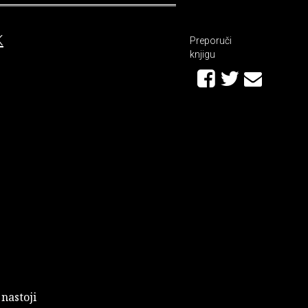
K
Preporuči
knjigu
 nastoji