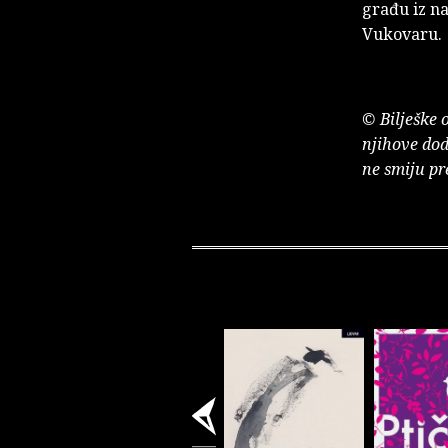
građu iz na
Vukovaru.
© Bilješke 
njihove dod
ne smiju pr