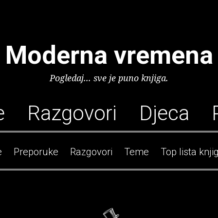
Moderna vremena
Pogledaj... sve je puno knjiga.
e
Razgovori
Djeca
e
Preporuke
Razgovori
Teme
Top lista knji