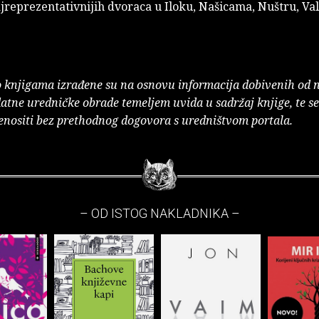
jreprezentativnijih dvoraca u Iloku, Našicama, Nuštru, Va
o knjigama izrađene su na osnovu informacija dobivenih od 
atne uredničke obrade temeljem uvida u sadržaj knjige, te s
enositi bez prethodnog dogovora s uredništvom portala.
– OD ISTOG NAKLADNIKA –