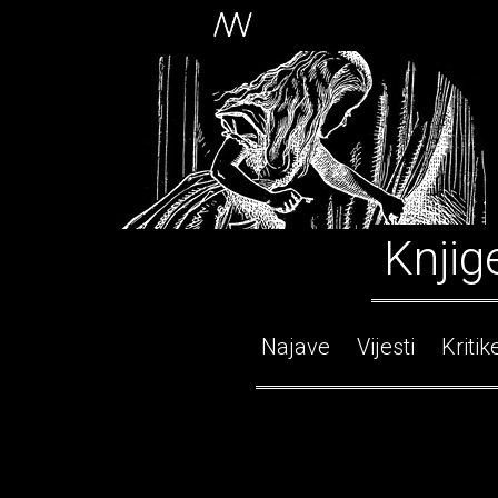
Knjig
Najave
Vijesti
Kritik