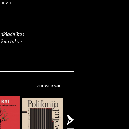
lpovu i
nakladnika i
e kao takve
VIDI SVE KNJIGE