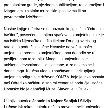
pronalaskom građe, njezinom publikacijom, restauracijom i
izlaganjem u stalnim muzejskim postavima ili na
povremenim izložbama.
Naslov knjige referira se na poznatu knjigu i film "Odred za
baštinu", posvećen pitanjima spašavanja umjetnina koje je
nacistička Njemačka otuđila tijekom Drugog svjetskog
rata, a na području istočne Hrvatske najveći transfer
umjetnina i predmeta umjetničkog obrta dogodio se u
poslijeratnom razdoblju. Mnoge su umjetnine bile
uništene, devastirane ili dislocirane, a za nekima se i
danas traga. Ključnu ulogu u spašavanju i prikupljanju
umjetnina odigrala je državna KOMZA, koja je tako postala
naš Odred za baštinu, a sabirni centar za područje istočne
Hrvatske bio je današnji Muzej Slavonije u Osijeku.
U knjizi autorice
Jasminka Najcer Sabljak
i
Silvija
Lučevnjak
rekonstruiraju priča o provenijenciji umjetnina i