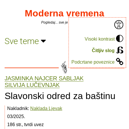
Moderna vremena
Pogledaj... sve je puno knjiga.
Sve teme
Visoki kontrast
Čitljiv slog
Podcrtane poveznice
JASMINKA NAJCER SABLJAK
SILVIJA LUČEVNJAK
Slavonski odred za baštinu
Nakladnik:
Naklada Ljevak
03/2025.
186 str., tvrdi uvez