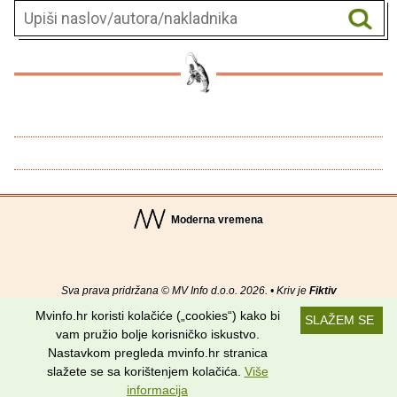
Moderna vremena
Sva prava pridržana © MV Info d.o.o. 2026. • Kriv je
Fiktiv
Mvinfo.hr koristi kolačiće („cookies“) kako bi
SLAŽEM SE
O nama
•
Pomoć
•
Uvjeti korištenja
•
RSS kanali
vam pružio bolje korisničko iskustvo.
Nastavkom pregleda mvinfo.hr stranica
Potraži nas na:
slažete se sa korištenjem kolačića.
Više
informacija