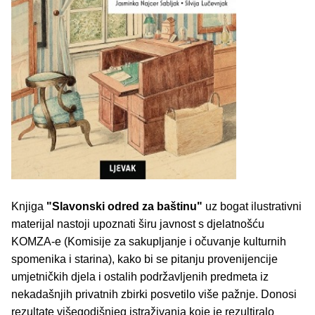
Knjiga
"Slavonski odred za baštinu"
uz bogat ilustrativni
materijal nastoji upoznati širu javnost s djelatnošću
KOMZA-e (Komisije za sakupljanje i očuvanje kulturnih
spomenika i starina), kako bi se pitanju provenijencije
umjetničkih djela i ostalih podržavljenih predmeta iz
nekadašnjih privatnih zbirki posvetilo više pažnje. Donosi
rezultate višegodišnjeg istraživanja koje je rezultiralo