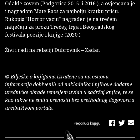
Odakle zovem (Podgorica 2015. i 2016.), a ovjenčana je
i nagradom Mate Raos za najbolju kratku priču.
Rukopis "Horror vacui" nagrađen je na trećem
natječaju za prozu Trećeg trga i Beogradskog
festivala poezije i knjige (2020.).
Živi i radi na relaciji Dubrovnik – Zadar.
© Bilješke o knjigama izrađene su na osnovu
informacija dobivenih od nakladnika i njihove dodatne
uredničke obrade temeljem uvida u sadržaj knjige, te se
kao takve ne smiju prenositi bez prethodnog dogovora s
uredništvom portala.
Preporuči knjigu