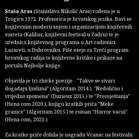
Staša Aras
(Stanislava Nikolić Aras) rođena je u
Trogiru 1972. Profesorica je hrvatskog jezika. Bavi se
književnim moderiranjem i organizacijom književnih
susreta (Kalibar, književni festival u Zadru) te je
urednica književnog programa u Art radionici
Lazareti, u Dubrovniku. Piše eseje za Treći program
hrvatskog radija te književne kritike i prikaze na
portalu Najbolje knjige.
Objavila je tri zbirke poezije - "Takve se stvari
događaju ljudima" (Algoritam 2014.), "Nedolično i
vrijedno spomena" (Durieux 2015.) te "Premještanja"
(Hena com 2020.), knjigu kratkih priča "Meke
granice" (Algoritam 2015.) te roman "Horror vacui"
(Hena com, 2021.).
Za kratke priče dobila je nagradu Vranac na festivalu