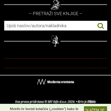
– PRETRAŽI SVE KNJIGE –
Moderna vremena
Sva prava pridržana © MV Info d.o.o. 2026. • Kriv je
Fiktiv
Mvinfo.hr koristi kolačiće („cookies“) kako bi
SLAŽEM SE