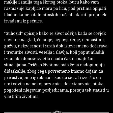
makije i smilja toga škrtog otoka, buru kako vam
razmazuje kapljice mora po licu, pod prstima opipati
hladan kamen dalmatinskih kuća ili okusiti proju tek
izvađenu iz pećnice.
"Suhozid" opisuje kako se život odvija kada se čovjek
navikne na glad, čekanje, nepovjerenje, neimaštinu,
gužvu, neizvjesnost i strah dok istovremeno dočarava
i trenutke živosti, veselja i slavlja, koji poput mladih
izdanaka donose svjetlo i nadu čak i u najtežim
situacijama. Priču o životima ovih žena nadopunjuju
didaskalije, zbog čega povremeno imamo dojam da
prisustvujemo igrokazu – kao da se rat i sve što on
nosi odvija na nekoj pozornici, dok stanovnici otoka,
pogođeni njegovim posljedicama, postaju tek statisti u
vlastitim životima.