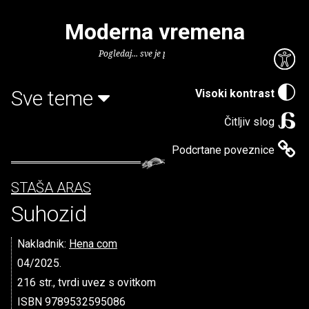
Moderna vremena
Pogledaj... sve je puno knjiga.
Sve teme
Visoki kontrast
Čitljiv slog
Podcrtane poveznice
STAŠA ARAS
Suhozid
Nakladnik:
Hena com
04/2025.
216 str., tvrdi uvez s ovitkom
ISBN 9789532595086