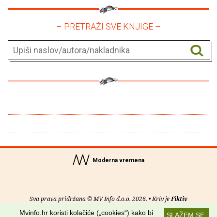
– PRETRAŽI SVE KNJIGE –
Moderna vremena
Sva prava pridržana © MV Info d.o.o. 2026. • Kriv je
Fiktiv
Mvinfo.hr koristi kolačiće („cookies“) kako bi
SLAŽEM SE