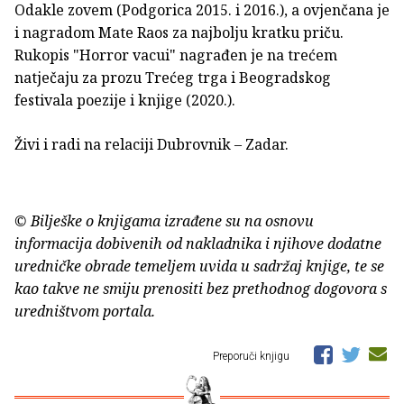
Odakle zovem (Podgorica 2015. i 2016.), a ovjenčana je
i nagradom Mate Raos za najbolju kratku priču.
Rukopis "Horror vacui" nagrađen je na trećem
natječaju za prozu Trećeg trga i Beogradskog
festivala poezije i knjige (2020.).
Živi i radi na relaciji Dubrovnik – Zadar.
© Bilješke o knjigama izrađene su na osnovu
informacija dobivenih od nakladnika i njihove dodatne
uredničke obrade temeljem uvida u sadržaj knjige, te se
kao takve ne smiju prenositi bez prethodnog dogovora s
uredništvom portala.
Preporuči knjigu