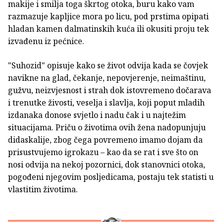
makije i smilja toga škrtog otoka, buru kako vam
razmazuje kapljice mora po licu, pod prstima opipati
hladan kamen dalmatinskih kuća ili okusiti proju tek
izvađenu iz pećnice.
"Suhozid" opisuje kako se život odvija kada se čovjek
navikne na glad, čekanje, nepovjerenje, neimaštinu,
gužvu, neizvjesnost i strah dok istovremeno dočarava
i trenutke živosti, veselja i slavlja, koji poput mladih
izdanaka donose svjetlo i nadu čak i u najtežim
situacijama. Priču o životima ovih žena nadopunjuju
didaskalije, zbog čega povremeno imamo dojam da
prisustvujemo igrokazu – kao da se rat i sve što on
nosi odvija na nekoj pozornici, dok stanovnici otoka,
pogođeni njegovim posljedicama, postaju tek statisti u
vlastitim životima.