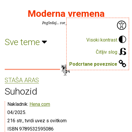
Moderna vremena
Pogledaj... sve je puno knjiga.
Sve teme
Visoki kontrast
Čitljiv slog
Podcrtane poveznice
STAŠA ARAS
Suhozid
Nakladnik:
Hena com
04/2025.
216 str., tvrdi uvez s ovitkom
ISBN 9789532595086