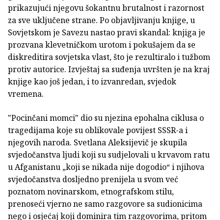
prikazujući njegovu šokantnu brutalnost i razornost
za sve uključene strane. Po objavljivanju knjige, u
Sovjetskom je Savezu nastao pravi skandal: knjiga je
prozvana klevetničkom urotom i pokušajem da se
diskreditira sovjetska vlast, što je rezultiralo i tužbom
protiv autorice. Izvještaj sa suđenja uvršten je na kraj
knjige kao još jedan, i to izvanredan, svjedok
vremena.
"Pocinčani momci" dio su njezina epohalna ciklusa o
tragedijama koje su oblikovale povijest SSSR-a i
njegovih naroda. Svetlana Aleksijevič
je skupila
svjedočanstva ljudi koji su sudjelovali u krvavom ratu
u Afganistanu „koji se nikada nije dogodio“ i njihova
svjedočanstva dosljedno prenijela u svom već
poznatom novinarskom, etnografskom stilu,
prenoseći vjerno ne samo razgovore sa sudionicima
nego i osjećaj koji dominira tim razgovorima, pritom