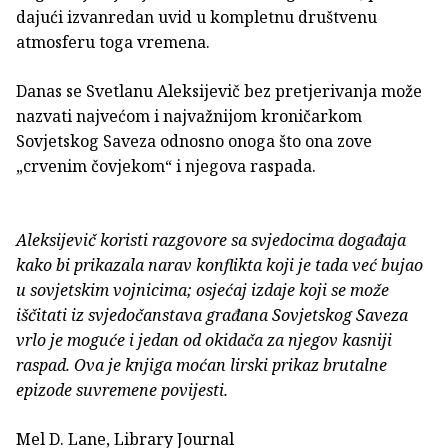
dajući izvanredan uvid u kompletnu društvenu
atmosferu toga vremena.
Danas se Svetlanu Aleksijevič bez pretjerivanja može
nazvati najvećom i najvažnijom kroničarkom
Sovjetskog Saveza odnosno onoga što ona zove
„crvenim čovjekom“ i njegova raspada.
Aleksijevič koristi razgovore sa svjedocima događaja
kako bi prikazala narav konflikta koji je tada već bujao
u sovjetskim vojnicima; osjećaj izdaje koji se može
iščitati iz svjedočanstava građana Sovjetskog Saveza
vrlo je moguće i jedan od okidača za njegov kasniji
raspad. Ova je knjiga moćan lirski prikaz brutalne
epizode suvremene povijesti.
Mel D. Lane, Library Journal