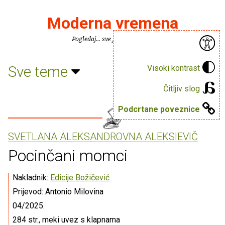
Moderna vremena
Pogledaj... sve je puno knjiga.
Sve teme
Visoki kontrast
Čitljiv slog
Podcrtane poveznice
SVETLANA ALEKSANDROVNA ALEKSIEVIČ
Pocinčani momci
Nakladnik:
Edicije Božičević
Prijevod: Antonio Milovina
04/2025.
284 str., meki uvez s klapnama