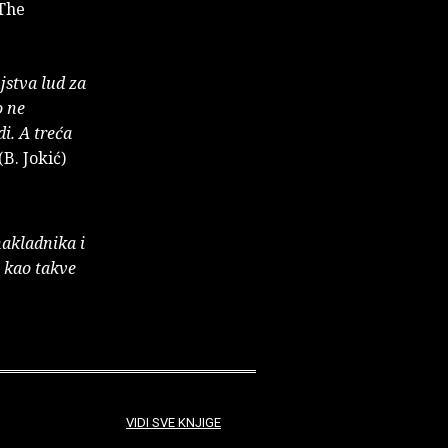
 The
njstva lud za
o ne
i. A treća
(B. Jokić)
nakladnika i
e kao takve
VIDI SVE KNJIGE