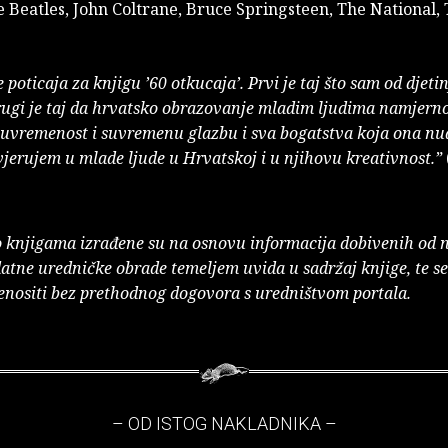
e Beatles, John Coltrane, Bruce Springsteen, The National,
.
 poticaja za knjigu ’60 otkucaja’. Prvi je taj što sam od djeti
ugi je taj da hrvatsko obrazovanje mladim ljudima namjern
suvremenost i suvremenu glazbu i sva bogatstva koja ona nud
 vjerujem u mlade ljude u Hrvatskoj i u njihovu kreativnost.”
o knjigama izrađene su na osnovu informacija dobivenih od 
atne uredničke obrade temeljem uvida u sadržaj knjige, te s
enositi bez prethodnog dogovora s uredništvom portala.
– OD ISTOG NAKLADNIKA –