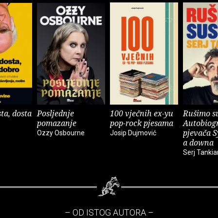
ta, dosta
Posljednje
100 vječnih ex-yu
Rušimo su
pomazanje
pop-rock pjesama
Autobiogr
pjevača S
e
Ozzy Osbourne
Josip Dujmović
a downa
Serj Tankia
– OD ISTOG AUTORA –