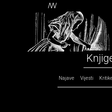
Knjig
Najave
Vijesti
Kritik