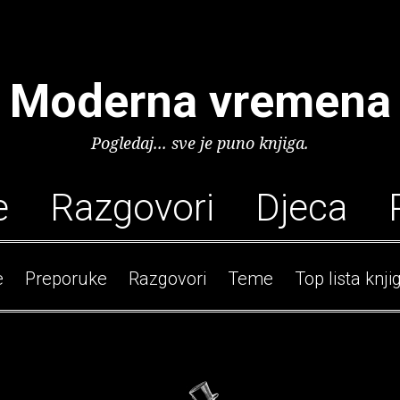
Moderna vremena
Pogledaj... sve je puno knjiga.
e
Razgovori
Djeca
e
Preporuke
Razgovori
Teme
Top lista knji