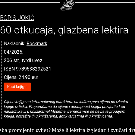
BORIS JOKIĆ
60 otkucaja, glazbena lektira
Nakladnik:
Rockmark
04/2025.
206 str., tvrdi uvez
ISBN 9789538292521
Cijena: 24.90 eur
Kupi knjigu!
Cijene knjiga su informativnog karaktera, navodimo prvu cijenu po izlasku
knjige iz tiska. Preporučamo da cijene i dostupnost knjiga provjerite kod
nakladnika ili u knjižarama! Moderna vremena više se ne bave prodajom
knjiga, potražite ih u knjižarama, antikvarijatima ili u knjižnicama.
zba promijeniti svijet? Može li lektira izgledati i zvučati dr