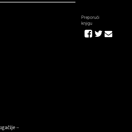
Preporuči
knjigu
ugačije –