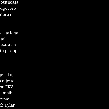
 otkucaja,
 odgovore
tora i
ucaje koje
ijet
obzira na
tu postoji
ela koja su
o mjesto
su EKV,
ozemnih
 ovom
ob Dylan,