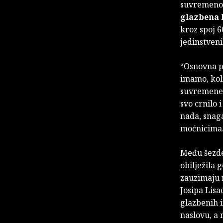
suvremeno,
glazbena 
kroz spoj 6
jedinstven
“Osnovna p
imamo, koli
suvremene g
svo crnilo 
nada, snaga
moćnicima…
Među šezde
obilježila 
zauzimaju 
Josipa Lisa
glazbenih 
naslovu, a