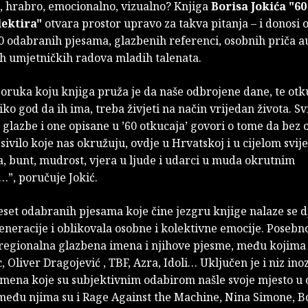
 hrabro, emocionalno, vizualno? Knjiga
Borisa Jokića
"60
lektira"
otvara prostor upravo za takva pitanja – i donosi
0 odabranih pjesama, glazbenih referenci, osobnih priča au
ih umjetničkih radova mladih talenata.
oruka koju knjiga pruža je da naše odbrojene dane, te otk
ko god da ih ima, treba živjeti na način vrijedan života. Sv
lazbe i one opisane u ’60 otkucaja’ govori o tome da bez 
i sivilo koje nas okružuju, ovdje u Hrvatskoj i u cijelom svije
, bunt, mudrost, vjera u ljude i udarci u muda okrutnim
”, poručuje Jokić.
set odabranih pjesama koje čine jezgru knjige nalaze se dj
generacije i oblikovala osobne i kolektivne emocije. Posebn
regionalna glazbena imena i njihove pjesme, među kojima 
c, Oliver Dragojević , TBF, Azra, Idoli… Uključen je i niz in
imena koje su subjektivnim odabirom našle svoje mjesto u
 među njima su i Rage Against the Machine, Nina Simone, B