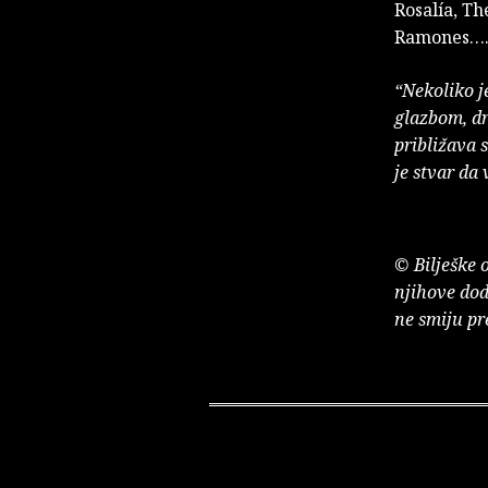
Rosalía, Th
Ramones…
“Nekoliko je
glazbom, dr
približava 
je stvar da
© Bilješke 
njihove dod
ne smiju pr