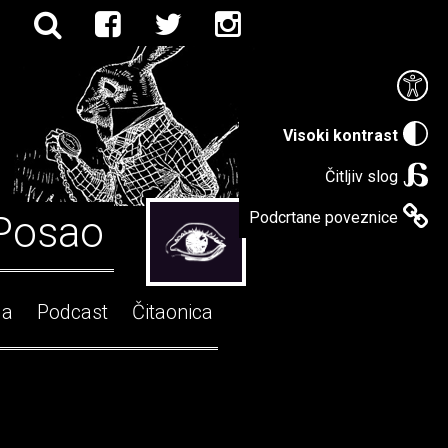
Visoki kontrast
Čitljiv slog
Posao
Podcrtane poveznice
ga
Podcast
Čitaonica