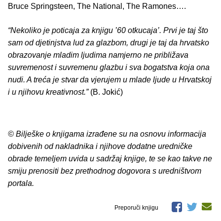
Bruce Springsteen, The National, The Ramones….
“Nekoliko je poticaja za knjigu ’60 otkucaja’. Prvi je taj što
sam od djetinjstva lud za glazbom, drugi je taj da hrvatsko
obrazovanje mladim ljudima namjerno ne približava
suvremenost i suvremenu glazbu i sva bogatstva koja ona
nudi. A treća je stvar da vjerujem u mlade ljude u Hrvatskoj
i u njihovu kreativnost.”
(B. Jokić)
© Bilješke o knjigama izrađene su na osnovu informacija
dobivenih od nakladnika i njihove dodatne uredničke
obrade temeljem uvida u sadržaj knjige, te se kao takve ne
smiju prenositi bez prethodnog dogovora s uredništvom
portala.
Preporuči knjigu