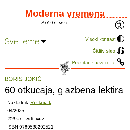
Moderna vremena
Pogledaj... sve je puno knjiga.
Sve teme
Visoki kontrast
Čitljiv slog
Podcrtane poveznice
BORIS JOKIĆ
60 otkucaja, glazbena lektira
Nakladnik:
Rockmark
04/2025.
206 str., tvrdi uvez
ISBN 9789538292521