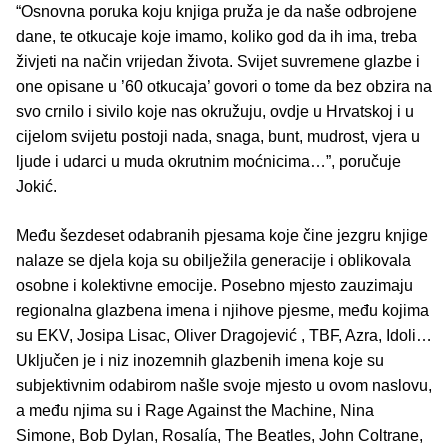
“Osnovna poruka koju knjiga pruža je da naše odbrojene
dane, te otkucaje koje imamo, koliko god da ih ima, treba
živjeti na način vrijedan života. Svijet suvremene glazbe i
one opisane u ’60 otkucaja’ govori o tome da bez obzira na
svo crnilo i sivilo koje nas okružuju, ovdje u Hrvatskoj i u
cijelom svijetu postoji nada, snaga, bunt, mudrost, vjera u
ljude i udarci u muda okrutnim moćnicima…”, poručuje
Jokić.
Među šezdeset odabranih pjesama koje čine jezgru knjige
nalaze se djela koja su obilježila generacije i oblikovala
osobne i kolektivne emocije. Posebno mjesto zauzimaju
regionalna glazbena imena i njihove pjesme, među kojima
su EKV, Josipa Lisac, Oliver Dragojević , TBF, Azra, Idoli…
Uključen je i niz inozemnih glazbenih imena koje su
subjektivnim odabirom našle svoje mjesto u ovom naslovu,
a među njima su i Rage Against the Machine, Nina
Simone, Bob Dylan, Rosalía, The Beatles, John Coltrane,