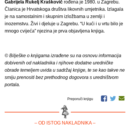
Gabrijela Rukelj Kraškovič
rođena je 1980. u Zagrebu.
Članica je Hrvatskoga društva likovnih umjetnika. Izlagala
je na samostalnim i skupnim izložbama u zemlji i
inozemstvu. Živi i djeluje u Zagrebu. “U kući i u vrtu bilo je
mnogo cvijeća” njezina je prva objavljena knjiga.
© Bilješke o knjigama izrađene su na osnovu informacija
dobivenih od nakladnika i njihove dodatne uredničke
obrade temeljem uvida u sadržaj knjige, te se kao takve ne
smiju prenositi bez prethodnog dogovora s uredništvom
portala.
Preporuči knjigu
– OD ISTOG NAKLADNIKA –