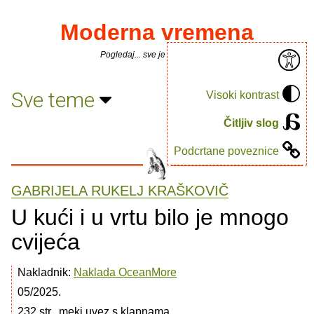
Moderna vremena
Pogledaj... sve je puno knjiga.
Sve teme
Visoki kontrast
Čitljiv slog
Podcrtane poveznice
GABRIJELA RUKELJ KRAŠKOVIČ
U kući i u vrtu bilo je mnogo
cvijeća
Nakladnik:
Naklada OceanMore
05/2025.
232 str., meki uvez s klapnama