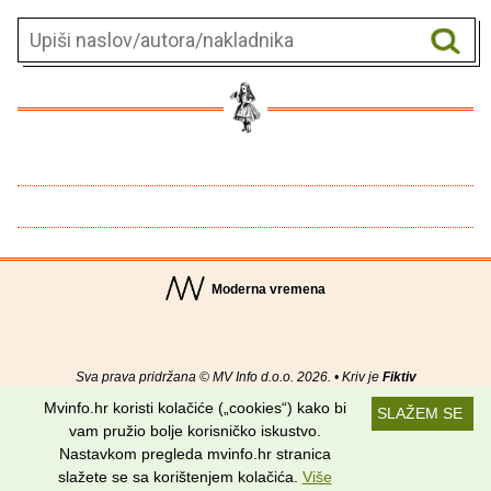
Moderna vremena
Sva prava pridržana © MV Info d.o.o. 2026. • Kriv je
Fiktiv
Mvinfo.hr koristi kolačiće („cookies“) kako bi
SLAŽEM SE
O nama
•
Pomoć
•
Uvjeti korištenja
•
RSS kanali
vam pružio bolje korisničko iskustvo.
Nastavkom pregleda mvinfo.hr stranica
Potraži nas na:
slažete se sa korištenjem kolačića.
Više