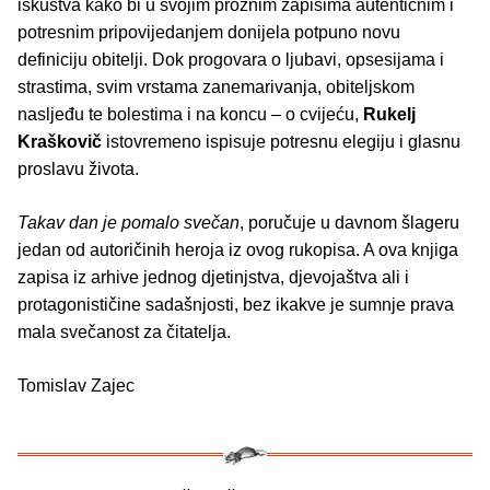
iskustva kako bi u svojim proznim zapisima autentičnim i
potresnim pripovijedanjem donijela potpuno novu
definiciju obitelji. Dok progovara o ljubavi, opsesijama i
strastima, svim vrstama zanemarivanja, obiteljskom
nasljeđu te bolestima i na koncu – o cvijeću,
Rukelj
Kraškovič
istovremeno ispisuje potresnu elegiju i glasnu
proslavu života.
Takav dan je pomalo svečan
, poručuje u davnom šlageru
jedan od autoričinih heroja iz ovog rukopisa. A ova knjiga
zapisa iz arhive jednog djetinjstva, djevojaštva ali i
protagonističine sadašnjosti, bez ikakve je sumnje prava
mala svečanost za čitatelja.
Tomislav Zajec