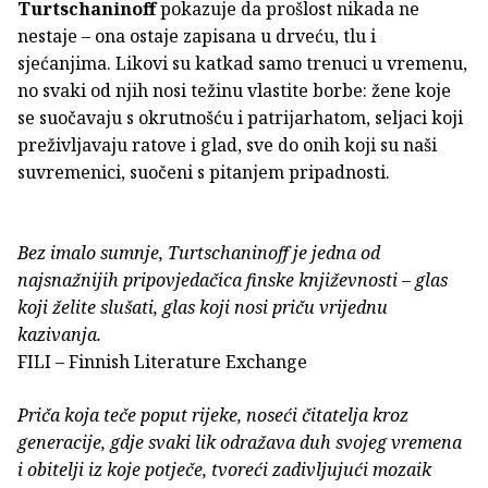
Turtschaninoff
pokazuje da prošlost nikada ne
nestaje – ona ostaje zapisana u drveću, tlu i
sjećanjima. Likovi su katkad samo trenuci u vremenu,
no svaki od njih nosi težinu vlastite borbe: žene koje
se suočavaju s okrutnošću i patrijarhatom, seljaci koji
preživljavaju ratove i glad, sve do onih koji su naši
suvremenici, suočeni s pitanjem pripadnosti.
Bez imalo sumnje, Turtschaninoff je jedna od
najsnažnijih pripovjedačica finske književnosti – glas
koji želite slušati, glas koji nosi priču vrijednu
kazivanja.
FILI – Finnish Literature Exchange
Priča koja teče poput rijeke, noseći čitatelja kroz
generacije, gdje svaki lik odražava duh svojeg vremena
i obitelji iz koje potječe, tvoreći zadivljujući mozaik