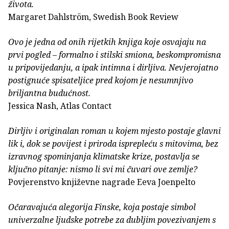
života.
Margaret Dahlström, Swedish Book Review
Ovo je jedna od onih rijetkih knjiga koje osvajaju na
prvi pogled – formalno i stilski smiona, beskompromisna
u pripovijedanju, a ipak intimna i dirljiva. Nevjerojatno
postignuće spisateljice pred kojom je nesumnjivo
briljantna budućnost.
Jessica Nash, Atlas Contact
Dirljiv i originalan roman u kojem mjesto postaje glavni
lik i, dok se povijest i priroda isprepleću s mitovima, bez
izravnog spominjanja klimatske krize, postavlja se
ključno pitanje: nismo li svi mi čuvari ove zemlje?
Povjerenstvo književne nagrade Eeva Joenpelto
Očaravajuća alegorija Finske, koja postaje simbol
univerzalne ljudske potrebe za dubljim povezivanjem s