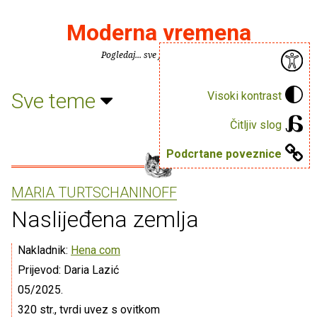
Moderna vremena
Pogledaj... sve je puno knjiga.
Sve teme
Visoki kontrast
Čitljiv slog
Podcrtane poveznice
MARIA TURTSCHANINOFF
Naslijeđena zemlja
Nakladnik:
Hena com
Prijevod: Daria Lazić
05/2025.
320 str., tvrdi uvez s ovitkom