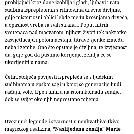
probijajući kroz dane izobilja i gladi, ljubavi i rata,
sudbina isprepletenih s ritmovima drevne divljine,
gdje misteriozni oblici lebde među krošnjama drveća,
a opasnost vreba sa svih strana... Poput hitrih
vretenaca nad močvarom, njihovi životi tek nakratko
zasvjetlucaju i potom nestaju, titrave sjenke između
neba i zemlje. Ono što opstaje je divljina, te izvjesnost
da, gdje god da pustimo korijenje, zemlja će se
ukorijeniti u nama.
Četiri stoljeća povijesti isprepleću se s ljudskim
sudbinama u epskoj sagi u kojoj se generacije ljudi
rađaju, vole, trpe i umiru na istom komadu zemlje,
dok se svijet oko njih neprestano mijenja.
Uvezujući legende i stvarnost u neuhvatljivo tkivo
magijskog realizma,
"Naslijeđena zemlja"
Marie