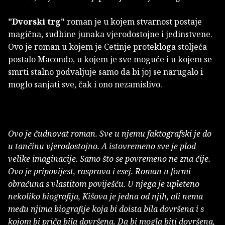
"Dvorski trg"
roman je u kojem stvarnost postaje
magična, sudbine junaka vjerodostojne i jedinstvene.
Ovo je roman u kojem je Cetinje protekloga stoljeća
postalo Macondo, u kojem je sve moguće i u kojem se
smrti stalno podvaljuje samo da bi joj se narugalo i
moglo sanjati sve, čak i ono nezamislivo.
Ovo je čudnovat roman. Sve u njemu faktografski je do
u tančinu vjerodostojno. A istovremeno sve je plod
velike imaginacije. Samo što se povremeno ne zna čije.
Ovo je pripovijest, rasprava i esej. Roman u formi
obračuna s vlastitom poviješću. U njega je upleteno
nekoliko biografija, Kišova je jedna od njih, ali nema
među njima biografije koja bi doista bila dovršena i s
kojom bi priča bila dovršena. Da bi mogla biti dovršena,