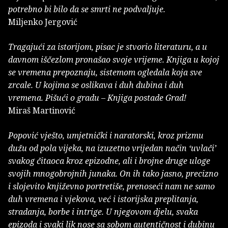
potrebno bi bilo da se smrti ne podvaljuje.
Miljenko Jergović
Tragajući za istorijom, pisac je stvorio literaturu, a u
davnom iščezlom pronašao svoje vrijeme. Knjiga u kojoj
se vremena prepoznaju, sistemom ogledala koja sve
zrcale. U kojima se oslikava i duh dubina i duh
vremena. Pišući o gradu – Knjiga postade Grad!
Miraš Martinović
Popović vješto, umjetnički i naratorski, kroz prizmu
dužu od pola vijeka, na izuzetno vrijedan način ‘uvlači’
svakog čitaoca kroz epizodne, ali i brojne druge uloge
svojih mnogobrojnih junaka. On ih tako jasno, precizno
i slojevito književno portretiše, prenoseći nam ne samo
duh vremena i vjekova, već i istorijska preplitanja,
stradanja, borbe i intrige. U njegovom djelu, svaka
epizoda i svaki lik nose sa sobom autentičnost i dubinu