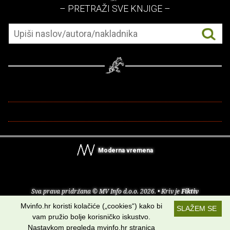
– PRETRAŽI SVE KNJIGE –
Moderna vremena
Sva prava pridržana © MV Info d.o.o. 2026. • Kriv je
Fiktiv
Mvinfo.hr koristi kolačiće („cookies“) kako bi
SLAŽEM SE
O nama
•
Pomoć
•
Uvjeti korištenja
•
RSS kanali
vam pružio bolje korisničko iskustvo.
Nastavkom pregleda mvinfo.hr stranica