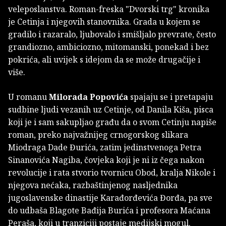
veleposlanstva. Roman-freska "Dvorski trg" kronika
je Cetinja i njegovih stanovnika. Grada u kojem se
gradilo i razaralo, ljubovalo i smišljalo prevrate, često
grandiozno, ambiciozno, mitomanski, ponekad i bez
pokrića, ali uvijek s idejom da se može drugačije i
više.
U romanu
Milorada Popovića
spajaju se i pretapaju
sudbine ljudi vezanih uz Cetinje, od Danila Kiša, pisca
koji je i sam sakupljao građu da o svom Cetinju napiše
roman, preko najvažnijeg crnogorskog slikara
Miodraga Dade Đurića, zatim jedinstvenoga Petra
Sinanovića Nagiba, čovjeka koji je ni iz čega nakon
revolucije i rata stvorio tvornicu Obod, kralja Nikole i
njegova nećaka, razbaštinjenog nasljednika
jugoslavenske dinastije Karađorđevića Đorđa, pa sve
do udbaša Blagote Bađija Burića i profesora Maćana
Peraša, koji u tranziciji postaje medijski mogul.