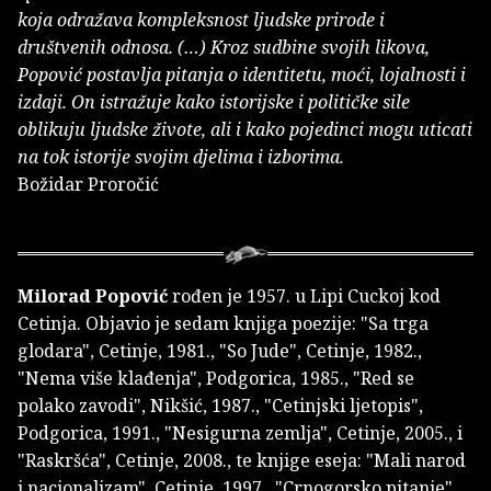
koja odražava kompleksnost ljudske prirode i
društvenih odnosa. (…) Kroz sudbine svojih likova,
Popović postavlja pitanja o identitetu, moći, lojalnosti i
izdaji. On istražuje kako istorijske i političke sile
oblikuju ljudske živote, ali i kako pojedinci mogu uticati
na tok istorije svojim djelima i izborima.
Božidar Proročić
Milorad Popović
rođen je 1957. u Lipi Cuckoj kod
Cetinja. Objavio je sedam knjiga poezije: "Sa trga
glodara", Cetinje, 1981., "So Jude", Cetinje, 1982.,
"Nema više klađenja", Podgorica, 1985., "Red se
polako zavodi", Nikšić, 1987., "Cetinjski ljetopis",
Podgorica, 1991., "Nesigurna zemlja", Cetinje, 2005., i
"Raskršća", Cetinje, 2008., te knjige eseja: "Mali narod
i nacionalizam", Cetinje, 1997., "Crnogorsko pitanje",