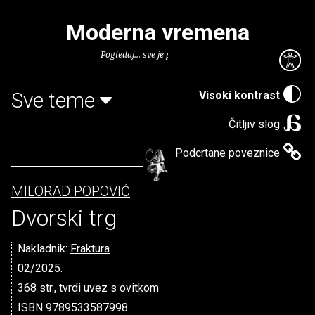
Moderna vremena
Pogledaj... sve je puno knjiga.
Sve teme
Visoki kontrast
Čitljiv slog
Podcrtane poveznice
MILORAD POPOVIĆ
Dvorski trg
Nakladnik:
Fraktura
02/2025.
368 str., tvrdi uvez s ovitkom
ISBN 9789533587998