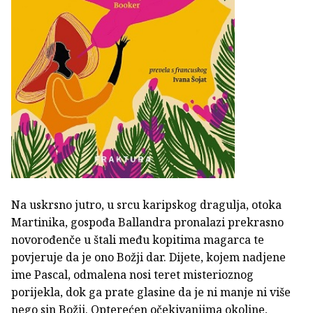
Na uskrsno jutro, u srcu karipskog dragulja, otoka
Martinika, gospođa Ballandra pronalazi prekrasno
novorođenče u štali među kopitima magarca te
povjeruje da je ono Božji dar. Dijete, kojem nadjene
ime Pascal, odmalena nosi teret misterioznog
porijekla, dok ga prate glasine da je ni manje ni više
nego sin Božji. Opterećen očekivanjima okoline,