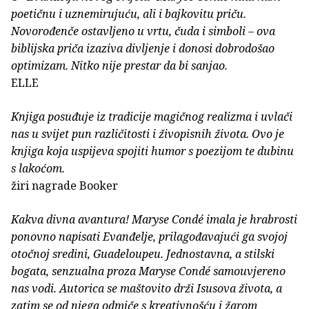
poetičnu i uznemirujuću, ali i bajkovitu priču.
Novorođenče ostavljeno u vrtu, čuda i simboli – ova
biblijska priča izaziva divljenje i donosi dobrodošao
optimizam. Nitko nije prestar da bi sanjao.
ELLE
Knjiga posuđuje iz tradicije magičnog realizma i uvlači
nas u svijet pun različitosti i živopisnih života. Ovo je
knjiga koja uspijeva spojiti humor s poezijom te dubinu
s lakoćom.
žiri nagrade Booker
Kakva divna avantura! Maryse Condé imala je hrabrosti
ponovno napisati Evanđelje, prilagođavajući ga svojoj
otočnoj sredini, Guadeloupeu. Jednostavna, a stilski
bogata, senzualna proza Maryse Condé samouvjereno
nas vodi. Autorica se maštovito drži Isusova života, a
zatim se od njega odmiče s kreativnošću i žarom