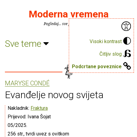
Moderna vremena
Pogledaj... sve je puno knjiga.
Sve teme
Visoki kontrast
Čitljiv slog
Podcrtane poveznice
MARYSE CONDÉ
Evanđelje novog svijeta
Nakladnik:
Fraktura
Prijevod: Ivana Šojat
05/2025.
256 str., tvrdi uvez s ovitkom