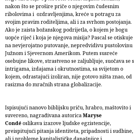
nakon što se prošire priče o njegovim čudesnim
ribolovima i ozdravljenjima, kreće u potragu za
svojim pravim roditeljima, ali i za svrhom postojanja.
Ako je zaista božanskog podrijetla, o kojem je bogu
uopće riječ i koja je njegova misija? Pascal se otiskuje
na nevjerojatno putovanje, nepredvidivu pustolovinu
Južnom i Sjevernom Amerikom. Putem susreće
osebujne likove, strastveno se zaljubljuje, suočava se s
intrigama, izdajama i okrutnostima, sa svijetom o
kojem, odrastajući izoliran, nije gotovo ništa znao, od
rasizma do mračnih strana globalizacije.
Ispisujući nanovo biblijsku priču, hrabro, maštovito i
suvereno, nagrađivana autorica
Maryse
Condé
oslikava izazove ljudske egzistencije,
preispitujući pitanja identiteta, pripadnosti i sudbine,
ali i probleme kapitalističke današnjice i