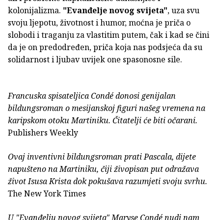
kolonijalizma.
"Evanđelje novog svijeta"
, uza svu
svoju ljepotu, životnost i humor, moćna je priča o
slobodi i traganju za vlastitim putem, čak i kad se čini
da je on predodređen, priča koja nas podsjeća da su
solidarnost i ljubav uvijek one spasonosne sile.
Francuska spisateljica Condé donosi genijalan
bildungsroman o mesijanskoj figuri našeg vremena na
karipskom otoku Martiniku. Čitatelji će biti očarani.
Publishers Weekly
Ovaj inventivni bildungsroman prati Pascala, dijete
napušteno na Martiniku, čiji živopisan put odražava
život Isusa Krista dok pokušava razumjeti svoju svrhu.
The New York Times
U "Evanđelju novog svijeta" Maryse Condé nudi nam