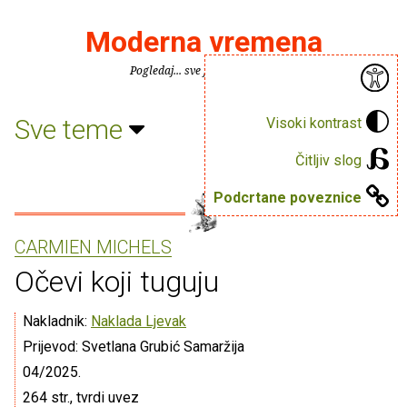
Moderna vremena
Pogledaj... sve je puno knjiga.
Sve teme
Visoki kontrast
Čitljiv slog
Podcrtane poveznice
CARMIEN MICHELS
Očevi koji tuguju
Nakladnik:
Naklada Ljevak
Prijevod: Svetlana Grubić Samaržija
04/2025.
264 str., tvrdi uvez