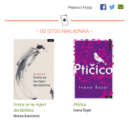
Preporuči knjigu
– OD ISTOG NAKLADNIKA –
Sreća se ne mjeri
Ptičica
decibelima
Ivana Šojat
Morea Banićević