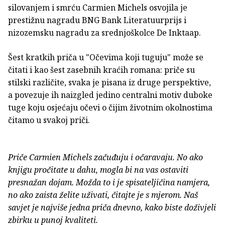
silovanjem i smrću Carmien Michels osvojila je
prestižnu nagradu BNG Bank Literatuurprijs i
nizozemsku nagradu za srednjoškolce De Inktaap.
Šest kratkih priča u "Očevima koji tuguju" može se
čitati i kao šest zasebnih kraćih romana: priče su
stilski različite, svaka je pisana iz druge perspektive,
a povezuje ih naizgled jedino centralni motiv duboke
tuge koju osjećaju očevi o čijim životnim okolnostima
čitamo u svakoj priči.
Priče Carmien Michels začuđuju i očaravaju. No ako
knjigu pročitate u dahu, mogla bi na vas ostaviti
presnažan dojam. Možda to i je spisateljičina namjera,
no ako zaista želite uživati, čitajte je s mjerom. Naš
savjet je najviše jedna priča dnevno, kako biste doživjeli
zbirku u punoj kvaliteti.