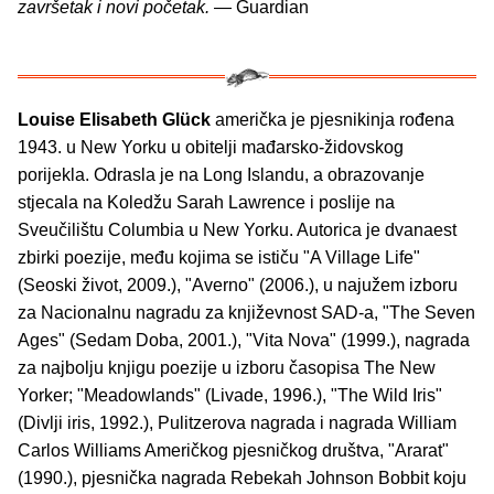
završetak i novi početak.
— Guardian
Louise Elisabeth Glück
američka je pjesnikinja rođena
1943. u New Yorku u obitelji mađarsko-židovskog
porijekla. Odrasla je na Long Islandu, a obrazovanje
stjecala na Koledžu Sarah Lawrence i poslije na
Sveučilištu Columbia u New Yorku. Autorica je dvanaest
zbirki poezije, među kojima se ističu "A Village Life"
(Seoski život, 2009.), "Averno" (2006.), u najužem izboru
za Nacionalnu nagradu za književnost SAD-a, "The Seven
Ages" (Sedam Doba, 2001.), "Vita Nova" (1999.), nagrada
za najbolju knjigu poezije u izboru časopisa The New
Yorker; "Meadowlands" (Livade, 1996.), "The Wild Iris"
(Divlji iris, 1992.), Pulitzerova nagrada i nagrada William
Carlos Williams Američkog pjesničkog društva, "Ararat"
(1990.), pjesnička nagrada Rebekah Johnson Bobbit koju