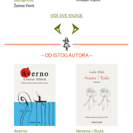
slučajnosti
Kristijan Vujičić
Želimir Periš
VIDI SVE KNJIGE
– OD ISTOG AUTORA –
Averno
Nevena i Ruža