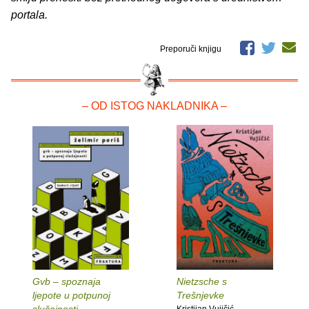
portala.
Preporuči knjigu
– OD ISTOG NAKLADNIKA –
Gvb – spoznaja
Nietzsche s
ljepote u potpunoj
Trešnjevke