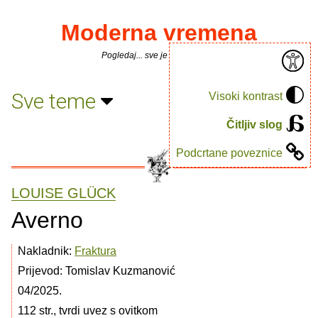
Moderna vremena
Pogledaj... sve je puno knjiga.
Sve teme
Visoki kontrast
Čitljiv slog
Podcrtane poveznice
LOUISE GLÜCK
Averno
Nakladnik:
Fraktura
Prijevod: Tomislav Kuzmanović
04/2025.
112 str., tvrdi uvez s ovitkom