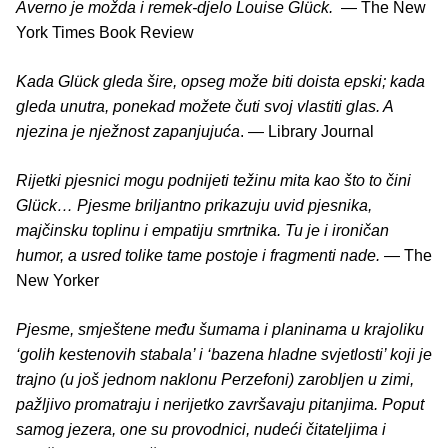
Averno je možda i remek-djelo Louise Glück.
— The New
York Times Book Review
Kada Glück gleda šire, opseg može biti doista epski; kada
gleda unutra, ponekad možete čuti svoj vlastiti glas. A
njezina je nježnost zapanjujuća
. — Library Journal
Rijetki pjesnici mogu podnijeti težinu mita kao što to čini
Glück… Pjesme briljantno prikazuju uvid pjesnika,
majčinsku toplinu i empatiju smrtnika. Tu je i ironičan
humor, a usred tolike tame postoje i fragmenti nade.
— The
New Yorker
Pjesme, smještene među šumama i planinama u krajoliku
‘golih kestenovih stabala’ i ‘bazena hladne svjetlosti’ koji je
trajno (u još jednom naklonu Perzefoni) zarobljen u zimi,
pažljivo promatraju i nerijetko završavaju pitanjima. Poput
samog jezera, one su provodnici, nudeći čitateljima i