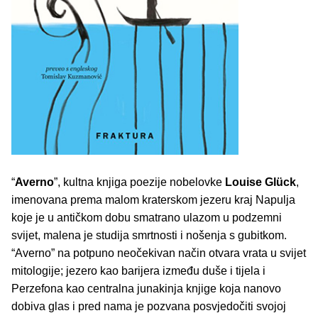
“
Averno
”, kultna knjiga poezije nobelovke
Louise Glück
,
imenovana prema malom kraterskom jezeru kraj Napulja
koje je u antičkom dobu smatrano ulazom u podzemni
svijet, malena je studija smrtnosti i nošenja s gubitkom.
“Averno” na potpuno neočekivan način otvara vrata u svijet
mitologije; jezero kao barijera između duše i tijela i
Perzefona kao centralna junakinja knjige koja nanovo
dobiva glas i pred nama je pozvana posvjedočiti svojoj