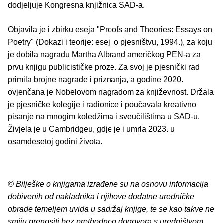
dodjeljuje Kongresna knjižnica SAD-a.
Objavila je i zbirku eseja "Proofs and Theories: Essays on
Poetry" (Dokazi i teorije: eseji o pjesništvu, 1994.), za koju
je dobila nagradu Martha Albrand američkog PEN-a za
prvu knjigu publicističke proze. Za svoj je pjesnički rad
primila brojne nagrade i priznanja, a godine 2020.
ovjenčana je Nobelovom nagradom za književnost. Držala
je pjesničke kolegije i radionice i poučavala kreativno
pisanje na mnogim koledžima i sveučilištima u SAD-u.
Živjela je u Cambridgeu, gdje je i umrla 2023. u
osamdesetoj godini života.
© Bilješke o knjigama izrađene su na osnovu informacija
dobivenih od nakladnika i njihove dodatne uredničke
obrade temeljem uvida u sadržaj knjige, te se kao takve ne
smiju prenositi bez prethodnog dogovora s uredništvom