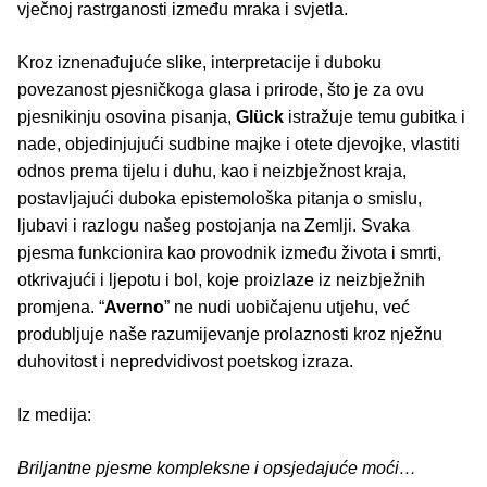
vječnoj rastrganosti između mraka i svjetla.
Kroz iznenađujuće slike, interpretacije i duboku
povezanost pjesničkoga glasa i prirode, što je za ovu
pjesnikinju osovina pisanja,
Glück
istražuje temu gubitka i
nade, objedinjujući sudbine majke i otete djevojke, vlastiti
odnos prema tijelu i duhu, kao i neizbježnost kraja,
postavljajući duboka epistemološka pitanja o smislu,
ljubavi i razlogu našeg postojanja na Zemlji. Svaka
pjesma funkcionira kao provodnik između života i smrti,
otkrivajući i ljepotu i bol, koje proizlaze iz neizbježnih
promjena. “
Averno
” ne nudi uobičajenu utjehu, već
produbljuje naše razumijevanje prolaznosti kroz nježnu
duhovitost i nepredvidivost poetskog izraza.
Iz medija:
Briljantne pjesme kompleksne i opsjedajuće moći…