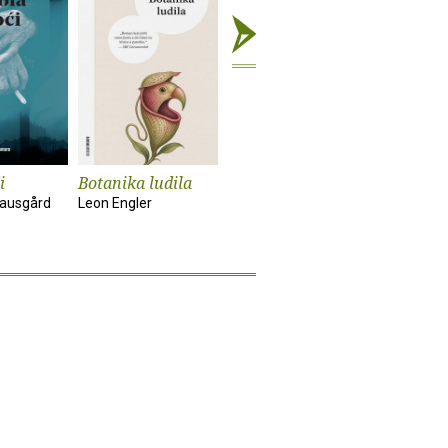
i
Botanika ludila
Snimanje
Sunčanik
'Utjelovljenja'
nausgård
Leon Engler
Damir Kar
Tom McCarthy