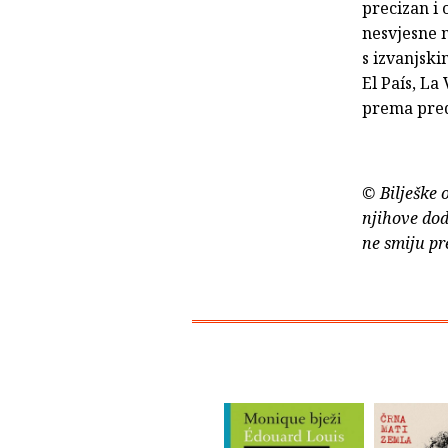
precizan i 
nesvjesne 
s izvanjski
El País, La
prema pred
© Bilješke 
njihove dod
ne smiju pr