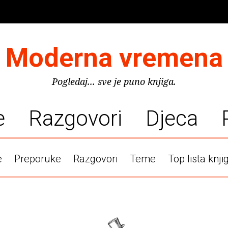
Moderna vremena
Pogledaj... sve je puno knjiga.
e
Razgovori
Djeca
e
Preporuke
Razgovori
Teme
Top lista knji