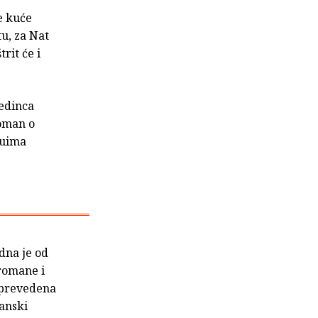
e kuće
u, za Nat
rit će i
jedinca
roman o
buima
edna je od
 romane i
a prevedena
ranski