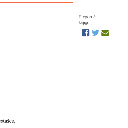
Preporuči
knjigu
estašce,