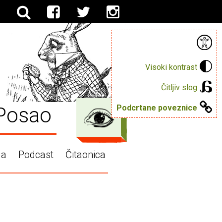
Visoki kontrast
Čitljiv slog
Posao
Podcrtane poveznice
ga
Podcast
Čitaonica