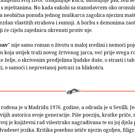
mijeniti svoj život. Unajmljuje kuću, udomljuje psa, želi se
iti s mještanima. No kada sukobi sa stanodavcem oko oronul
, a neobična ponuda jednog muškarca zagolica njezinu mašt
ezdan vlastitih strahova i sumnji. A borbu s demonima zaošt
i će cijelu zajednicu okrenuti protiv nje.
bav
" nije samo roman o životu u maloj sredini i nemoći po
 koja uvijek traži novog žrtvenog jarca, već prije svega 
e želje, o skrivenim predjelima ljudske duše, o strasti i ta
i, o samoći i neprestanoj potrazi za bliskošću.
rođena je u Madridu 1976. godine, a odrasla je u Sevilli. J
vijih autorica svoje generacije. Piše poeziju, kratke priče,
 svoj je književni rad višestruko nagrađivana te su joj djel
dvadeset jezika. Kritika posebno ističe njezin ogoljen, filig