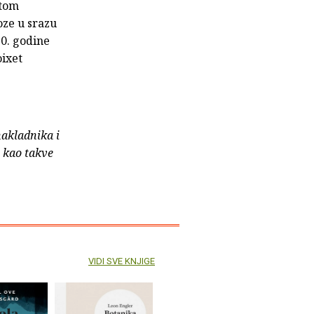
itom
oze u srazu
20. godine
oixet
nakladnika i
e kao takve
VIDI SVE KNJIGE