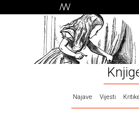
Knjig
Najave
Vijesti
Kritik