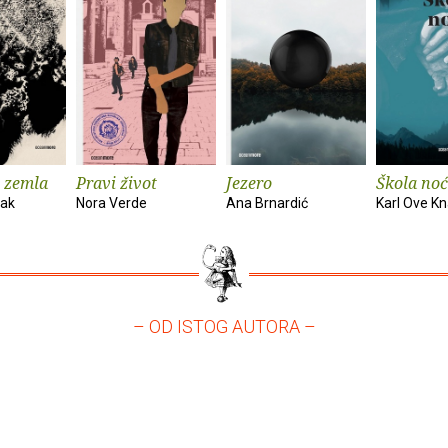
 zemla
Pravi život
Jezero
Škola noć
vak
Nora Verde
Ana Brnardić
Karl Ove K
– OD ISTOG AUTORA –