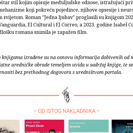
oštar stil kojim opisuje međuljudske odnose, istražujući pr
mehanizme koji pokreću pojedince, njihove opsesije i neur
m svijetom. Roman "Jedna ljubav" proglasili su knjigom 20
 Vanguardia, El Cultural i El Correo, a 2023. godine Isabel C
lošku romana snimila je zapažen film.
o knjigama izrađene su na osnovu informacija dobivenih od 
atne uredničke obrade temeljem uvida u sadržaj knjige, te s
enositi bez prethodnog dogovora s uredništvom portala.
– OD ISTOG NAKLADNIKA –