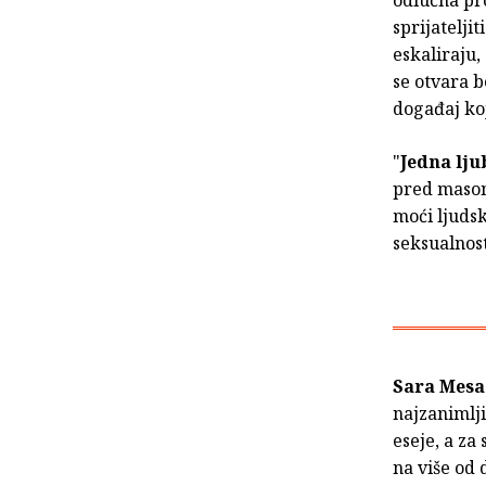
odlučna pro
sprijatelj
eskaliraju
se otvara b
događaj koj
"
Jedna lju
pred masom
moći ljudsk
seksualnost
Sara Mesa
najzanimlji
eseje, a za
na više od 