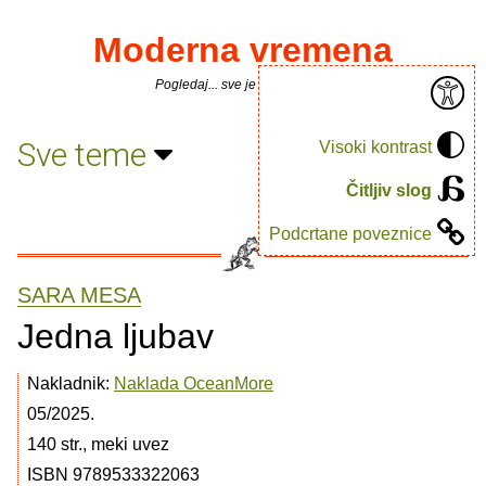
Moderna vremena
Pogledaj... sve je puno knjiga.
Sve teme
Visoki kontrast
Čitljiv slog
Podcrtane poveznice
SARA MESA
Jedna ljubav
Nakladnik:
Naklada OceanMore
05/2025.
140 str., meki uvez
ISBN 9789533322063