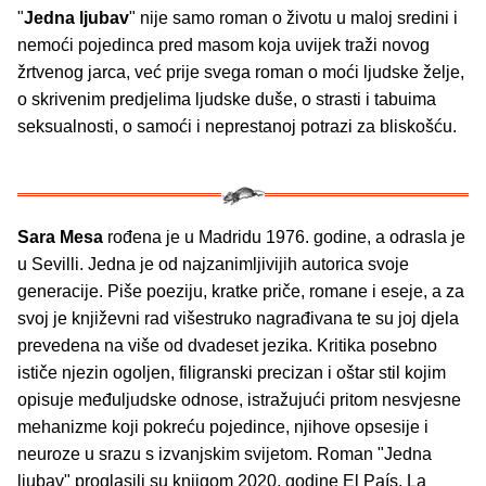
"
Jedna ljubav
" nije samo roman o životu u maloj sredini i
nemoći pojedinca pred masom koja uvijek traži novog
žrtvenog jarca, već prije svega roman o moći ljudske želje,
o skrivenim predjelima ljudske duše, o strasti i tabuima
seksualnosti, o samoći i neprestanoj potrazi za bliskošću.
Sara Mesa
rođena je u Madridu 1976. godine, a odrasla je
u Sevilli. Jedna je od najzanimljivijih autorica svoje
generacije. Piše poeziju, kratke priče, romane i eseje, a za
svoj je književni rad višestruko nagrađivana te su joj djela
prevedena na više od dvadeset jezika. Kritika posebno
ističe njezin ogoljen, filigranski precizan i oštar stil kojim
opisuje međuljudske odnose, istražujući pritom nesvjesne
mehanizme koji pokreću pojedince, njihove opsesije i
neuroze u srazu s izvanjskim svijetom. Roman "Jedna
ljubav" proglasili su knjigom 2020. godine El País, La