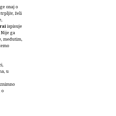
ige onaj o
rpljiv, želi
e,
rai
ispisuje
 Nije ga
se, međutim,
ožemo
i,
na, u
 iznimno
 o