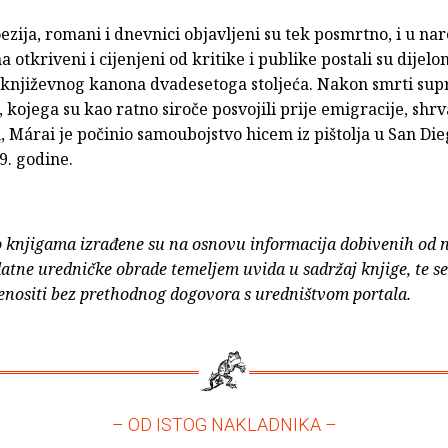
zija, romani i dnevnici objavljeni su tek posmrtno, i u n
a otkriveni i cijenjeni od kritike i publike postali su dijelo
književnog kanona dvadesetoga stoljeća. Nakon smrti supr
, kojega su kao ratno siroče posvojili prije emigracije, shr
 Márai je počinio samoubojstvo hicem iz pištolja u San Die
89. godine.
o knjigama izrađene su na osnovu informacija dobivenih od 
atne uredničke obrade temeljem uvida u sadržaj knjige, te s
enositi bez prethodnog dogovora s uredništvom portala.
– OD ISTOG NAKLADNIKA –