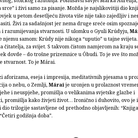
vnog, stoičkog razdoblja. Poslušavši savjet Marka Aurelija,
 srce” i živi samo za pisanje. Možda je najslikovitiji dio knj
ovjek u petom desetljeću života više nije tako zajedljiv i nest
 spasiti. Živi za sadašnjost jer nema druge sreće osim spoznaj
 i razumijevanja stvarnosti. U ulomku o Gyuli Krúdyju,
Má
e njemu samom: Krúdy nije nikoga “uputio” u tajne svijeta.
za čitatelja, za svijet. S takvom čistom namjerom na kraju 
tek dovde – do trošne prizemnice u Óbudi. To je sve što m
je stvarnost. To je Márai.
zi aforizama, eseja i impresija, meditativnih pjesama u proz
ija o nebu, o Zemlji,
Márai
je uronjen u prolaznost vreme
ehe i neuspjehe, promišlja o velikanima svjetske glazbe i
i, promišlja kako živjeti život… Ironično i duhovito, ovo je
i dio trilogije sastavljene od prethodno objavljenih: “Knjiga
“Četiri godišnja doba”.