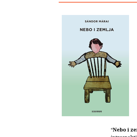
“
Nebo i ze