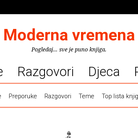
Moderna vremena
Pogledaj... sve je puno knjiga.
e
Razgovori
Djeca
e
Preporuke
Razgovori
Teme
Top lista knji