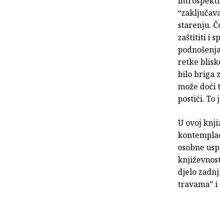
introspekti
“zaključava
starenju. Č
zaštititi i
podnošenja
retke blisk
bilo briga 
može doći 
postići. To 
U ovoj knji
kontemplac
osobne uspj
književnost
djelo zadnj
travama” i 