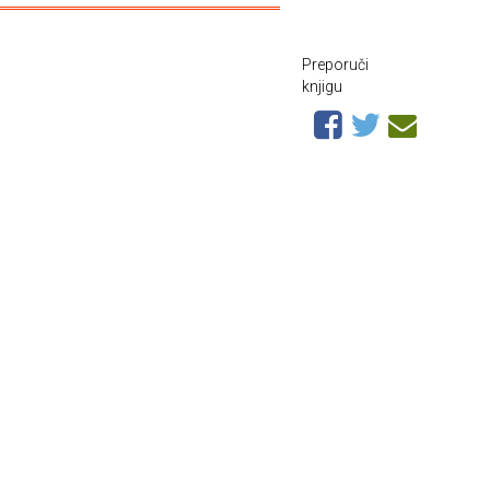
Preporuči
knjigu