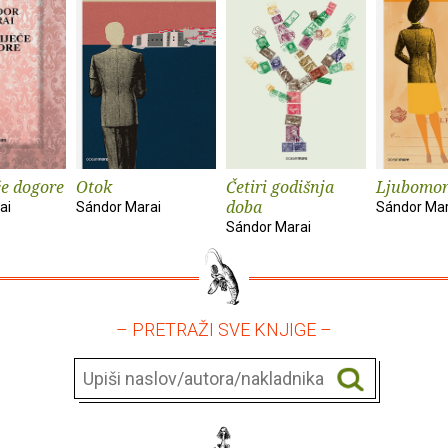
će dogore
Otok
Četiri godišnja
Ljubomor
doba
ai
Sándor Marai
Sándor Mar
Sándor Marai
– PRETRAŽI SVE KNJIGE –