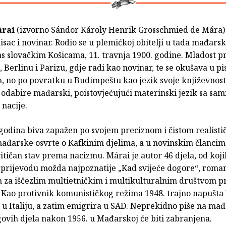
árai
(izvorno Sándor Károly Henrik Grosschmied de Mára) 
sac i novinar. Rodio se u plemićkoj obitelji u tada mađar
s slovačkim Košicama, 11. travnja 1900. godine. Mladost p
 Berlinu i Parizu, gdje radi kao novinar, te se okušava u pi
 no po povratku u Budimpeštu kao jezik svoje književnost
 odabire mađarski, poistovjećujući materinski jezik sa sa
nacije.
godina biva zapažen po svojem preciznom i čistom realistič
mađarske osvrte o Kafkinim djelima, a u novinskim člancim
itičan stav prema nacizmu. Márai je autor 46 djela, od koji
prijevodu možda najpoznatije „Kad svijeće dogore“, roma
m za iščezlim multietničkim i multikulturalnim društvom p
 Kao protivnik komunističkog režima 1948. trajno napušt
i u Italiju, a zatim emigrira u SAD. Neprekidno piše na ma
govih djela nakon 1956. u Mađarskoj će biti zabranjena.