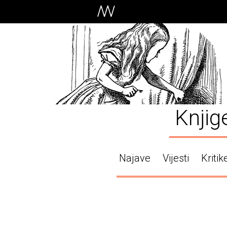
Knjig
Najave
Vijesti
Kritik