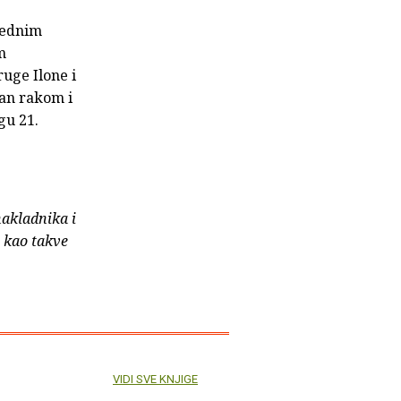
arednim
m
uge Ilone i
van rakom i
gu 21.
nakladnika i
e kao takve
VIDI SVE KNJIGE