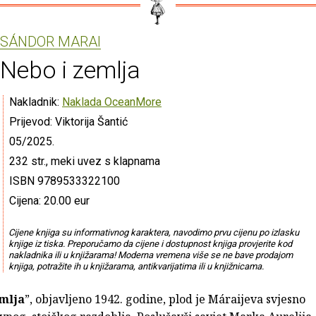
SÁNDOR MARAI
Nebo i zemlja
Nakladnik:
Naklada OceanMore
Prijevod: Viktorija Šantić
05/2025.
232 str., meki uvez s klapnama
ISBN 9789533322100
Cijena: 20.00 eur
Cijene knjiga su informativnog karaktera, navodimo prvu cijenu po izlasku
knjige iz tiska. Preporučamo da cijene i dostupnost knjiga provjerite kod
nakladnika ili u knjižarama! Moderna vremena više se ne bave prodajom
knjiga, potražite ih u knjižarama, antikvarijatima ili u knjižnicama.
mlja
”, objavljeno 1942. godine, plod je Máraijeva svjesno