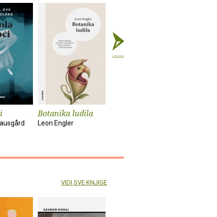
i
Botanika ludila
Snimanje
Sunčanik
'Utjelovljenja'
nausgård
Leon Engler
Damir Kar
Tom McCarthy
VIDI SVE KNJIGE