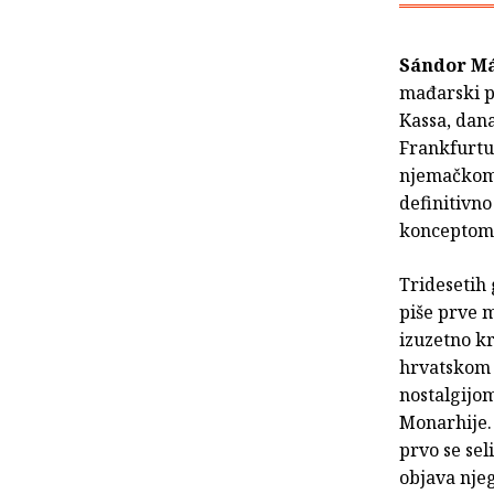
Sándor M
mađarski pi
Kassa, dana
Frankfurtu,
njemačkom,
definitivno
konceptom 
Tridesetih 
piše prve 
izuzetno kr
hrvatskom 
nostalgijo
Monarhije.
prvo se sel
objava nje