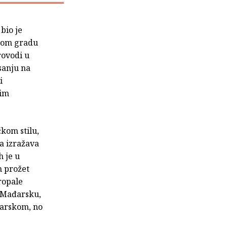
bio je
skom gradu
rovodi u
sanju na
i
mim
kom stilu,
a izražava
h je u
n prožet
ropale
a Mađarsku,
đarskom, no