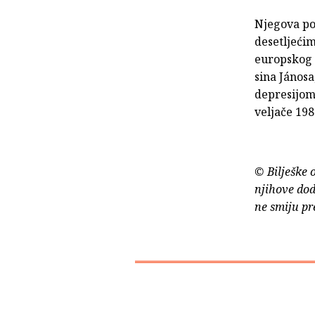
Njegova poe
desetljećim
europskog 
sina Jánosa
depresijom,
veljače 19
© Bilješke 
njihove dod
ne smiju pr