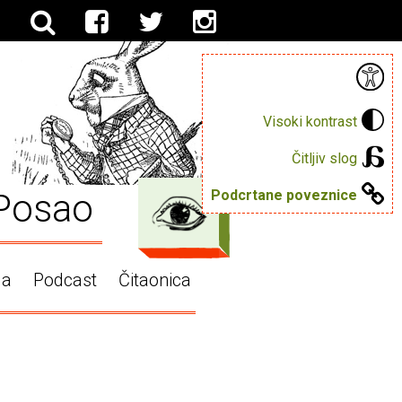
Visoki kontrast
Čitljiv slog
Posao
Podcrtane poveznice
ga
Podcast
Čitaonica