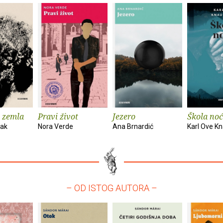
 zemla
Pravi život
Jezero
Škola noć
vak
Nora Verde
Ana Brnardić
Karl Ove K
– OD ISTOG AUTORA –