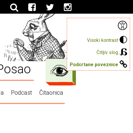
Visoki kontrast
Čitljiv slog
Posao
Podcrtane poveznice
ga
Podcast
Čitaonica