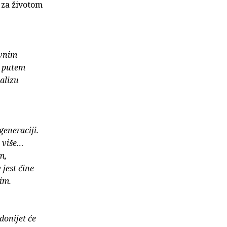
 za životom
ivnim
m putem
nalizu
generaciji.
o više…
m,
jest čine
im.
donijet će