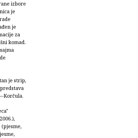
rane izbore
nica je
grade
ađen je
macije za
išni komad.
 sajma
ade
an je strip,
 predstava
it—Korčula.
eca"
2006.),
" (pjesme,
pjesme,