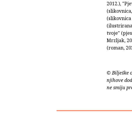
2012.), "Pj
(slikovnica
(slikovnica
(ilustriran
tvoje" (pje
Mrzljak, 20
(roman, 202
© Bilješke 
njihove dod
ne smiju pr