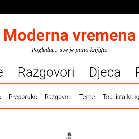
Moderna vremena
Pogledaj... sve je puno knjiga.
e
Razgovori
Djeca
e
Preporuke
Razgovori
Teme
Top lista knji