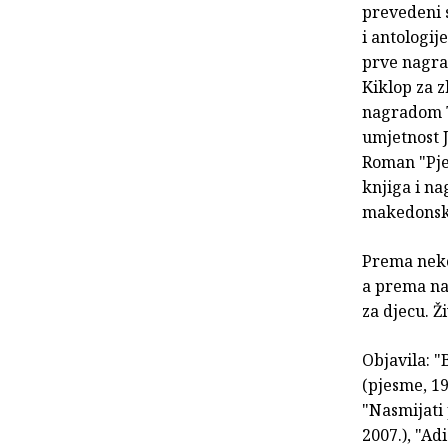
prevedeni s
i antologij
prve nagra
Kiklop za 
nagradom T
umjetnost 
Roman "Pje
knjiga i n
makedonsko
Prema nekol
a prema na
za djecu. Ž
Objavila: "
(pjesme, 19
"Nasmijati 
2007.), "Ad