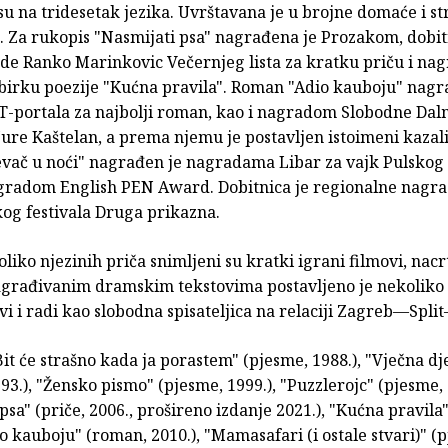
u na tridesetak jezika. Uvrštavana je u brojne domaće i st
e. Za rukopis "Nasmijati psa" nagrađena je Prozakom, dobit
de Ranko Marinkovic Večernjeg lista za kratku priču i na
zbirku poezije "Kućna pravila". Roman "Adio kauboju" nagr
-portala za najbolji roman, kao i nagradom Slobodne Dal
Jure Kaštelan, a prema njemu je postavljen istoimeni kazal
vač u noći" nagrađen je nagradama Libar za vajk Pulskog
agradom English PEN Award. Dobitnica je regionalne nagr
g festivala Druga prikazna.
iko njezinih priča snimljeni su kratki igrani filmovi, nacrt
građivanim dramskim tekstovima postavljeno je nekoliko
ivi i radi kao slobodna spisateljica na relaciji Zagreb—Spl
Bit će strašno kada ja porastem" (pjesme, 1988.), "Vječna dj
93.), "Žensko pismo" (pjesme, 1999.), "Puzzlerojc" (pjesme, 
psa" (priče, 2006., prošireno izdanje 2021.), "Kućna pravila
io kauboju" (roman, 2010.), "Mamasafari (i ostale stvari)" (