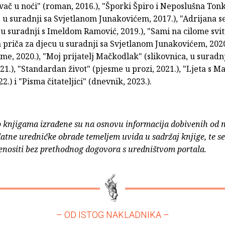
evač u noći" (roman, 2016.), "Šporki Špiro i Neposlušna Ton
, u suradnji sa Svjetlanom Junakovićem, 2017.), "Adrijana se
 u suradnji s Imeldom Ramović, 2019.), "Sami na cilome svi
a priča za djecu u suradnji sa Svjetlanom Junakovićem, 2020.
sme, 2020.), "Moj prijatelj Mačkodlak" (slikovnica, u suradn
21.), "Standardan život" (pjesme u prozi, 2021.), "Ljeta s M
2.) i "Pisma čitateljici" (dnevnik, 2023.).
o knjigama izrađene su na osnovu informacija dobivenih od 
atne uredničke obrade temeljem uvida u sadržaj knjige, te s
enositi bez prethodnog dogovora s uredništvom portala.
– OD ISTOG NAKLADNIKA –