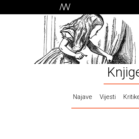
Knjig
Najave
Vijesti
Kritik