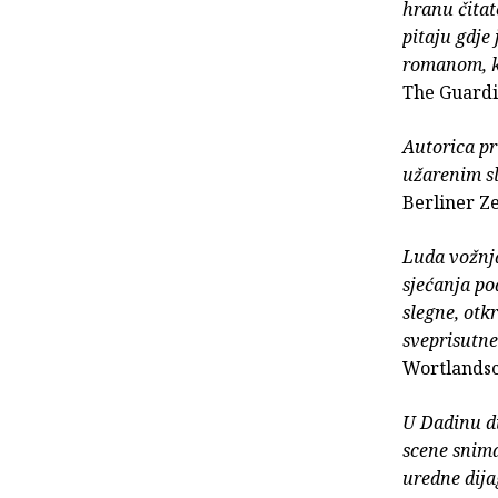
hranu čitat
pitaju gdje
romanom, ko
The Guard
Autorica pr
užarenim s
Berliner Z
Luda vožnj
sjećanja po
slegne, otkr
sveprisutne
Wortlands
U Dadinu di
scene snima
uredne dija