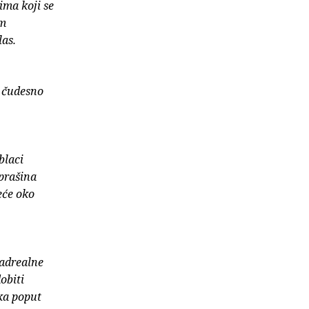
ima koji se
im
las.
u čudesno
blaci
 prašina
reće oko
nadrealne
obiti
ska poput