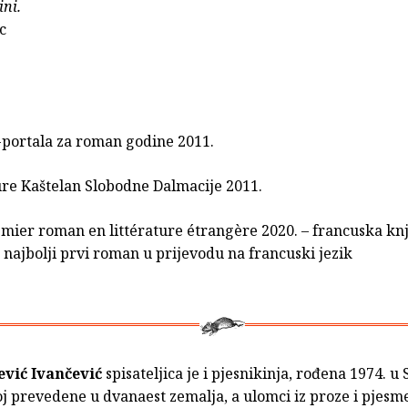
ini.
c
portala za roman godine 2011.
re Kaštelan Slobodne Dalmacije 2011.
emier roman en littérature étrangère 2020. – francuska kn
najbolji prvi roman u prijevodu na francuski jezik
ević Ivančević
spisateljica je i pjesnikinja, rođena 1974. u 
oj prevedene u dvanaest zemalja, a ulomci iz proze i pjesm