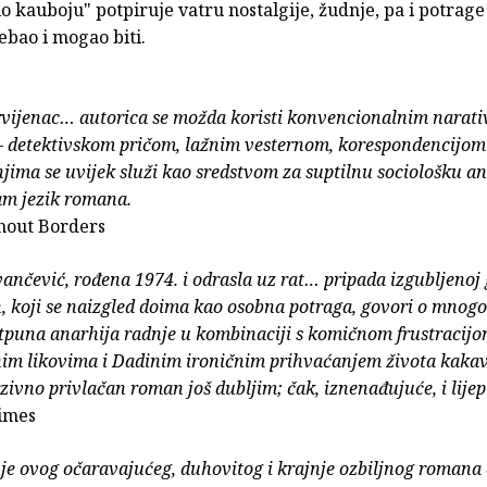
 kauboju" potpiruje vatru nostalgije, žudnje, pa i potrage
ebao i mogao biti.
rvijenac… autorica se možda koristi konvencionalnim narat
– detektivskom pričom, lažnim vesternom, korespondencijo
 njima se uvijek služi kao sredstvom za suptilnu sociološku a
am jezik romana.
hout Borders
vančević, rođena 1974. i odrasla uz rat… pripada izgubljenoj 
 koji se naizgled doima kao osobna potraga, govori o mnog
puna anarhija radnje u kombinaciji s komičnom frustracijo
m likovima i Dadinim ironičnim prihvaćanjem života kakav 
zivno privlačan roman još dubljim; čak, iznenađujuće, i lijep
Times
je ovog očaravajućeg, duhovitog i krajnje ozbiljnog romana 