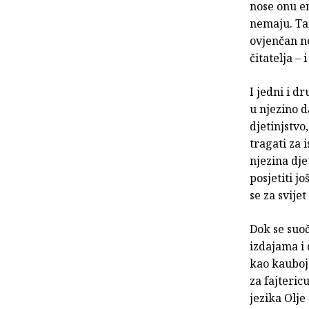
nose onu e
nemaju. Ta
ovjenčan n
čitatelja – 
I jedni i d
u njezino d
djetinjstvo
tragati za 
njezina dje
posjetiti j
se za svij
Dok se suo
izdajama i 
kao kaubojs
za fajteric
jezika Olje