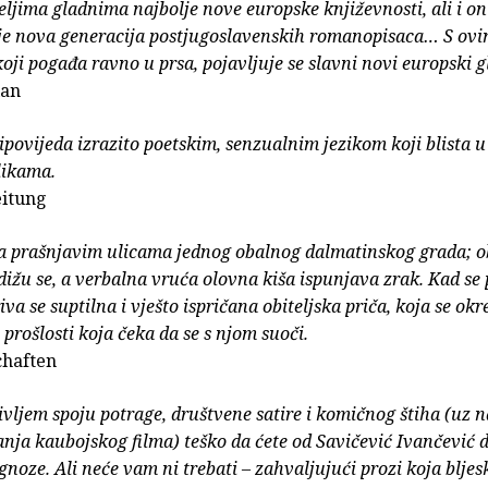
eljima gladnima najbolje nove europske književnosti, ali i on
 je nova generacija postjugoslavenskih romanopisaca… S ov
ji pogađa ravno u prsa, pojavljuje se slavni novi europski g
ian
ipovijeda izrazito poetskim, senzualnim jezikom koji blista 
likama.
eitung
a prašnjavim ulicama jednog obalnog dalmatinskog grada; o
dižu se, a verbalna vruća olovna kiša ispunjava zrak. Kad se
iva se suptilna i vješto ispričana obiteljska priča, koja se ok
 prošlosti koja čeka da se s njom suoči.
chaften
vljem spoju potrage, društvene satire i komičnog štiha (uz 
nja kaubojskog filma) teško da ćete od Savičević Ivančević d
gnoze. Ali neće vam ni trebati – zahvaljujući prozi koja blje