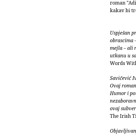
roman "Adio
kakav bi tr
Uspješan p
obrascima 
mejla – ali
utkanu u s
Words Wit
Savičević I
Ovaj roman,
Humor i pot
nezaboravni
ovaj subver
The Irish 
Objavljivan