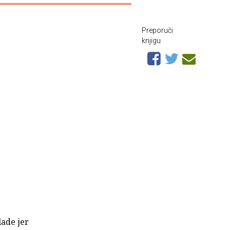
Preporuči
knjigu
lade jer