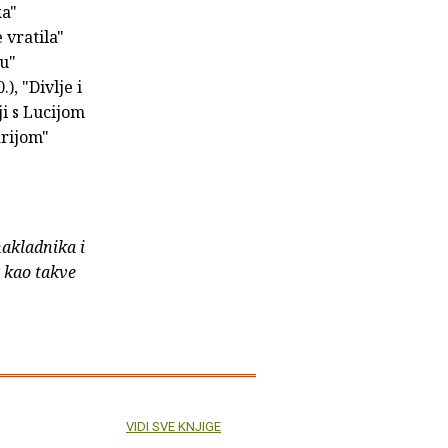
ka"
 vratila"
tu"
), "Divlje i
ji s Lucijom
arijom"
nakladnika i
e kao takve
VIDI SVE KNJIGE