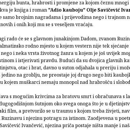
nergiju bunta, hrabrosti i promjene za kojom čeznu mnogi k
kva je knjiga i roman
"Adio kauboju"
Olje Savičević Iva
e samo brojnim nagradama i prije­vodima nego i trajnom 
i novih i onih koji mu se s veseljem vraćaju.
rugi rado će se s glavnom junakinjom Dadom, zvanom Ruzina
almatinsko rodno mjesto u kojem vestern nije tek sjećanje
, nego i neka vrsta životnog žanra u kojem je još uvijek m
istinom i istjerivati pravdu. Budući da su dvojica glavnih ka
tinjstva, otac i brat, davno u suton odjahala u preriju i mož
oš jedino na groblju, ne preostaje joj drugo nego biti kauboj
et u kojem mu­škarci nemaju monopol nad hrabrošću i slobo
čava s mogućim krivcima za bratovu smrt i obračunava s l
dugogodišnjom šutnjom oko svega onoga što je u djetinjstv
ki film, a pretvorilo se u traumu s kojom treba živjeti, na
u Ruzinavu i njezinu potragu za istinom. Zaodjevena u poets
 Savičević Ivančević, njezina priča postaje ništa manje i naš