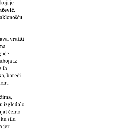
oji je
nčević
,
naklonošću
va, vratiti
 na
oguće
uboja iz
e ih
ka, boreći
dom.
ažima,
u izgledalo
vijat ćemo
ku silu
a jer