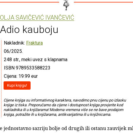
OLJA SAVIČEVIĆ IVANČEVIĆ
Adio kauboju
Nakladnik:
Fraktura
06/2025.
248 str., meki uvez s klapnama
ISBN 9789533588223
Cijena: 19.99 eur
Kupi knjigu!
Cijene knjiga su informativnog karaktera, navodimo prvu cijenu po izlasku
knjige iz tiska. Preporučamo da cijene i dostupnost knjiga provjerite kod
nakladnika ili u knjižarama! Moderna vremena više se ne bave prodajom
knjiga, potražite ih u knjižarama, antikvarijatima ili u knjižnicama.
 jednostavno sazriju bolje od drugih ili ostanu zauvijek m