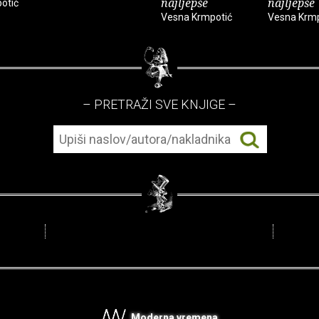
najljepše
najljepše
otić
Vesna Krmpotić
Vesna Krmp
– PRETRAŽI SVE KNJIGE –
Moderna vremena