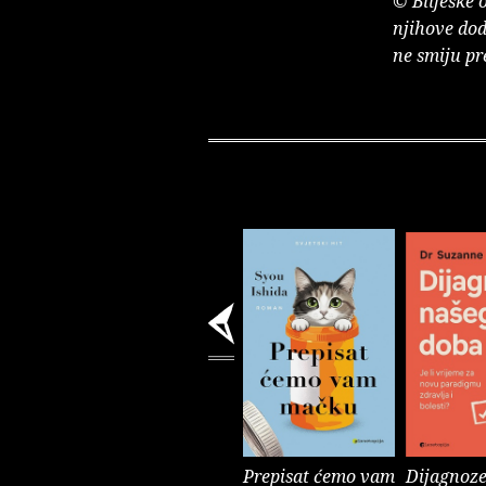
© Bilješke 
njihove dod
ne smiju pr
Prepisat ćemo vam
Dijagnoze