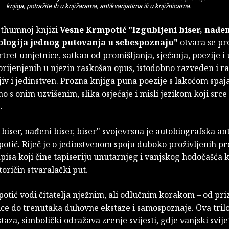
knjiga, potražite ih u knjižarama, antikvarijatima ili u knjižnicama.
sthumnoj knjizi
Vesne Krmpotić
"Izgubljeni biser, nađen
tologija jednog putovanja u sebespoznaju"
otvara se p
tret umjetnice, satkan od promišljanja, sjećanja, poezije i
ijenjenih u njezin raskošan opus, istodobno razveden i ra
iv i jedinstven. Prozna knjiga puna poezije s lakoćom spaj
 s onim uzvišenim, slika osjećaje i misli jezikom koji srce
.
 biser, nađeni biser, biser" svojevrsna je autobiografska an
tić. Riječ je o jedinstvenom spoju duboko proživljenih pr
pisa koji čine tapiseriju unutarnjeg i vanjskog hodočašća k
toričin stvaralački put.
otić vodi čitatelja nježnim, ali odlučnim korakom – od pri
ce do trenutaka duhovne ekstaze i samospoznaje. Ova tril
taza, simbolički odražava zrenje svijesti, gdje vanjski svije