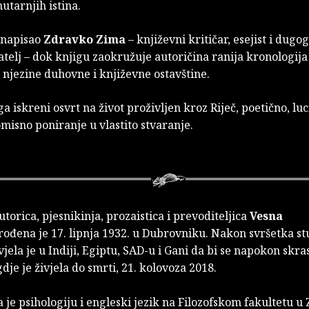
utarnjih istina.
 napisao
Zdravko Zima
– književni kritičar, esejist i dugo
atelj – dok knjigu zaokružuje autoričina ranija kronologija
 njezine duhovne i književne ostavštine.
ga iskreni osvrt na život proživljen kroz Riječ, poetično, luc
isno poniranje u vlastito stvaranje.
torica, pjesnikinja, prozaistica i prevoditeljica
Vesna
rođena je 17. lipnja 1932. u Dubrovniku. Nakon svršetka st
jela je u Indiji, Egiptu, SAD-u i Gani da bi se napokon skras
je je živjela do smrti, 21. kolovoza 2018.
 je psihologiju i engleski jezik na Filozofskom fakultetu u