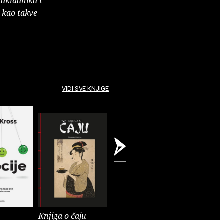
nakladnika i
e kao takve
VIDI SVE KNJIGE
Knjiga o čaju
Mali eksperimenti
Alkemija 