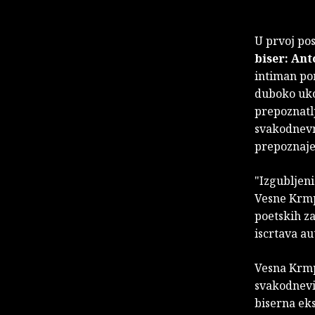
U prvoj po
biser: An
intiman por
duboko ukor
prepoznatlj
svakodnevno
prepoznaje
"Izgubljeni
Vesne Krmpo
poetskih za
iscrtava au
Vesna Krmp
svakodnevi
biserna eks