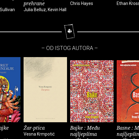
prehrane
Chris Hayes
Ethan Kros
Sullivan
Julia Belluz, Kevin Hall
– OD ISTOG AUTORA –
ajke
Žar-ptica
Bajke : Među
Basne : 
najljepšima
najljepši
Vesna Krmpotić