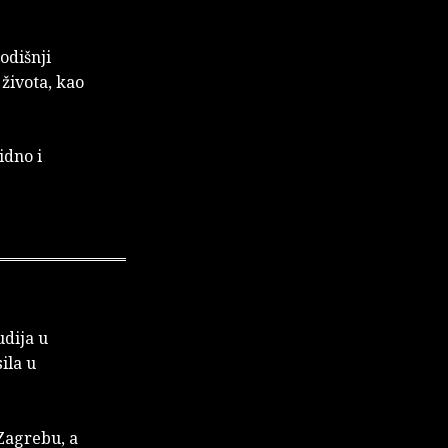
godišnji
 života, kao
idno i
udija u
ila u
 Zagrebu, a