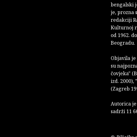
bengalski j
je, prozna 
redakciji R
Kulturnoj r
od 1962. do
Beogradu.
Objavila je
su najpozna
čovjeka" (B
izd. 2000),
(Zagreb 19
Autorica je
sadrži 11 