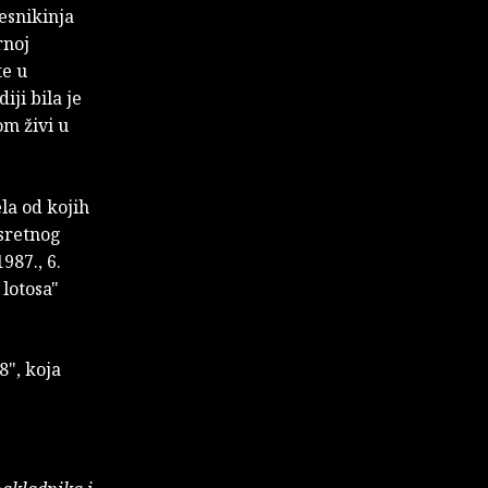
esnikinja
rnoj
te u
ji bila je
om živi u
ela od kojih
 sretnog
987., 6.
 lotosa"
8", koja