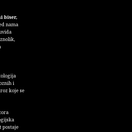
i biser,
red nama
 uvida
znolik,
a
tologija
oznih i
roz koje se
zora
ogijska
t postaje