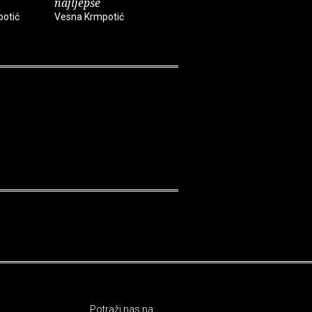
najljepše
najljepše
najljepš
najljepše
otić
Vesna Krmpotić
Vesna Krmpotić
Vesna Krm
Potraži nas na: