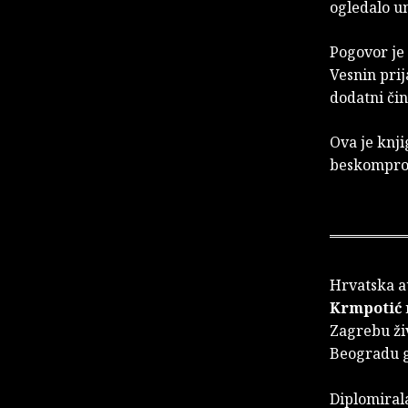
ogledalo un
Pogovor je
Vesnin prij
dodatni čin
Ova je knji
beskomprom
Hrvatska au
Krmpotić
Zagrebu živ
Beogradu gd
Diplomirala