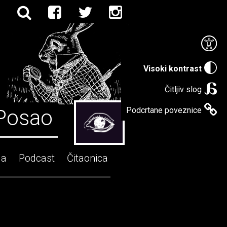
Visoki kontrast
Čitljiv slog
Posao
Podcrtane poveznice
ga
Podcast
Čitaonica