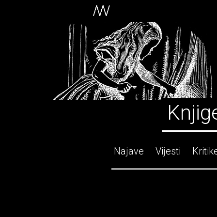
Knjig
Najave
Vijesti
Kritik