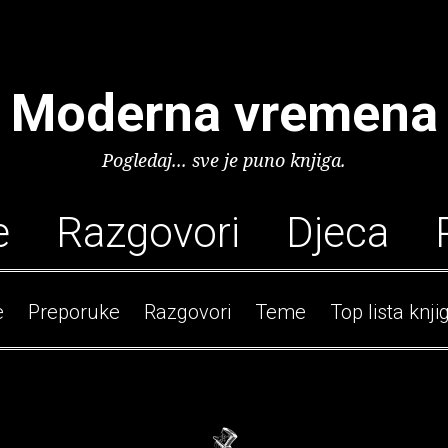
Moderna vremena
Pogledaj... sve je puno knjiga.
e
Razgovori
Djeca
e
Preporuke
Razgovori
Teme
Top lista knji