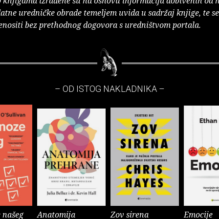
o knjigama izrađene su na osnovu informacija dobivenih od 
atne uredničke obrade temeljem uvida u sadržaj knjige, te s
enositi bez prethodnog dogovora s uredništvom portala.
– OD ISTOG NAKLADNIKA –
 našeg
Anatomija
Zov sirena
Emocije