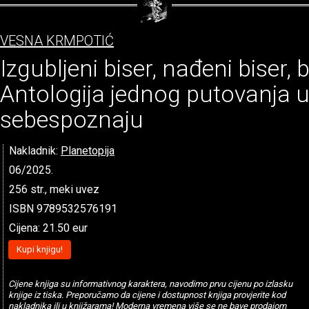
VESNA KRMPOTIĆ
Izgubljeni biser, nađeni biser, b
Antologija jednog putovanja 
sebespoznaju
Nakladnik:
Planetopija
06/2025.
256 str., meki uvez
ISBN 9789532576191
Cijena: 21.50 eur
Kupi knjigu!
Cijene knjiga su informativnog karaktera, navodimo prvu cijenu po izlasku
knjige iz tiska. Preporučamo da cijene i dostupnost knjiga provjerite kod
nakladnika ili u knjižarama! Moderna vremena više se ne bave prodajom