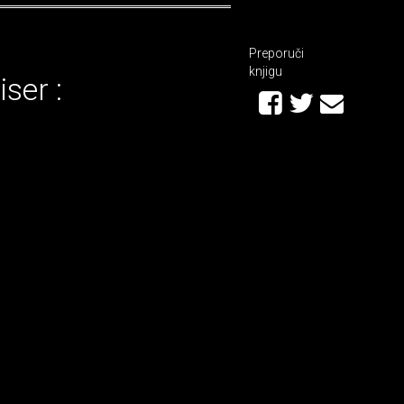
Preporuči
knjigu
iser :
u