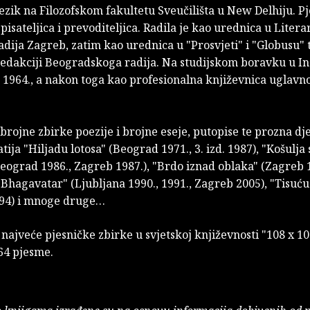
ezik na Filozofskom fakultetu Sveučilišta u New Delhiju. Pj
spisateljica i prevoditeljica. Radila je kao urednica u Litera
adija Zagreb, zatim kao urednica u "Prosvjeti" i "Globusu" 
edakciji Beogradskoga radija. Na studijskom boravku u Indi
 1964., a nakon toga kao profesionalna književnica uglavn
 brojne zbirke poezije i brojne eseje, putopise te prozna dj
tija "Hiljadu lotosa" (Beograd 1971., 3. izd. 1987), "Košulja
eograd 1986., Zagreb 1987.), "Brdo iznad oblaka" (Zagreb 1
 "Bhagavatar" (Ljubljana 1990., 1991., Zagreb 2005), "Tisuću
94) i mnoge druge…
 najveće pjesničke zbirke u svjetskoj književnosti "108 x 10
664 pjesme.