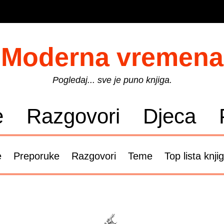
Moderna vremena
Pogledaj... sve je puno knjiga.
e
Razgovori
Djeca
e
Preporuke
Razgovori
Teme
Top lista knji