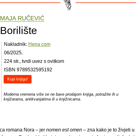
MAJA RUČEVIĆ
Borilište
Nakladnik:
Hena com
06/2025.
224 str., tvrdi uvez s ovitkom
ISBN 9789532595192
Kupi knjigu!
Moderna vremena više se ne bave prodajom knjiga, potražite ih u
knjižarama, antikvarijatima ili u knjižnicama.
ica romana Nora – jer
nomen est omen
– zna kako je to živjeti u 