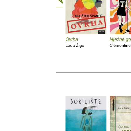
Ovrha
Nježne go
Lada Žigo
Clémentine