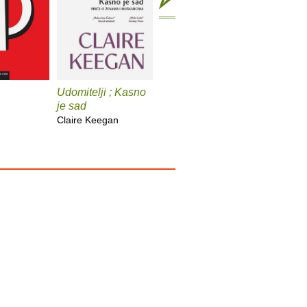
Udomitelji ; Kasno
Čast
Teška v
je sad
Elif Shafak
Pia Prezel
Claire Keegan