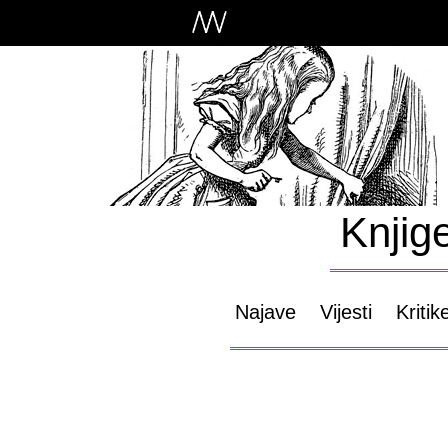
Knjig
Najave
Vijesti
Kritik