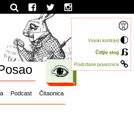
Visoki kontrast
Čitljiv slog
Podcrtane poveznice
Posao
ga
Podcast
Čitaonica