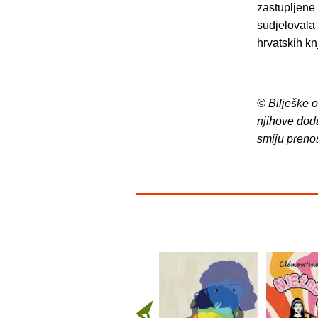
zastupljene 
sudjelovala 
hrvatskih kn
© Bilješke 
njihove dod
smiju preno