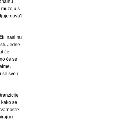
ionalnu
u muzeju s
vljuje nova?
čki nasilnu
sti. Jedne
at će
lno će se
naime,
i se sve i
tranzicije
– kako se
tvarnosti?
irajući