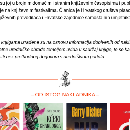
su joj u brojnim domaćim i stranim književnim časopisima i pub
je na književnim festivalima. Članica je Hrvatskog društva pisa
jiževnih prevodilaca i Hrvatske zajednice samostalnih umjetnik
o knjigama izrađene su na osnovu informacija dobivenih od nakl
atne uredničke obrade temeljem uvida u sadržaj knjige, te se ka
siti bez prethodnog dogovora s uredništvom portala.
– OD ISTOG NAKLADNIKA –