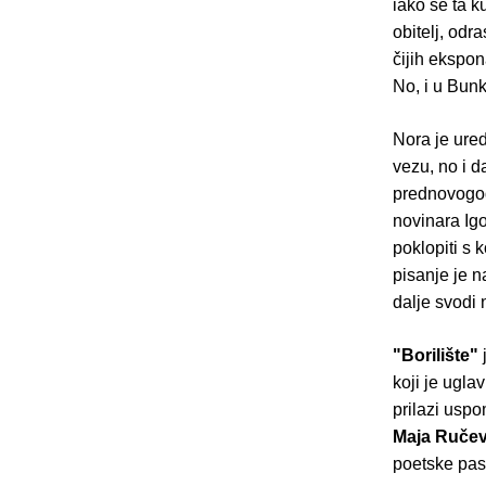
iako se ta 
obitelj, odr
čijih ekspon
No, i u Bunk
Nora je ured
vezu, no i d
prednovogodi
novinara Igo
poklopiti s 
pisanje je n
dalje svodi 
"Borilište"
koji je ugla
prilazi uspo
Maja Ručev
poetske pasa