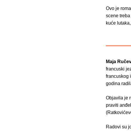
Ovo je roman
scene treba 
kuće lutaka
Maja Ručev
francuski jez
francuskog i
godina radil
Objavila je 
praviti anđe
(Ratkovićeve
Radovi su joj