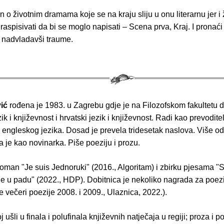
 o životnim dramama koje se na kraju sliju u onu literarnu jer i 
raspisivati da bi se moglo napisati – Scena prva, Kraj. I pronaći 
, nadvladavši traume.
ić
rođena je 1983. u Zagrebu gdje je na Filozofskom fakultetu d
ik i književnost i hrvatski jezik i književnost. Radi kao prevoditel
 engleskog jezika. Dosad je prevela tridesetak naslova. Više o
a je kao novinarka. Piše poeziju i prozu.
roman "Je suis Jednoruki" (2016., Algoritam) i zbirku pjesama "
le u padu" (2022., HDP). Dobitnica je nekoliko nagrada za poez
 večeri poezije 2008. i 2009., Ulaznica, 2022.).
 ušli u finala i polufinala književnih natječaja u regiji; proza i p