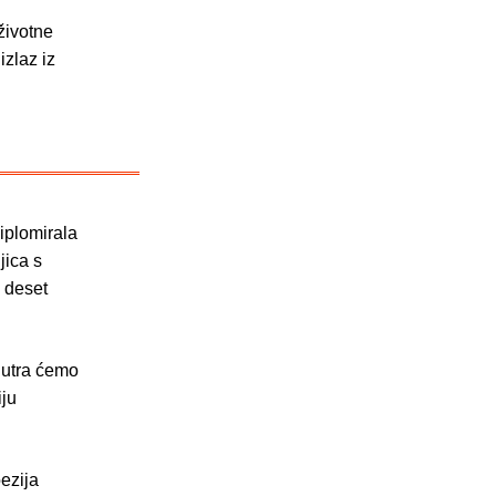
životne
izlaz iz
iplomirala
jica s
d deset
Sutra ćemo
iju
oezija