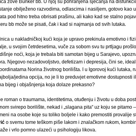
kuća zove Bunker bb. U njoj su pohranjena sjećanja na disfunkc
astanje obilježeno razvodima, odlascima i nasiljem, gotovo kao 
ata pod hitno treba obrisati prašinu, ali kako kad se stalno poja
eru bb može se pisati, čak i kad si najmanja od svih lutaka.
nica u nakladničkoj kući koja je upravo prekinula emotivno i fizi
alje, u svojim četrdesetima, vuče za sobom svu tu prtljagu prošlo
šnje noći, koja je trebala biti samotan bijeg u Sarajevo, upozn
ra. Njegovo nezadovoljstvo, defetizam i depresija, čini se, idea
koordinatama Norina životnog borilišta. I u Igorovoj kući lutaka, 
ajbolja/jedina opcija, no je li to preduvjet emotivne dostupnosti il
na bijeg i objašnjenja koja dolaze prekasno?
je roman o traumama, identitetima, otuđenju i životu u doba post
vnom svirepo borilište, nekad i „slagana pita“ uz koju se pitamo 
meni na osobe koje su toliko boljele i kako premostiti provalije s
ić
o svemu tome teškom piše lakom i znalačkom rukom, kombin
že i vrlo pomno ulazeći u psihologiju likova.