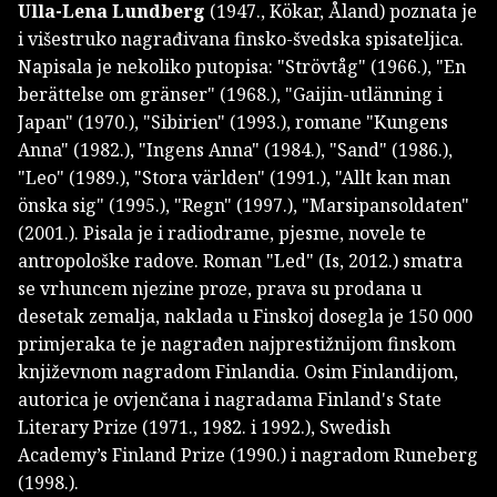
Ulla-Lena Lundberg
(1947., Kökar, Åland) poznata je
i višestruko nagrađivana finsko-švedska spisateljica.
Napisala je nekoliko putopisa: "Strövtåg" (1966.), "En
berättelse om gränser" (1968.), "Gaijin-utlänning i
Japan" (1970.), "Sibirien" (1993.), romane "Kungens
Anna" (1982.), "Ingens Anna" (1984.), "Sand" (1986.),
"Leo" (1989.), "Stora världen" (1991.), "Allt kan man
önska sig" (1995.), "Regn" (1997.), "Marsipansoldaten"
(2001.). Pisala je i radiodrame, pjesme, novele te
antropološke radove. Roman "Led" (Is, 2012.) smatra
se vrhuncem njezine proze, prava su prodana u
desetak zemalja, naklada u Finskoj dosegla je 150 000
primjeraka te je nagrađen najprestižnijom finskom
književnom nagradom Finlandia. Osim Finlandijom,
autorica je ovjenčana i nagradama Finland's State
Literary Prize (1971., 1982. i 1992.), Swedish
Academy’s Finland Prize (1990.) i nagradom Runeberg
(1998.).