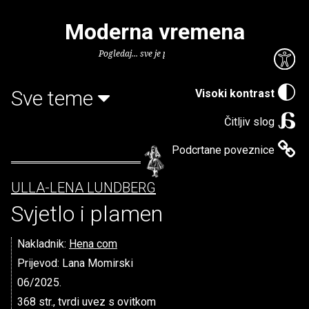
Moderna vremena
Pogledaj... sve je puno knjiga.
Sve teme
Visoki kontrast
Čitljiv slog
Podcrtane poveznice
ULLA-LENA LUNDBERG
Svjetlo i plamen
Nakladnik:
Hena com
Prijevod: Lana Momirski
06/2025.
368 str., tvrdi uvez s ovitkom