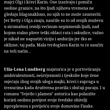
majci Olgi i kćeri Karin. One izazivaju i pomiču
osobne granice, na što ljudi njihova vremena ne
gledaju blagonaklono, no njih to ne može zaustaviti.
Jer Betty i Olga znaju, naučile su to od svojih muževa:
u siromašnoj zemlji većinom nepismenih ljudi, nad
kojom stalno plove teški oblaci rata i oskudice, važno
je nikad ne napustiti viziju i ambiciju jer tko se
oklizne, taj pada. Mala tvrdoglava Karin to će naučiti
na teži način…
Ulla-Lena Lundberg
majstorica je u portretiranju
ambivalentnosti, neizvjesnosti i tjeskobe koje žene
osjećaju zbog svojih uloga majki, kćeri i supruga u
trenucima kada društvena pravila i običaji pucaju. I u
romanu "Svjetlo i plamen" autorica kao polazište
koristi osobnu povijest svoje švedske obitelji
isprepletenu s poviješću svoje domovine Finske.