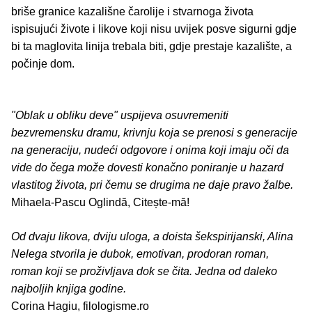
briše granice kazališne čarolije i stvarnoga života
ispisujući živote i likove koji nisu uvijek posve sigurni gdje
bi ta maglovita linija trebala biti, gdje prestaje kazalište, a
počinje dom.
"Oblak u obliku deve" uspijeva osuvremeniti
bezvremensku dramu, krivnju koja se prenosi s generacije
na generaciju, nudeći odgovore i onima koji imaju oči da
vide do čega može dovesti konačno poniranje u hazard
vlastitog života, pri čemu se drugima ne daje pravo žalbe.
Mihaela-Pascu Oglindă, Citește-mă!
Od dvaju likova, dviju uloga, a doista šekspirijanski, Alina
Nelega stvorila je dubok, emotivan, prodoran roman,
roman koji se proživljava dok se čita. Jedna od daleko
najboljih knjiga godine.
Corina Hagiu, filologisme.ro