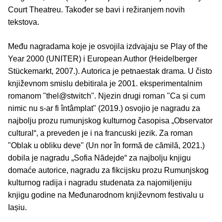
Court Theatreu. Također se bavi i režiranjem novih
tekstova.
Među nagradama koje je osvojila izdvajaju se Play of the
Year 2000 (UNITER) i European Author (Heidelberger
Stückemarkt, 2007.). Autorica je petnaestak drama. U čisto
književnom smislu debitirala je 2001. eksperimentalnim
romanom "thel@stwitch". Njezin drugi roman "Ca și cum
nimic nu s-ar fi întâmplat" (2019.) osvojio je nagradu za
najbolju prozu rumunjskog kulturnog časopisa „Observator
cultural“, a preveden je i na francuski jezik. Za roman
"Oblak u obliku deve" (Un nor în formă de cămilă, 2021.)
dobila je nagradu „Sofia Nădejde“ za najbolju knjigu
domaće autorice, nagradu za fikcijsku prozu Rumunjskog
kulturnog radija i nagradu studenata za najomiljeniju
knjigu godine na Međunarodnom književnom festivalu u
Iașiu.