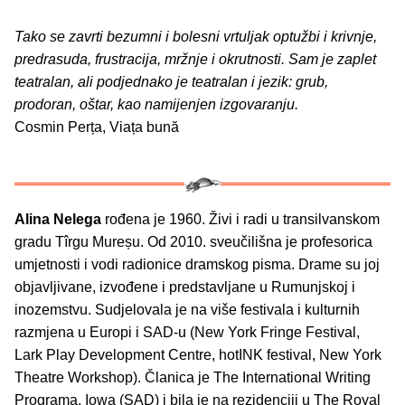
Tako se zavrti bezumni i bolesni vrtuljak optužbi i krivnje,
predrasuda, frustracija, mržnje i okrutnosti. Sam je zaplet
teatralan, ali podjednako je teatralan i jezik: grub,
prodoran, oštar, kao namijenjen izgovaranju.
Cosmin Perța, Viața bună
Alina Nelega
rođena je 1960. Živi i radi u transilvanskom
gradu Tîrgu Mureșu. Od 2010. sveučilišna je profesorica
umjetnosti i vodi radionice dramskog pisma. Drame su joj
objavljivane, izvođene i predstavljane u Rumunjskoj i
inozemstvu. Sudjelovala je na više festivala i kulturnih
razmjena u Europi i SAD-u (New York Fringe Festival,
Lark Play Development Centre, hotINK festival, New York
Theatre Workshop). Članica je The International Writing
Programa, Iowa (SAD) i bila je na rezidenciji u The Royal