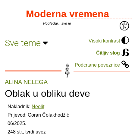
Moderna vremena
Pogledaj... sve je puno knjiga.
Sve teme
Visoki kontrast
Čitljiv slog
Podcrtane poveznice
ALINA NELEGA
Oblak u obliku deve
Nakladnik:
Neolit
Prijevod: Goran Čolakhodžić
06/2025.
248 str., tvrdi uvez