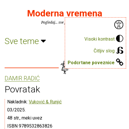
Moderna vremena
Pogledaj... sve je puno knjiga.
Sve teme
Visoki kontrast
Čitljiv slog
Podcrtane poveznice
DAMIR RADIĆ
Povratak
Nakladnik:
Vuković & Runjić
03/2025.
48 str., meki uvez
ISBN 9789532863826