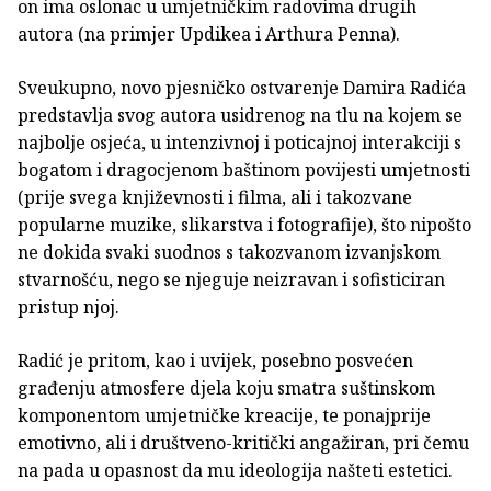
on ima oslonac u umjetničkim radovima drugih
autora (na primjer Updikea i Arthura Penna).
Sveukupno, novo pjesničko ostvarenje Damira Radića
predstavlja svog autora usidrenog na tlu na kojem se
najbolje osjeća, u intenzivnoj i poticajnoj interakciji s
bogatom i dragocjenom baštinom povijesti umjetnosti
(prije svega književnosti i filma, ali i takozvane
popularne muzike, slikarstva i fotografije), što nipošto
ne dokida svaki suodnos s takozvanom izvanjskom
stvarnošću, nego se njeguje neizravan i sofisticiran
pristup njoj.
Radić je pritom, kao i uvijek, posebno posvećen
građenju atmosfere djela koju smatra suštinskom
komponentom umjetničke kreacije, te ponajprije
emotivno, ali i društveno-kritički angažiran, pri čemu
na pada u opasnost da mu ideologija našteti estetici.