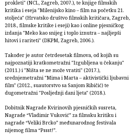
prokleti" (NCL, Zagreb, 2007.), te knjige filmskih
kritika i eseja "Milenijsko kino – film na početku 21.
stoljeća" (Hrvatsko društvo filmskih kritičara, Zagreb,
2018., filmske kritike i eseji) kao i online pjesničkog
izdanja "Meko kao snijeg i toplo iznutra – najljepši
hitovi i rariteti" (DKPM, Zagreb, 2006.).
Također je autor četrdesetak filmova, od kojih su
najpoznatiji kratkometražni "Izgubljena u čekanju"
(2011.) i "Ništa se ne može vratiti" (2017.),
srednjemetražni "Mima i Marta – aktivistički ljubavni
film" (2012., suautorstvo sa Sanjom Ribičić) te
dugometražni "Posljednji dani ljeta" (2018.).
Dobitnik Nagrade Kvirinovih pjesničkih susreta,
Nagrade “Vladimir Vuković” za filmsku kritiku i
nagrade “Veliki Brcko” međunarodnog festivala
nijemog filma “Pssst!”.