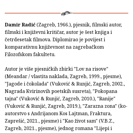
Damir Radić
(Zagreb, 1966.), pjesnik, filmski autor,
filmski i književni kritičar, autor je šest knjiga i
četrdesetak filmova. Diplomirao je povijest i
komparativnu književnost na zagrebačkom
Filozofskom fakultetu.
Autor je više pjesničkih zbirki "Lov na risove"
(Meandar / vlastita naklada, Zagreb, 1999., pjesme),
"Jagode i čokolada" (Vuković & Runjić, Zagreb, 2002.,
Nagrada Kvirinovih poetskih susreta), "Pokopana
tajna" (Vuković & Runjić, Zagreb, 2010.), "Ranije"
(Vuković & Runjić, Zagreb, 2019.), "Zarazna zona" (ko-
autorstvo s Andrijanom Kos Lajtman, Fraktura,
Zaprešić, 2021., pjesme) i "Kao život sam" (V.B.Z.,
Zagreb, 2021., pjesme), jednog romana "Lijepi i