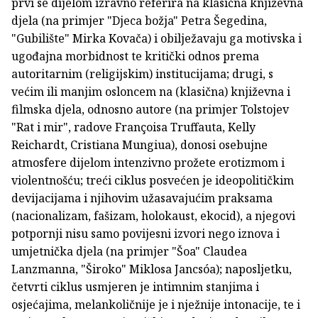
prvi se dijelom izravno referira na klasična književna
djela (na primjer "Djeca božja" Petra Šegedina,
"Gubilište" Mirka Kovača) i obilježavaju ga motivska i
ugođajna morbidnost te kritički odnos prema
autoritarnim (religijskim) institucijama; drugi, s
većim ili manjim osloncem na (klasična) književna i
filmska djela, odnosno autore (na primjer Tolstojev
"Rat i mir", radove Françoisa Truffauta, Kelly
Reichardt, Cristiana Mungiua), donosi osebujne
atmosfere dijelom intenzivno prožete erotizmom i
violentnošću; treći ciklus posvećen je ideopolitičkim
devijacijama i njihovim užasavajućim praksama
(nacionalizam, fašizam, holokaust, ekocid), a njegovi
potpornji nisu samo povijesni izvori nego iznova i
umjetnička djela (na primjer "Šoa" Claudea
Lanzmanna, "Široko" Miklosa Jancsóa); naposljetku,
četvrti ciklus usmjeren je intimnim stanjima i
osjećajima, melankoličnije je i nježnije intonacije, te i