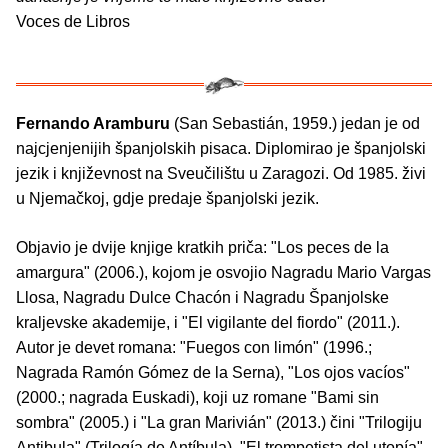
Voces de Libros
Fernando Aramburu
(San Sebastián, 1959.) jedan je od
najcjenjenijih španjolskih pisaca. Diplomirao je španjolski
jezik i književnost na Sveučilištu u Zaragozi. Od 1985. živi
u Njemačkoj, gdje predaje španjolski jezik.
Objavio je dvije knjige kratkih priča: "Los peces de la
amargura" (2006.), kojom je osvojio Nagradu Mario Vargas
Llosa, Nagradu Dulce Chacón i Nagradu Španjolske
kraljevske akademije, i "El vigilante del fiordo" (2011.).
Autor je devet romana: "Fuegos con limón" (1996.;
Nagrada Ramón Gómez de la Serna), "Los ojos vacíos"
(2000.; nagrada Euskadi), koji uz romane "Bami sin
sombra" (2005.) i "La gran Marivián" (2013.) čini "Trilogiju
Antibula" (Trilogía de Antíbula). "El trompetista del utopía"