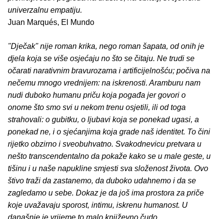
univerzalnu empatiju.
Juan Marqués, El Mundo
"Dječak" nije roman krika, nego roman šapata, od onih je
djela koja se više osjećaju no što se čitaju. Ne trudi se
očarati narativnim bravurozama i artificijelnošću; počiva na
nečemu mnogo vrednijem: na iskrenosti. Aramburu nam
nudi duboko humanu priču koja pogađa jer govori o
onome što smo svi u nekom trenu osjetili, ili od toga
strahovali: o gubitku, o ljubavi koja se ponekad ugasi, a
ponekad ne, i o sjećanjima koja grade naš identitet. To čini
rijetko obzirno i sveobuhvatno. Svakodnevicu pretvara u
nešto transcendentalno da pokaže kako se u male geste, u
tišinu i u naše napukline smjesti sva složenost života. Ovo
štivo traži da zastanemo, da duboko udahnemo i da se
zagledamo u sebe. Dokaz je da još ima prostora za priče
koje uvažavaju sporost, intimu, iskrenu humanost. U
današnje je vrijeme to malo književno čudo.