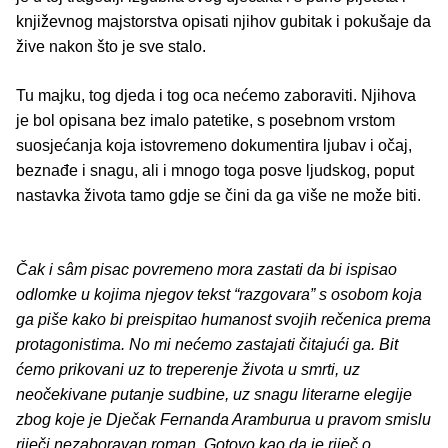
književnog majstorstva opisati njihov gubitak i pokušaje da
žive nakon što je sve stalo.
Tu majku, tog djeda i tog oca nećemo zaboraviti. Njihova
je bol opisana bez imalo patetike, s posebnom vrstom
suosjećanja koja istovremeno dokumentira ljubav i očaj,
beznađe i snagu, ali i mnogo toga posve ljudskog, poput
nastavka života tamo gdje se čini da ga više ne može biti.
Čak i sâm pisac povremeno mora zastati da bi ispisao
odlomke u kojima njegov tekst “razgovara” s osobom koja
ga piše kako bi preispitao humanost svojih rečenica prema
protagonistima. No mi nećemo zastajati čitajući ga. Bit
ćemo prikovani uz to treperenje života u smrti, uz
neočekivane putanje sudbine, uz snagu literarne elegije
zbog koje je Dječak Fernanda Aramburua u pravom smislu
riječi nezaboravan roman. Gotovo kao da je riječ o