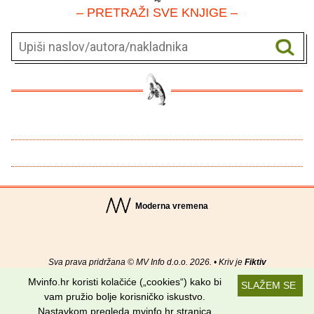
– PRETRAŽI SVE KNJIGE –
Moderna vremena
Sva prava pridržana © MV Info d.o.o. 2026. • Kriv je
Fiktiv
Mvinfo.hr koristi kolačiće („cookies“) kako bi
SLAŽEM SE
O nama
•
Pomoć
•
Uvjeti korištenja
•
RSS kanali
vam pružio bolje korisničko iskustvo.
Nastavkom pregleda mvinfo.hr stranica