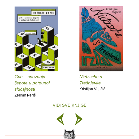
Gvb – spoznaja
Nietzsche s
ljepote u potpunoj
Trešnjevke
slučajnosti
Kristijan Vujičić
Želimir Periš
VIDI SVE KNJIGE