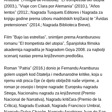
(2003.), "Viaje con Clara por Alemania" (2010.), "Años
lentos" (2012.; Nagrada Tusquets Editores i Nagrada za
knjigu godine prema izboru madridskih knjižara) te "Ávidas
pretensiones" (2014.; Nagrada Biblioteca Breve).
Film "Bajo las estrellas", snimljen prema Aramburuovu
romanu "El trompetista del utopia", Španjolska filmska
akademija nagradila je Nagradom Goya 2008. za najbolji
scenarij nastao prema književnom predlošku.
Roman "Patria" (2016.) donio je Fernandu Aramburuu
golem uspjeh kod čitatelja i međunarodne kritike, koja u
njemu vidi pisca čije će djelo obilježiti naše vrijeme, a
roman je osvojio i brojne nagrade: Europsku nagradu
Strega, Nacionalnu nagradu za književnost (Premio
Nacional de Narrativa), Nagradu kritičara (Premio de la
Crítica), Nagradu Euskadi, Nagradu Francisco Umbral,
Nagradu Dulce Chacón, Nagradu Arcebispo Juan de San