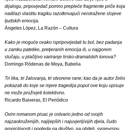
dijalogu, pripovjedač pomno prepleće fragmente priče koja
nadilazi vlastitu tragiku razotkrivajući neistražene slojeve
ljudskih emocija.
Ángeles López, La Razón – Cultura
Kako je moguće ovako ispripovijedati tu bol, bez padanja
u zamku patetike, pretjeranih emocija ili, u najgorem
slučaju, u plačljivo variranje lirsko-dramatskih tonova?
Domingo Ródenas de Moya, Babelia
Tri lika, tri žalovanja, tri otvorene rane; kao da je autor želio
pokazati do koje se mjere tragedija poput ove koju opisuje
ne može proživjeti kolektivno.
Ricardo Baixeras, El Periódico
Ovim romanom pisac je ostvario jedno od svojih
najzaokruženijih, najljepših i najuvjerljivijih djela, čudo
pronicljivosti i pogleda na društvo, na obitelj, svojevrsnu