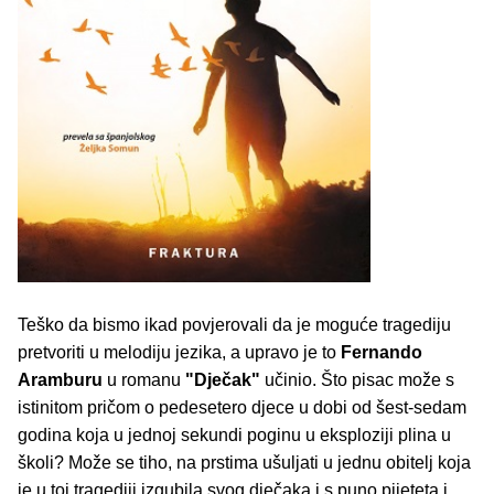
Teško da bismo ikad povjerovali da je moguće tragediju
pretvoriti u melodiju jezika, a upravo je to
Fernando
Aramburu
u romanu
"Dječak"
učinio. Što pisac može s
istinitom pričom o pedesetero djece u dobi od šest-sedam
godina koja u jednoj sekundi poginu u eksploziji plina u
školi? Može se tiho, na prstima ušuljati u jednu obitelj koja
je u toj tragediji izgubila svog dječaka i s puno pijeteta i