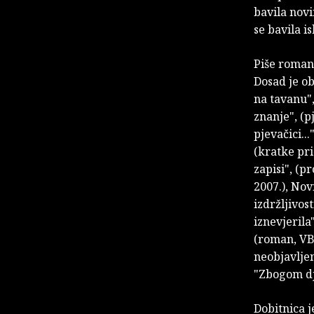
bavila novi
se bavila 
Piše romane
Dosad je ob
na tavanu",
znanje", (p
pjevačici...
(kratke pri
zapisi", (p
2007.), Nov
izdržljivos
iznevjerila"
(roman, VBZ
neobjavljen
"Zbogom dj
Dobitnica j