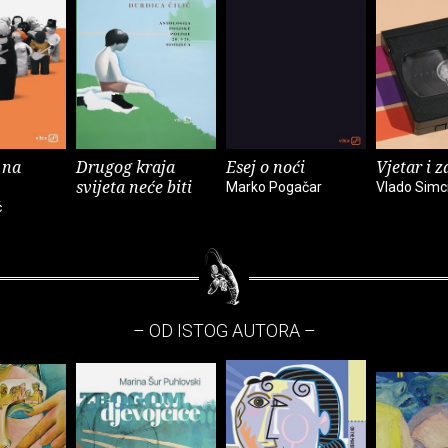
 na
Drugog kraja
Esej o noći
Vjetar i z
svijeta neće biti
Marko Pogačar
Vlado Simc
ć
– OD ISTOG AUTORA –