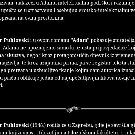
nzivan; nalazeći u Adamu intelektualnu podršku i razumije
j upušta se u strastvenu i osebujnu erotsko-intelektualnu v
 opisana na ovim prostorima.
r Puhlovski
i u ovom romanu
"Adam"
pokazuje spisatelj
t. Adama ne upoznajemo samo kroz usta pripovjedačice koj
na iskustva, nego i kroz protagonističin dnevnik iz vremen
 najživlja, te kroz uzajamna pisma, pa se registar teksta sta
 ga pretvara u uzbudljivo tkanje kojim nam autorica iznosi
priču i oblikuje jedan od najupečatljivijih likova novije 
i.
r Puhlovski
(1948.) rodila se u Zagrebu, gdje je završila g
u književnost i filozofiju na Filozofskom fakultetu. U mlad