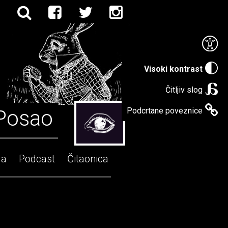
Visoki kontrast
Čitljiv slog
Posao
Podcrtane poveznice
ga
Podcast
Čitaonica