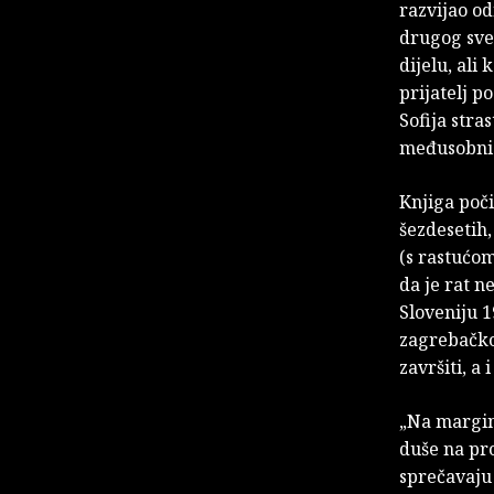
razvijao o
drugog sves
dijelu, ali
prijatelj p
Sofija stra
međusobni
Knjiga poč
šezdesetih,
(s rastućo
da je rat 
Sloveniju 1
zagrebačkog
završiti, a
„Na margina
duše na pro
sprečavaju 