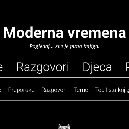
Moderna vremena
Pogledaj... sve je puno knjiga.
e
Razgovori
Djeca
e
Preporuke
Razgovori
Teme
Top lista knji