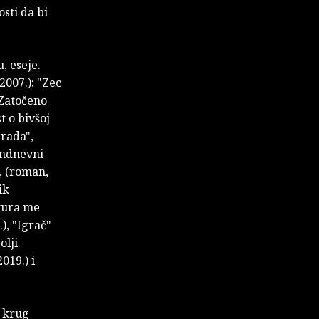
sti da bi
, eseje.
2007.); "Zec
 "Zatočeno
t o bivšoj
Orada",
vandnevni
", (roman,
ik
ltura me
.), "Igrač"
olji
019.) i
i krug