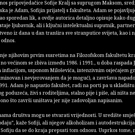
dnos pripovjedačice Sofije Kralj sa suprugom Maksom, sred
ka je Adam, Sofijin prijatelj s fakulteta. Adam se pojavlju
 kao sporedan lik, a ovdje autorica detaljno opisuje kako du
ostaje ljubavnik, ali i ključni intelektualni suputnik, partne
stveno iz dana u dan tranšira sve stranputice svijeta, kao i 
 odnos.
inje njihovim prvim susretima na Filozofskom fakultetu k
 no većinom se zbiva između 1986. i 1991., u doba raspada 
m inflacijom, usponom Miloševića, intenzivnim osjećajem g
neminovan i nevjerovanjem da je moguć), a završava napa
991. Adam je napustio fakultet, radi na porti pa u skladišt
 poduzeća, živi s roditeljima, stalno pije i piše, ali ništa 
 i ono što završi uništava jer nije zadovoljan napisanim.
ma društva mogu se stvarati vrijednosti. U središte smješ
daju”, kaže Sofiji, ali njegov alkoholizam i autodestrukcija
Sofiju da se do kraja prepusti tom odnosu. Usprkos tome, n