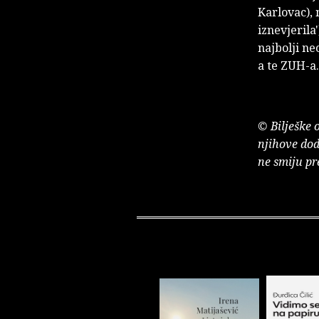
Karlovac), 
iznevjerila
najbolji ne
a te ZUH-a.
© Bilješke 
njihove dod
ne smiju pr