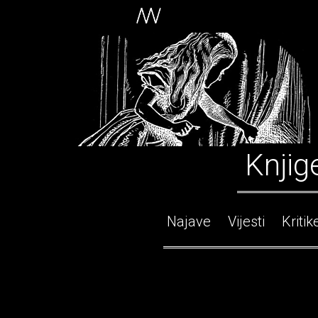
Knjig
Najave
Vijesti
Kritik