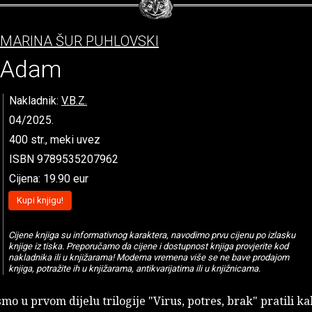
MARINA ŠUR PUHLOVSKI
Adam
Nakladnik:
V.B.Z.
04/2025.
400 str., meki uvez
ISBN 9789535207962
Cijena: 19.90 eur
Kupi knjigu!
Cijene knjiga su informativnog karaktera, navodimo prvu cijenu po izlasku
knjige iz tiska. Preporučamo da cijene i dostupnost knjiga provjerite kod
nakladnika ili u knjižarama! Moderna vremena više se ne bave prodajom
knjiga, potražite ih u knjižarama, antikvarijatima ili u knjižnicama.
mo u prvom dijelu trilogije "Virus, potres, brak" pratili ka