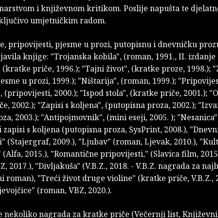
narstvom i književnom kritikom. Poslije napušta te djelatno
isključivo umjetničkim radom.
, pripovijesti, pjesme u prozi, putopisnu i dnevničku prozu
javila knjige: "Trojanska kobila", (roman, 1991., II. izdanje 
 (kratke priče, 1996.); "Tajni život", (kratke proze, 1998.);
jesme u prozi, 1999.); "Ništarija", (roman, 1999.); "Pripovijes
", (pripovijesti, 2000.); "Ispod stola", (kratke priče, 2001.); "
če, 2002.); "Zapisi s koljena", (putopisna proza, 2002.); "Iz
roza, 2003.); "Antipojmovnik", (mini eseji, 2005. ); "Nesanica
i zapisi s koljena (putopisna proza, SysPrint, 2008.), "Dnevn
ti" (Stajergraf, 2009.), "Ljubav" (roman, Ljevak, 2010.), "Ku
 (Alfa, 2015.), "Romantične pripovijesti," (Slavica film, 2015
, 2017.), "Divljakuša" (V.B.Z., 2018. - V.B.Z. nagrada za najb
i roman), "Treći život druge violine" (kratke priče, V.B.Z., 2
evojčice" (roman, VBZ, 2020.).
e nekoliko nagrada za kratke priče (Večernji list, Književn