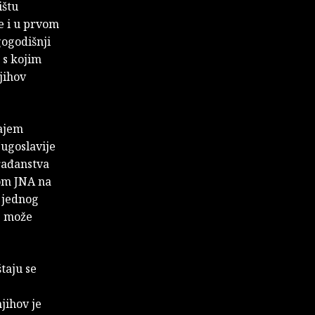
ištu
je i u prvom
gogodišnji
r s kojim
njihov
rajem
Jugoslavije
rađanstva
dom JNA na
u jednog
ne može
taju se
jihov je