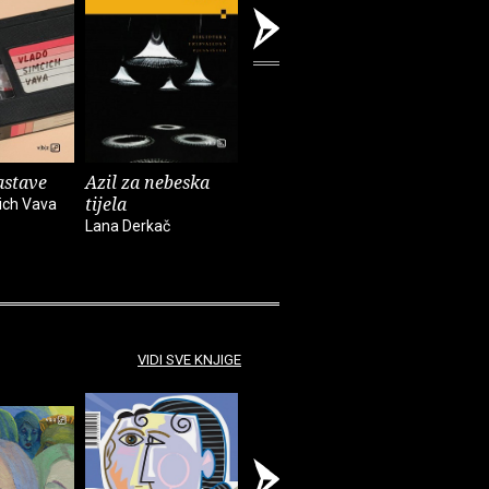
astave
Azil za nebeska
Chinook
Spiderm
tijela
ich Vava
Bekim Sejranović
Zoran Feri
Lana Derkač
VIDI SVE KNJIGE