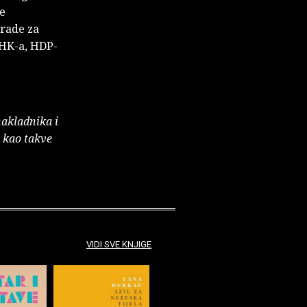
me
grade za
 DHK-a, HDP-
nakladnika i
e kao takve
VIDI SVE KNJIGE