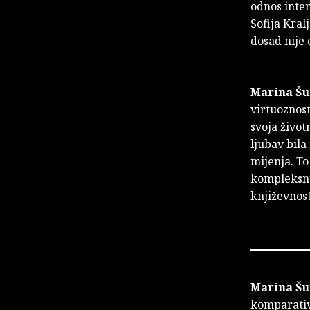
odnos inte
Sofija Kral
dosad nije
Marina Šu
virtuoznos
svoja život
ljubav bila
mijenja. To
kompleksnu 
književnost
Marina Šu
komparativn