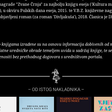
nagrade "Zvane Črnja" za najbolju knjigu eseja ('Kultura 
'), u okviru Pulskih dana eseja, 2015. te V.B.Z. književne na
objavljeni roman (za roman 'Divljakuša'), 2018. Članica je
o knjigama izrađene su na osnovu informacija dobivenih od 
atne uredničke obrade temeljem uvida u sadržaj knjige, te s
enositi bez prethodnog dogovora s uredništvom portala.
– OD ISTOG NAKLADNIKA –