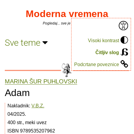
Moderna vremena
Pogledaj... sve je puno knjiga.
Sve teme
Visoki kontrast
Čitljiv slog
Podcrtane poveznice
MARINA ŠUR PUHLOVSKI
Adam
Nakladnik:
V.B.Z.
04/2025.
400 str., meki uvez
ISBN 9789535207962