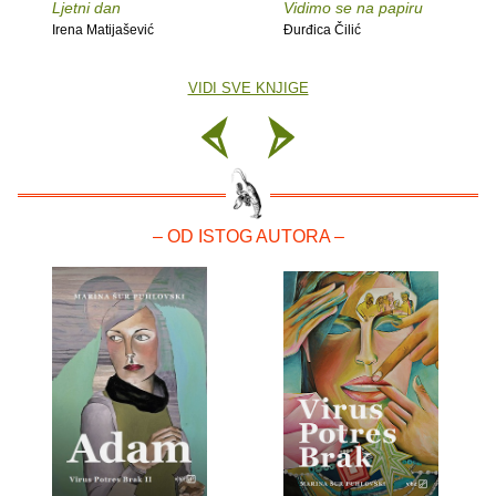
Ljetni dan
Vidimo se na papiru
Irena Matijašević
Đurđica Čilić
VIDI SVE KNJIGE
– OD ISTOG AUTORA –