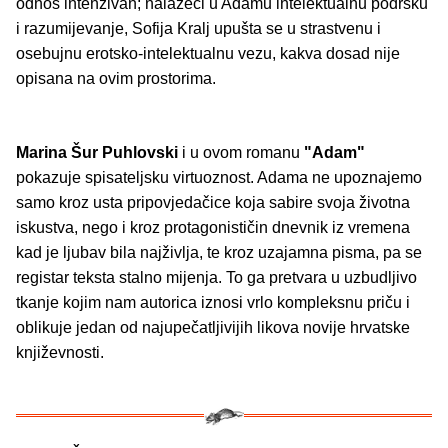
odnos intenzivan; nalazeći u Adamu intelektualnu podršku
i razumijevanje, Sofija Kralj upušta se u strastvenu i
osebujnu erotsko-intelektualnu vezu, kakva dosad nije
opisana na ovim prostorima.
Marina Šur Puhlovski
i u ovom romanu
"Adam"
pokazuje spisateljsku virtuoznost. Adama ne upoznajemo
samo kroz usta pripovjedačice koja sabire svoja životna
iskustva, nego i kroz protagonističin dnevnik iz vremena
kad je ljubav bila najživlja, te kroz uzajamna pisma, pa se
registar teksta stalno mijenja. To ga pretvara u uzbudljivo
tkanje kojim nam autorica iznosi vrlo kompleksnu priču i
oblikuje jedan od najupečatljivijih likova novije hrvatske
književnosti.