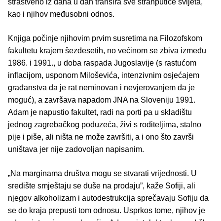
strastveno iz dana u dan tranšira sve stranputice svijeta,
kao i njihov međusobni odnos.
Knjiga počinje njihovim prvim susretima na Filozofskom
fakultetu krajem šezdesetih, no većinom se zbiva između
1986. i 1991., u doba raspada Jugoslavije (s rastućom
inflacijom, usponom Miloševića, intenzivnim osjećajem
građanstva da je rat neminovan i nevjerovanjem da je
moguć), a završava napadom JNA na Sloveniju 1991.
Adam je napustio fakultet, radi na porti pa u skladištu
jednog zagrebačkog poduzeća, živi s roditeljima, stalno
pije i piše, ali ništa ne može završiti, a i ono što završi
uništava jer nije zadovoljan napisanim.
„Na marginama društva mogu se stvarati vrijednosti. U
središte smještaju se duše na prodaju”, kaže Sofiji, ali
njegov alkoholizam i autodestrukcija sprečavaju Sofiju da
se do kraja prepusti tom odnosu. Usprkos tome, njihov je