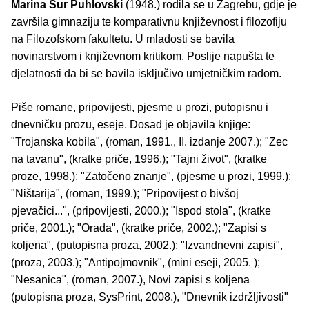
Marina Šur Puhlovski
(1948.) rodila se u Zagrebu, gdje je
završila gimnaziju te komparativnu književnost i filozofiju
na Filozofskom fakultetu. U mladosti se bavila
novinarstvom i književnom kritikom. Poslije napušta te
djelatnosti da bi se bavila isključivo umjetničkim radom.
Piše romane, pripovijesti, pjesme u prozi, putopisnu i
dnevničku prozu, eseje. Dosad je objavila knjige:
"Trojanska kobila", (roman, 1991., II. izdanje 2007.); "Zec
na tavanu", (kratke priče, 1996.); "Tajni život", (kratke
proze, 1998.); "Zatočeno znanje", (pjesme u prozi, 1999.);
"Ništarija", (roman, 1999.); "Pripovijest o bivšoj
pjevačici...", (pripovijesti, 2000.); "Ispod stola", (kratke
priče, 2001.); "Orada", (kratke priče, 2002.); "Zapisi s
koljena", (putopisna proza, 2002.); "Izvandnevni zapisi",
(proza, 2003.); "Antipojmovnik", (mini eseji, 2005. );
"Nesanica", (roman, 2007.), Novi zapisi s koljena
(putopisna proza, SysPrint, 2008.), "Dnevnik izdržljivosti"