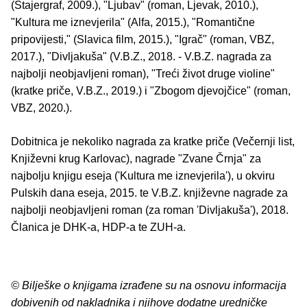
(Stajergraf, 2009.), "Ljubav" (roman, Ljevak, 2010.),
"Kultura me iznevjerila" (Alfa, 2015.), "Romantične
pripovijesti," (Slavica film, 2015.), "Igrač" (roman, VBZ,
2017.), "Divljakuša" (V.B.Z., 2018. - V.B.Z. nagrada za
najbolji neobjavljeni roman), "Treći život druge violine"
(kratke priče, V.B.Z., 2019.) i "Zbogom djevojčice" (roman,
VBZ, 2020.).
Dobitnica je nekoliko nagrada za kratke priče (Večernji list,
Književni krug Karlovac), nagrade "Zvane Črnja" za
najbolju knjigu eseja ('Kultura me iznevjerila'), u okviru
Pulskih dana eseja, 2015. te V.B.Z. književne nagrade za
najbolji neobjavljeni roman (za roman 'Divljakuša'), 2018.
Članica je DHK-a, HDP-a te ZUH-a.
© Bilješke o knjigama izrađene su na osnovu informacija
dobivenih od nakladnika i njihove dodatne uredničke