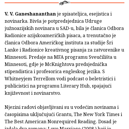
V. V. Ganeshananthan
je spisateljica, esejistica i
novinarka. Bivša je potpredsjednica Udruge
južnoazijskih novinara u SAD-u, bila je članica Odbora
Radionice azijskoameričkih pisaca, a trenutačno je
članica Odbora Američkog instituta za studije Šri
Lanke i Radionice kreativnog pisanja za zatvorenike u
Minnesoti. Predaje na MFA programu Sveučilišta u
Minnesoti, gdje je McKnightova predsjednička
stipendistica i profesorica engleskog jezika. S
Whitneyjem Terrellom vodi podcast o beletristici i
publicistici na programu Literary Hub, spajajući
književnost i novinarstvo.
Njezini radovi objavljivani su u vodećim novinama i
časopisima uključujući Grantu, The New York Times i
The Best American Nonrequired Reading. Dosad je
izdala dva romana: Love Marriage (2008.) koji je