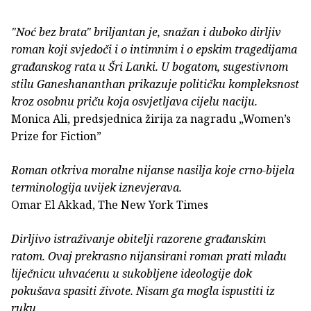
"Noć bez brata" briljantan je, snažan i duboko dirljiv
roman koji svjedoči i o intimnim i o epskim tragedijama
građanskog rata u Šri Lanki. U bogatom, sugestivnom
stilu Ganeshananthan prikazuje političku kompleksnost
kroz osobnu priču koja osvjetljava cijelu naciju.
Monica Ali, predsjednica žirija za nagradu „Women’s
Prize for Fiction”
Roman otkriva moralne nijanse nasilja koje crno-bijela
terminologija uvijek iznevjerava.
Omar El Akkad, The New York Times
Dirljivo istraživanje obitelji razorene građanskim
ratom. Ovaj prekrasno nijansirani roman prati mladu
liječnicu uhvaćenu u sukobljene ideologije dok
pokušava spasiti živote. Nisam ga mogla ispustiti iz
ruku.