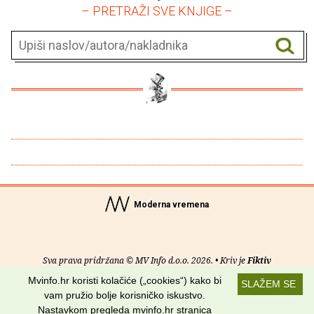
– PRETRAŽI SVE KNJIGE –
Moderna vremena
Sva prava pridržana © MV Info d.o.o. 2026. • Kriv je
Fiktiv
Mvinfo.hr koristi kolačiće („cookies“) kako bi
SLAŽEM SE
O nama
•
Pomoć
•
Uvjeti korištenja
•
RSS kanali
vam pružio bolje korisničko iskustvo.
Nastavkom pregleda mvinfo.hr stranica