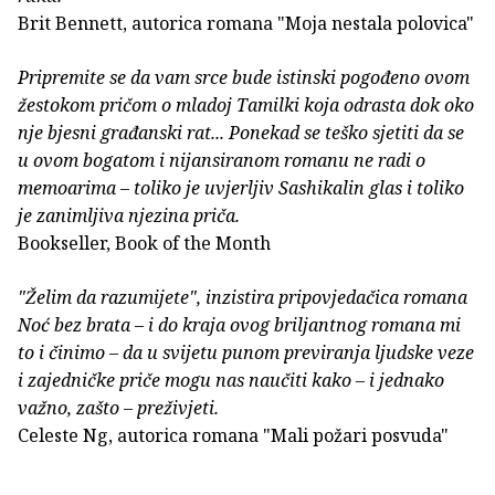
Brit Bennett, autorica romana "Moja nestala polovica"
Pripremite se da vam srce bude istinski pogođeno ovom
žestokom pričom o mladoj Tamilki koja odrasta dok oko
nje bjesni građanski rat... Ponekad se teško sjetiti da se
u ovom bogatom i nijansiranom romanu ne radi o
memoarima – toliko je uvjerljiv Sashikalin glas i toliko
je zanimljiva njezina priča.
Bookseller, Book of the Month
"Želim da razumijete", inzistira pripovjedačica romana
Noć bez brata – i do kraja ovog briljantnog romana mi
to i činimo – da u svijetu punom previranja ljudske veze
i zajedničke priče mogu nas naučiti kako – i jednako
važno, zašto – preživjeti.
Celeste Ng, autorica romana "Mali požari posvuda"