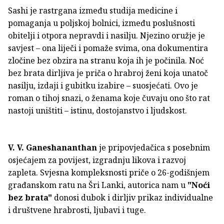
Sashi je rastrgana između studija medicine i
pomaganja u poljskoj bolnici, između poslušnosti
obitelji i otpora nepravdi i nasilju. Njezino oružje je
savjest – ona liječi i pomaže svima, ona dokumentira
zločine bez obzira na stranu koja ih je počinila. Noć
bez brata dirljiva je priča o hrabroj ženi koja unatoč
nasilju, izdaji i gubitku izabire – suosjećati. Ovo je
roman o tihoj snazi, o ženama koje čuvaju ono što rat
nastoji uništiti – istinu, dostojanstvo i ljudskost.
V. V. Ganeshananthan
je pripovjedačica s posebnim
osjećajem za povijest, izgradnju likova i razvoj
zapleta. Svjesna kompleksnosti priče o 26-godišnjem
građanskom ratu na Šri Lanki, autorica nam u
"Noći
bez brata"
donosi dubok i dirljiv prikaz individualne
i društvene hrabrosti, ljubavi i tuge.