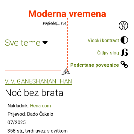
Moderna vremena
Pogledaj... sve je puno knjiga.
Sve teme
Visoki kontrast
Čitljiv slog
Podcrtane poveznice
V. V. GANESHANANTHAN
Noć bez brata
Nakladnik:
Hena com
Prijevod: Dado Čakalo
07/2025.
358 str., tvrdi uvez s ovitkom