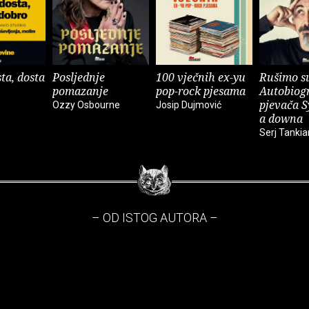
ta, dosta
Posljednje
100 vječnih ex-yu
Rušimo su
pomazanje
pop-rock pjesama
Autobiogr
pjevača S
e
Ozzy Osbourne
Josip Dujmović
a downa
Serj Tankia
– OD ISTOG AUTORA –