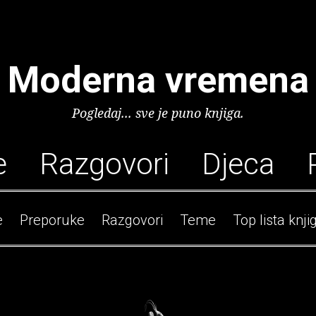
Moderna vremena
Pogledaj... sve je puno knjiga.
e
Razgovori
Djeca
e
Preporuke
Razgovori
Teme
Top lista knji