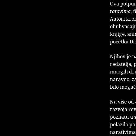
Ova potpun
ratovima
, 
Autori kron
obuhvaćajuć
knjige, ani
početka Di
Njihov je 
redatelja, 
mnogih dru
naravno, za
bilo moguć
Na više od 
razvoja rev
poznatu u s
polazilo po
narativima