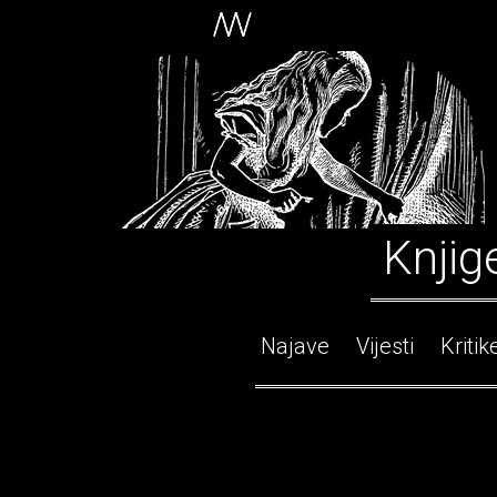
Knjig
Najave
Vijesti
Kritik