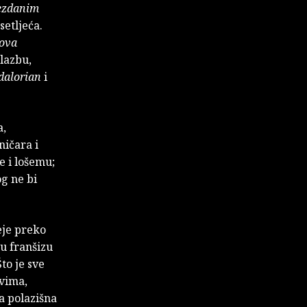
ezdanim
etljeća.
tova
glazbu,
alorian
i
a,
ničara i
 i lošemu;
og ne bi
eje preko
u franšizu
to je sve
ovima,
a polazišna