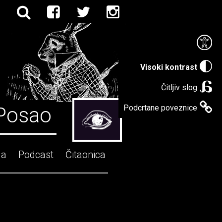
Visoki kontrast
Čitljiv slog
Posao
Podcrtane poveznice
ga
Podcast
Čitaonica