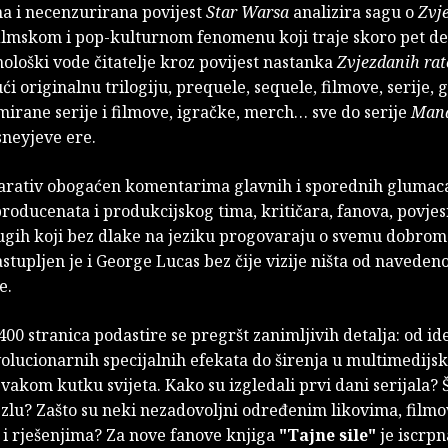
a i necenzurirana povijest
Star Warsa
analizira sagu o
Zvj
filmskom i pop-kulturnom fenomenu koji traje skoro pet des
ološki vode čitatelje kroz povijest nastanka
Zvjezdanih ra
i originalnu trilogiju, prequele, sequele, filmove, serije, 
mirane serije i filmove, igračke, merch… sve do serije
Mand
sneyjeve ere.
narativ obogaćen komentarima glavnih i sporednih glumac
producenata i produkcijskog tima, kritičara, fanova, povjes
gih koji bez dlake na jeziku progovaraju o svemu dobrome
stupljen je i George Lucas bez čije vizije ništa od naveden
e.
400 stranica podastire se pregršt zanimljivih detalja: od id
olucionarnih specijalnih efekata do širenja u multimedijsk
vakom kutku svijeta. Kako su izgledali prvi dani serijala? Š
 zlu? Zašto su neki nezadovoljni određenim likovima, film
 i rješenjima? Za nove fanove knjiga
"Tajne sile"
je iscrpn