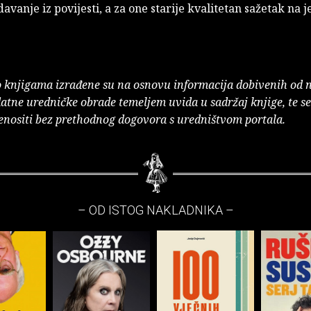
davanje iz povijesti, a za one starije kvalitetan sažetak na
o knjigama izrađene su na osnovu informacija dobivenih od 
atne uredničke obrade temeljem uvida u sadržaj knjige, te s
enositi bez prethodnog dogovora s uredništvom portala.
– OD ISTOG NAKLADNIKA –