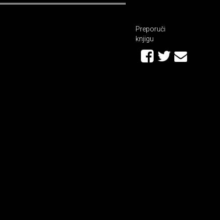
Preporuči
knjigu