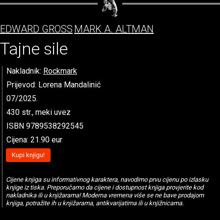
EDWARD GROSS
MARK A. ALTMAN
Tajne sile
Nakladnik:
Rockmark
Prijevod: Lorena Mandalinić
07/2025.
430 str., meki uvez
ISBN 9789538292545
Cijena: 21.90 eur
Kupi knjigu!
Cijene knjiga su informativnog karaktera, navodimo prvu cijenu po izlasku
knjige iz tiska. Preporučamo da cijene i dostupnost knjiga provjerite kod
nakladnika ili u knjižarama! Moderna vremena više se ne bave prodajom
knjiga, potražite ih u knjižarama, antikvarijatima ili u knjižnicama.