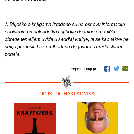
© Bilješke o knjigama izrađene su na osnovu informacija
dobivenih od nakladnika i njihove dodatne uredničke
obrade temeljem uvida u sadržaj knjige, te se kao takve ne
smiju prenositi bez prethodnog dogovora s uredništvom
portala.
Preporuči knjigu
– OD ISTOG NAKLADNIKA –