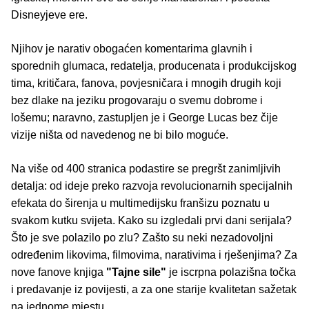
Disneyjeve ere.
Njihov je narativ obogaćen komentarima glavnih i
sporednih glumaca, redatelja, producenata i produkcijskog
tima, kritičara, fanova, povjesničara i mnogih drugih koji
bez dlake na jeziku progovaraju o svemu dobrome i
lošemu; naravno, zastupljen je i George Lucas bez čije
vizije ništa od navedenog ne bi bilo moguće.
Na više od 400 stranica podastire se pregršt zanimljivih
detalja: od ideje preko razvoja revolucionarnih specijalnih
efekata do širenja u multimedijsku franšizu poznatu u
svakom kutku svijeta. Kako su izgledali prvi dani serijala?
Što je sve polazilo po zlu? Zašto su neki nezadovoljni
određenim likovima, filmovima, narativima i rješenjima? Za
nove fanove knjiga
"Tajne sile"
je iscrpna polazišna točka
i predavanje iz povijesti, a za one starije kvalitetan sažetak
na jednome mjestu.