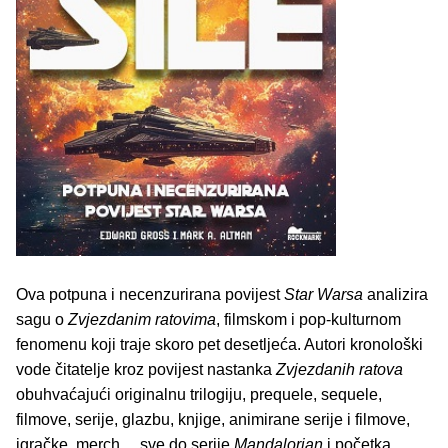
Ova potpuna i necenzurirana povijest
Star Warsa
analizira
sagu o
Zvjezdanim ratovima
, filmskom i pop-kulturnom
fenomenu koji traje skoro pet desetljeća. Autori kronološki
vode čitatelje kroz povijest nastanka
Zvjezdanih ratova
obuhvaćajući originalnu trilogiju, prequele, sequele,
filmove, serije, glazbu, knjige, animirane serije i filmove,
igračke, merch… sve do serije
Mandalorian
i početka