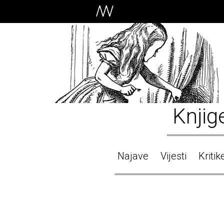
Knjig
Najave
Vijesti
Kritik