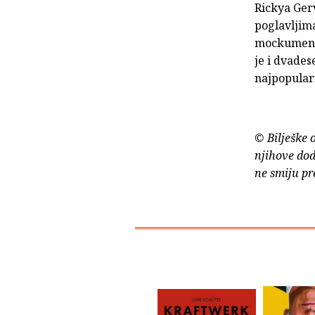
Rickya Gerv
poglavljim
mockumenta
je i dvade
najpopularn
© Bilješke 
njihove dod
ne smiju pr