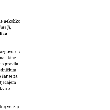
le nekoliko
jatelji
,
ice –
razgovore s
ima ekipe
o pravila
jedničkim
e šanse za
utjecajem
okvire
koj verziji