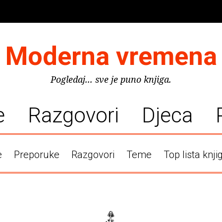
Moderna vremena
Pogledaj... sve je puno knjiga.
e
Razgovori
Djeca
e
Preporuke
Razgovori
Teme
Top lista knji