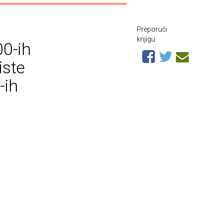
Preporuči
knjigu
00-ih
iste
-ih