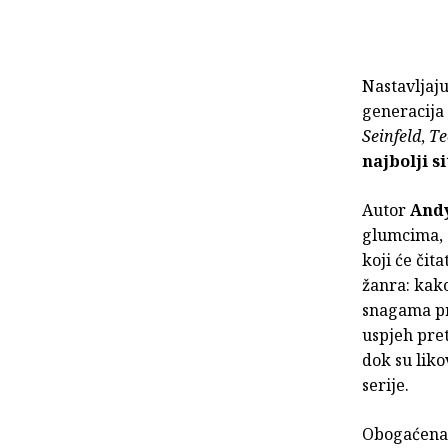
Nastavljaju
generacija 
Seinfeld
,
Te
najbolji s
Autor
And
glumcima, 
koji će čit
žanra: kako
snagama pre
uspjeh pre
dok su liko
serije.
Obogaćena r