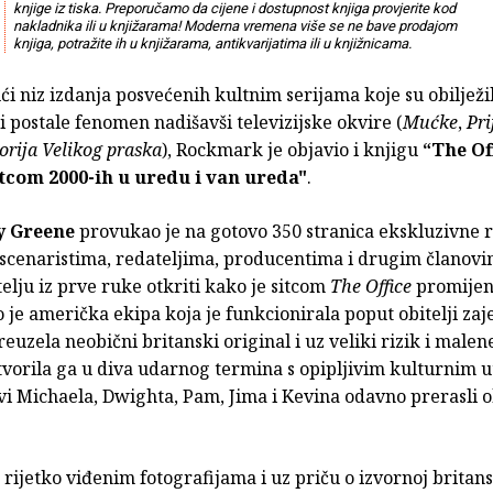
knjige iz tiska. Preporučamo da cijene i dostupnost knjiga provjerite kod
nakladnika ili u knjižarama! Moderna vremena više se ne bave prodajom
knjiga, potražite ih u knjižarama, antikvarijatima ili u knjižnicama.
ći niz izdanja posvećenih kultnim serijama koje su obilježi
i postale fenomen nadišavši televizijske okvire (
Mućke
,
Pri
orija Velikog praska
), Rockmark je objavio i knjigu
“The Off
itcom 2000-ih u uredu i van ureda"
.
y Greene
provukao je na gotovo 350 stranica ekskluzivne 
scenaristima, redateljima, producentima i drugim članov
atelju iz prve ruke otkriti kako je sitcom
The Office
promijeni
 je američka ekipa koja je funkcionirala poput obitelji za
uzela neobični britanski original i uz veliki rizik i malen
tvorila ga u diva udarnog termina s opipljivim kulturnim 
vi Michaela, Dwighta, Pam, Jima i Kevina odavno prerasli 
ijetko viđenim fotografijama i uz priču o izvornoj britans