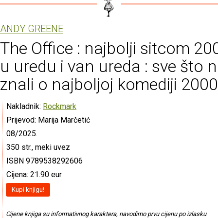
ANDY GREENE
The Office : najbolji sitcom 20
u uredu i van ureda : sve što n
znali o najboljoj komediji 2000
Nakladnik:
Rockmark
Prijevod: Marija Marčetić
08/2025.
350 str., meki uvez
ISBN 9789538292606
Cijena: 21.90 eur
Kupi knjigu!
Cijene knjiga su informativnog karaktera, navodimo prvu cijenu po izlasku