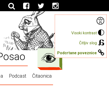
Visoki kontrast
Čitljiv slog
Posao
Podcrtane poveznice
ga
Podcast
Čitaonica