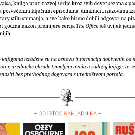
aisa, knjiga prati razvoj serije kroz svih devet sezona s p
a posvećenim ključnim epizodama, dinamici i izazovima iz
ry stilu snimanja, a sve kako bismo dobili odgovor na pit
set godina nakon premijere serija
The Office
još uvijek jedn
ijih.
o knjigama izrađene su na osnovu informacija dobivenih od 
atne uredničke obrade temeljem uvida u sadržaj knjige, te s
enositi bez prethodnog dogovora s uredništvom portala.
– OD ISTOG NAKLADNIKA –