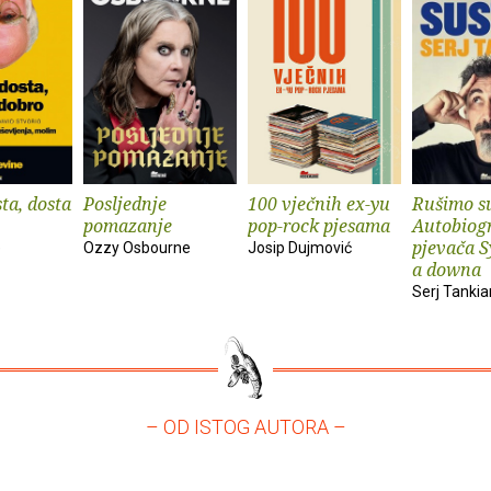
ta, dosta
Posljednje
100 vječnih ex-yu
Rušimo su
pomazanje
pop-rock pjesama
Autobiogr
pjevača S
e
Ozzy Osbourne
Josip Dujmović
a downa
Serj Tankia
– OD ISTOG AUTORA –