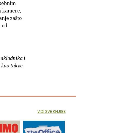
osebnim
a kamere,
anje zašto
a od
nakladnika i
e kao takve
VIDI SVE KNJIGE