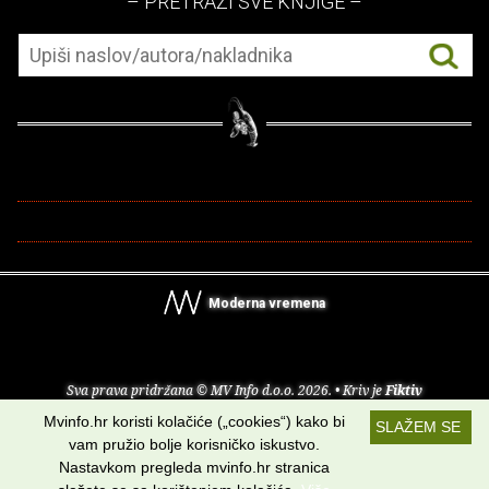
– PRETRAŽI SVE KNJIGE –
Moderna vremena
Sva prava pridržana © MV Info d.o.o. 2026. • Kriv je
Fiktiv
Mvinfo.hr koristi kolačiće („cookies“) kako bi
SLAŽEM SE
O nama
•
Pomoć
•
Uvjeti korištenja
•
RSS kanali
vam pružio bolje korisničko iskustvo.
Nastavkom pregleda mvinfo.hr stranica
Potraži nas na: