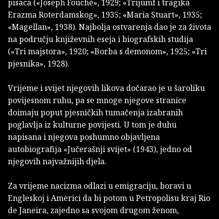
pisaca («Joseph Fouché», 1929; «Trijumf i tragika
Erazma Roterdamskog», 1935; «Maria Stuart», 1935;
«Magellan», 1938). Najbolja ostvarenja dao je za života
na području književnih eseja i biografskih studija
(«Tri majstora», 1920; «Borba s demonom», 1925; «Tri
pjesnika», 1928).
Vrijeme i svijet njegovih likova dočarao je u šaroliku
povijesnom ruhu, pa se mnoge njegove stranice
doimaju poput pjesničkih tumačenja izabranih
poglavlja iz kulturne povijesti. U tom je duhu
napisana i njegova poshumno objavljena
autobiografija «Jučerašnji svijet» (1943), jedno od
njegovih najvažnijih djela.
Za vrijeme nacizma odlazi u emigraciju, boravi u
Engleskoj i Americi da bi potom u Petropolisu kraj Rio
de Janeira, zajedno sa svojom drugom ženom,