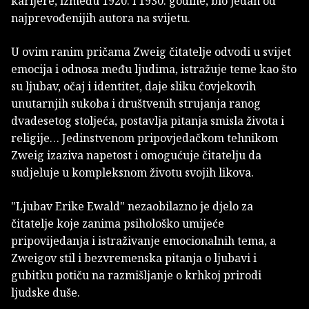
karijere, između 1920. i 1930. godine, bio jedan od
najprevođenijih autora na svijetu.
U ovim ranim pričama Zweig čitatelje odvodi u svijet
emocija i odnosa među ljudima, istražuje teme kao što
su ljubav, očaj i identitet, daje sliku čovjekovih
unutarnjih sukoba i društvenih strujanja ranog
dvadesetog stoljeća, postavlja pitanja smisla života i
religije… Jedinstvenom pripovjedačkom tehnikom
Zweig izaziva napetost i omogućuje čitatelju da
sudjeluje u kompleksnom životu svojih likova.
"Ljubav Erike Ewald" nezaobilazno je djelo za
čitatelje koje zanima psihološko umijeće
pripovijedanja i istraživanje emocionalnih tema, a
Zweigov stil i bezvremenska pitanja o ljubavi i
gubitku potiču na razmišljanje o krhkoj prirodi
ljudske duše.