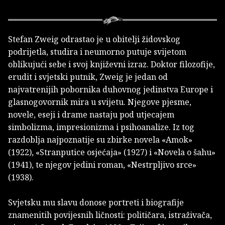
Stefan Zweig odrastao je u obitelji židovskog
podrijetla, studira i neumorno putuje svijetom
oblikujući sebe i svoj književni izraz. Doktor filozofije,
erudit i svjetski putnik, Zweig je jedan od
najvatrenijih pobornika duhovnog jedinstva Europe i
glasnogovornik mira u svijetu. Njegove pjesme,
novele, eseji i drame nastaju pod utjecajem
simbolizma, impresionizma i psihoanalize. Iz tog
razdoblja najpoznatije su zbirke novela «Amok»
(1922), «Stranputice osjećaja» (1927) i «Novela o šahu»
(1941), te njegov jedini roman, «Nestrpljivo srce»
(1938).
Svjetsku mu slavu donose portreti i biografije
znamenitih povijesnih ličnosti: političara, istraživača,