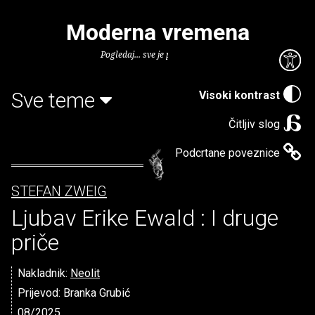
Moderna vremena
Pogledaj... sve je puno knjiga.
Sve teme
Visoki kontrast
Čitljiv slog
Podcrtane poveznice
STEFAN ZWEIG
Ljubav Erike Ewald : I druge
priče
Nakladnik:
Neolit
Prijevod: Branka Grubić
08/2025.