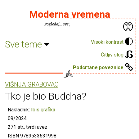
Moderna vremena
Pogledaj... sve je puno knjiga.
Sve teme
Visoki kontrast
Čitljiv slog
Podcrtane poveznice
VIŠNJA GRABOVAC
Tko je bio Buddha?
Nakladnik:
Ibis grafika
09/2024.
271 str., tvrdi uvez
ISBN 9789533631998