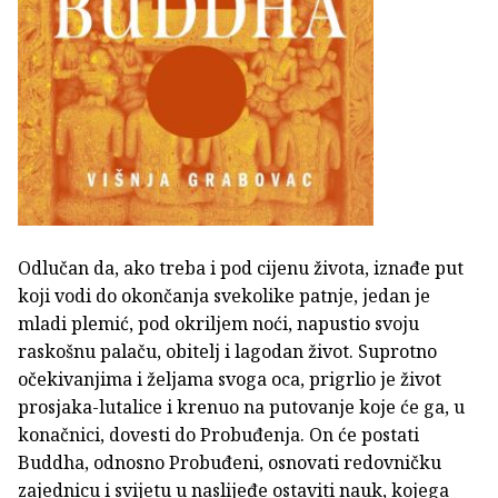
Odlučan da, ako treba i pod cijenu života, iznađe put
koji vodi do okončanja svekolike patnje, jedan je
mladi plemić, pod okriljem noći, napustio svoju
raskošnu palaču, obitelj i lagodan život. Suprotno
očekivanjima i željama svoga oca, prigrlio je život
prosjaka-lutalice i krenuo na putovanje koje će ga, u
konačnici, dovesti do Probuđenja. On će postati
Buddha, odnosno Probuđeni, osnovati redovničku
zajednicu i svijetu u naslijeđe ostaviti nauk, kojega