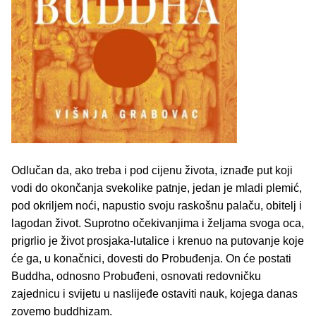
Odlučan da, ako treba i pod cijenu života, iznađe put koji
vodi do okončanja svekolike patnje, jedan je mladi plemić,
pod okriljem noći, napustio svoju raskošnu palaču, obitelj i
lagodan život. Suprotno očekivanjima i željama svoga oca,
prigrlio je život prosjaka-lutalice i krenuo na putovanje koje
će ga, u konačnici, dovesti do Probuđenja. On će postati
Buddha, odnosno Probuđeni, osnovati redovničku
zajednicu i svijetu u naslijeđe ostaviti nauk, kojega danas
zovemo buddhizam.