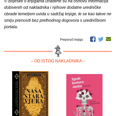
© Bilješke o knjigama izrađene su na osnovu informacija
dobivenih od nakladnika i njihove dodatne uredničke
obrade temeljem uvida u sadržaj knjige, te se kao takve ne
smiju prenositi bez prethodnog dogovora s uredništvom
portala.
Preporuči knjigu
– OD ISTOG NAKLADNIKA –