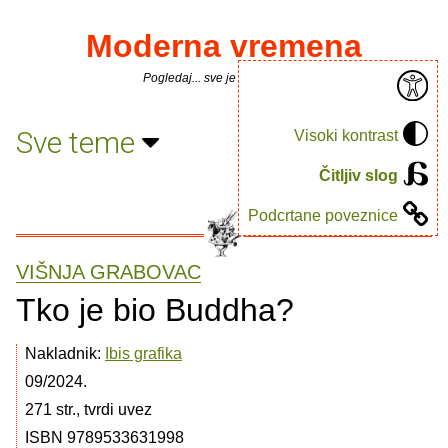
Moderna vremena
Pogledaj... sve je puno knjiga.
Sve teme
Visoki kontrast
Čitljiv slog
Podcrtane poveznice
VIŠNJA GRABOVAC
Tko je bio Buddha?
Nakladnik:
Ibis grafika
09/2024.
271 str., tvrdi uvez
ISBN 9789533631998