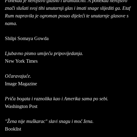
Ponekad je herojstvo glasno i dramatično. A ponekad herojstvo
znači slušati svoj tihi unutarnji glas i imati snage slijediti ga. Etaf
Rum napravila je ogroman posao dijeleći te unutarnje glasove s
nama.
Shilpi Somaya Gowda
Ljubavno pismo umijeću pripovijedanja.
New York Times
Očaravajuće.
Image Magazine
Priča bogata i raznolika kao i Amerika sama po sebi.
Washington Post
"Žena nije muškarac" slavi snagu i moć žena.
Booklist