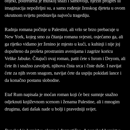
objekt, podređena je muškoj snazi i samovolji, njezin progres ili
imaginacija nepoželjni su, a samo rođenje ženskog djeteta u ovom
okrutnom svijetu predstavlja najveću tragediju.
Radnja romana počinje u Palestini, ali vrlo se brzo prebacuje u
New York, kojeg smo za čitanja romana svjesni, osjećamo ga, ali
ga rijetko viđamo jer ženino je mjesto u kući, u kuhinji i nije joj
dopušteno da prošeta prostranim avenijama i zagrize koricu
Velike Jabuke. Čitajući ovaj roman, patit ćete s Isrom i Deyom, ali
ćete ih i snažno zavoljeti, njihova čista srca i čiste duše. I navijat
ćete za njih svom snagom, navijat ćete da uspiju pokidati lance i
da konačno postanu slobodne.
Etaf Rum napisala je moćan roman koji će bez sumnje snažno
odjeknuti književnom scenom i ženama Palestine, ali i mnogim
drugima, dati dašak nade u bolji i pravedniji svijet.