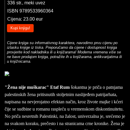
336 str., meki uvez
ISBN 9789533960364
Cijena: 23.00 eur
Kupi knjigu!
Cijene knjiga su informativnog karaktera, navodimo prvu cijenu po
izlasku knjige iz tiska. Preporučamo da cijene i dostupnost knjiga
provjerite kod nakladnika ili u knjižarama! Moderna vremena više se
ne bave prodajom knjiga, potražite ih u knjižarama, antikvarijatima ili
u knjižnicama.
"Žena nije muškarac" Etaf Rum
šokantna je priča o patnjama
palestinskih žena pritisnutih stoljetnim naslijeđem patrijarhata,
napisana na nevjerojatno efektan način, kroz živote majke i kćeri
čije se sudbine u romanu raspleću u vremenskom diskontinuitetu.
No priča nesretnih Palestinki, na žalost, univerzalna je, srećemo je
na svakom koraku, prečesto i na stranicama crne kronike. Žena je