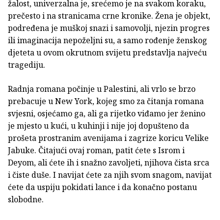
žalost, univerzalna je, srećemo je na svakom koraku,
prečesto i na stranicama crne kronike. Žena je objekt,
podređena je muškoj snazi i samovolji, njezin progres
ili imaginacija nepoželjni su, a samo rođenje ženskog
djeteta u ovom okrutnom svijetu predstavlja najveću
tragediju.
Radnja romana počinje u Palestini, ali vrlo se brzo
prebacuje u New York, kojeg smo za čitanja romana
svjesni, osjećamo ga, ali ga rijetko viđamo jer ženino
je mjesto u kući, u kuhinji i nije joj dopušteno da
prošeta prostranim avenijama i zagrize koricu Velike
Jabuke. Čitajući ovaj roman, patit ćete s Isrom i
Deyom, ali ćete ih i snažno zavoljeti, njihova čista srca
i čiste duše. I navijat ćete za njih svom snagom, navijat
ćete da uspiju pokidati lance i da konačno postanu
slobodne.