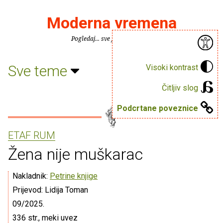
Moderna vremena
Pogledaj... sve je puno knjiga.
Sve teme
Visoki kontrast
Čitljiv slog
Podcrtane poveznice
ETAF RUM
Žena nije muškarac
Nakladnik:
Petrine knjige
Prijevod: Lidija Toman
09/2025.
336 str., meki uvez