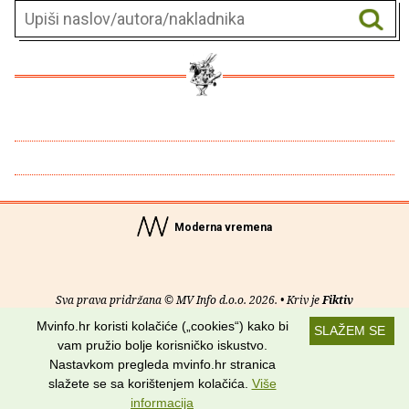
Moderna vremena
Sva prava pridržana © MV Info d.o.o. 2026. • Kriv je
Fiktiv
Mvinfo.hr koristi kolačiće („cookies“) kako bi
SLAŽEM SE
O nama
•
Pomoć
•
Uvjeti korištenja
•
RSS kanali
vam pružio bolje korisničko iskustvo.
Nastavkom pregleda mvinfo.hr stranica
Potraži nas na:
slažete se sa korištenjem kolačića.
Više
informacija