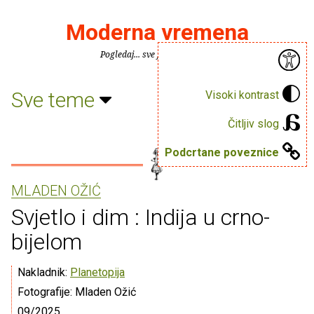
Moderna vremena
Pogledaj... sve je puno knjiga.
Sve teme
Visoki kontrast
Čitljiv slog
Podcrtane poveznice
MLADEN OŽIĆ
Svjetlo i dim : Indija u crno-
bijelom
Nakladnik:
Planetopija
Fotografije: Mladen Ožić
09/2025.