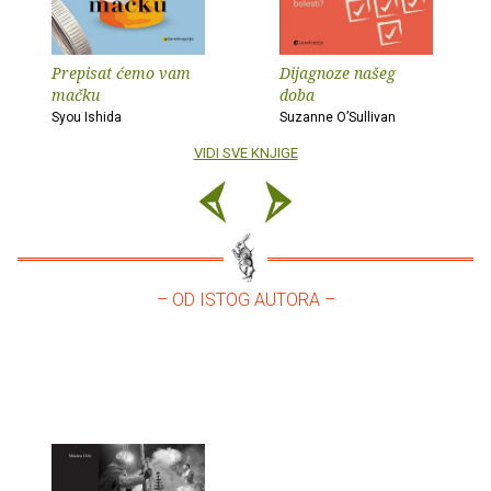
Prepisat ćemo vam
Dijagnoze našeg
mačku
doba
Syou Ishida
Suzanne O’Sullivan
VIDI SVE KNJIGE
– OD ISTOG AUTORA –