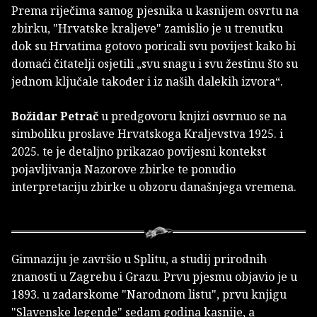
Prema riječima samog pjesnika u kasnijem osvrtu na
zbirku, "Hrvatske kraljeve" zamislio je u trenutku
dok su Hrvatima gotovo poricali svu povijest kako bi
domaći čitatelji osjetili „svu snagu i svu žestinu što su
jednom ključale također i iz naših dalekih izvora“.
Božidar Petrač
u predgovoru knjizi osvrnuo se na
simboliku proslave Hrvatskoga Kraljevstva 1925. i
2025. te je detaljno prikazao povijesni kontekst
pojavljivanja Nazorove zbirke te ponudio
interpretaciju zbirke u obzoru današnjega vremena.
Gimnaziju je završio u Splitu, a studij prirodnih
znanosti u Zagrebu i Grazu. Prvu pjesmu objavio je u
1893. u zadarskome "Narodnom listu", prvu knjigu
"Slavenske legende" sedam godina kasnije, a