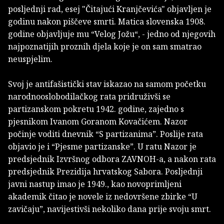
posljednji rad, esej "Čitajući Kranjčevića" objavljen je
godinu nakon piščeve smrti. Matica slovenska 1908.
godine objavljuje mu “Velog Jožu“, - jedno od njegovih
najpoznatijih proznih djela koje je on sam smatrao
neuspjelim.
Svoj je antifašistički stav iskazao na samom početku
narodnooslobodilačkog rata pridruživši se
partizanskom pokretu 1942. godine, zajedno s
pjesnikom Ivanom Goranom Kovačićem. Nazor
počinje voditi dnevnik “S partizanima”. Poslije rata
objavio je i “Pjesme partizanske”. U ratu Nazor je
predsjednik Izvršnog odbora ZAVNOH-a, a nakon rata
predsjednik Prezidija hrvatskog Sabora. Posljednji
javni nastup imao je 1949., kao novoprimljeni
akademik čitao je novele iz nedovršene zbirke “U
zavičaju”, navijestivši nekoliko dana prije svoju smrt.