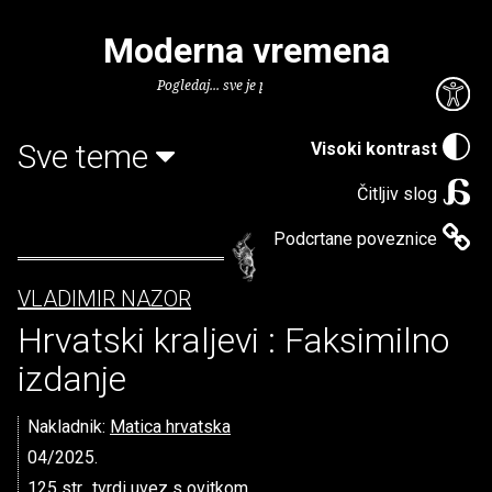
Moderna vremena
Pogledaj... sve je puno knjiga.
Sve teme
Visoki kontrast
Čitljiv slog
Podcrtane poveznice
VLADIMIR NAZOR
Hrvatski kraljevi : Faksimilno
izdanje
Nakladnik:
Matica hrvatska
04/2025.
125 str., tvrdi uvez s ovitkom