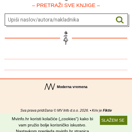
– PRETRAŽI SVE KNJIGE –
Moderna vremena
Sva prava pridržana © MV Info d.o.o. 2026. • Kriv je
Fiktiv
Mvinfo.hr koristi kolačiće („cookies“) kako bi
SLAŽEM SE
O nama
•
Pomoć
•
Uvjeti korištenja
•
RSS kanali
vam pružio bolje korisničko iskustvo.
Nastavkom pregleda mvinfo.hr stranica