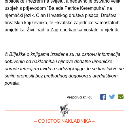
biblioteke Prezreni na svijetu, a nedavno je ostvario veliki
uspjeh s prijevodom "Balada Petrice Kerempuha" na
njemački jezik. Član Hrvatskog društva pisaca, Društva
hrvatskih književnika, te Hrvatske zajednice samostalnih
umjetnika. Živi i radi u Zagrebu kao samostalni umjetnik.
© Bilješke o knjigama izrađene su na osnovu informacija
dobivenih od nakladnika i njihove dodatne uredničke
obrade temeljem uvida u sadržaj knjige, te se kao takve ne
smiju prenositi bez prethodnog dogovora s uredništvom
portala.
Preporuči knjigu
– OD ISTOG NAKLADNIKA –