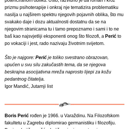
potenciranom obliku. Usto, razvidno je da roman i kroz
prizmu psihoterapije i onkraj nje tematizira problematiku
nasilja u najširem spektru njegovih pojavnih oblika, što mu
svakako daje i dozu aktualnosti dostatnu da se na
njegovim stranicama tu i tamo prepoznamo i sami i to ne
baš kao najsvjetliji eksponenti onog što filozofi, a
Perić
to
po vokaciji i jest, rado nazivaju životnim svijetom.
Što je najgore:
Perić
je toliko svestrano obrazovan,
upućen u svu silu zakučastih tema, da se njegova
beskrajna asocijativna mreža naprosto lijepi za kožu
pedantnog čitatelja.
Igor Mandić, Jutarnji list
Boris Perić
rođen je 1966. u Varaždinu. Na Filozofskom
fakultetu u Zagrebu diplomirao germanistiku i filozofiju.