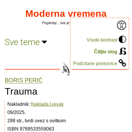
Moderna vremena
Pogledaj... sve je puno knjiga.
Sve teme
Visoki kontrast
Čitljiv slog
Podcrtane poveznice
BORIS PERIĆ
Trauma
Nakladnik:
Naklada Ljevak
09/2025.
288 str., tvrdi uvez s ovitkom
ISBN 9789533559063