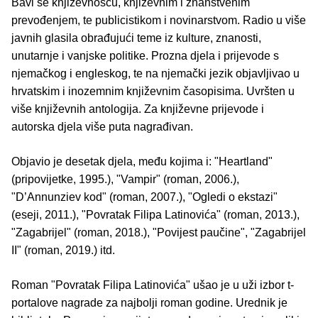
Bavi se književnošću, književnim i znanstvenim
prevođenjem, te publicistikom i novinarstvom. Radio u više
javnih glasila obrađujući teme iz kulture, znanosti,
unutarnje i vanjske politike. Prozna djela i prijevode s
njemačkog i engleskog, te na njemački jezik objavljivao u
hrvatskim i inozemnim književnim časopisima. Uvršten u
više književnih antologija. Za književne prijevode i
autorska djela više puta nagrađivan.
Objavio je desetak djela, među kojima i: "Heartland"
(pripovijetke, 1995.), "Vampir" (roman, 2006.),
"D’Annunziev kod" (roman, 2007.), "Ogledi o ekstazi"
(eseji, 2011.), "Povratak Filipa Latinovića" (roman, 2013.),
"Zagabrijel" (roman, 2018.), "Povijest paučine", "Zagabrijel
II" (roman, 2019.) itd.
Roman "Povratak Filipa Latinovića" ušao je u uži izbor t-
portalove nagrade za najbolji roman godine. Urednik je