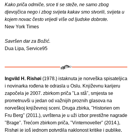
Kako priča odmiče, srce ti se steže, ne samo zbog
djevojčica nego i zbog svijeta kakav smo stvorili, svijeta u
kojem novac često vrijedi više od ljudske dobrote.
New York Times
Savršen dar za Božić.
Dua Lipa, Service95
Ingvild H. Rishøi
(1978.) istaknuta je norveška spisateljica
i novinarka rođena te odrasla u Oslu. Književnu karijeru
započela je 2007. zbirkom priča "La stå", smjesta se
prometnuvši u jedan od važnijih proznih glasova na
norveškoj književnoj sceni. Druga zbirka, "Historien om
Fru Berg" (2011.), uvrštena je u uži izbor prestižne nagrade
"Brage". Trećom zbirkom priča, "Vinternoveller" (2014.),
Rishøi je još jednom potvrdila naklonost kritike i publike,