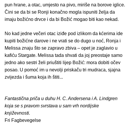
pun hrane, a otac, umjesto na pivo, miriše na borove iglice.
Čini se da bi se Ronji konačno mogla ispuniti želja da
imaju božićno drvce i da bi Božić mogao biti kao nekad.
No kad jedne večeri otac iziđe pod izlikom da kćerima ide
kupiti božićne darove i ne vrati se do dugo u noć, Ronja i
Melissa znaju što se zapravo zbiva – opet je zaglavio u
kafiću Stargate. Melissa tada shvati da joj preostaje samo
jedno ako sestri želi priuštiti lijep Božić: mora dobiti očev
posao. U pomoć im u nevolji priskaču tri mudraca, sjajna
zvijezda i šuma koja ih štiti...
Fantastična priča u duhu H. C. Andersena i A. Lindgren
koja se s pravom svrstava u sam vrh nordijske
književnosti.
Fri Fagbevegelse