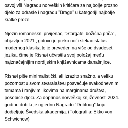
osvojivši Nagradu norveških kritičara za najbolje prozno
djelo za odrasle i nagradu "Brage" u kategoriji najbolje
kratke proze.
Njezin romaneskni prvijenac, "Stargate: božićna priča",
objavljen 2021., gotovo je preko noći stekao status
modernog klasika te je preveden na više od dvadeset
jezika, čime je Rishøi učvrstila svoj položaj među
najznačajnijim nordijskim književnicama današnjice.
Rishøi piše minimalistički, ali izrazito snažno, a veliku
pozornost u svom stvaralaštvu posvećuje svakodnevnim
temama i ranjivim likovima na marginama društva,
posebice djeci. Za doprinos norveškoj književnosti 2024.
godine dobila je uglednu Nagradu "Dobloug" koju
dodjeljuje Švedska akademija. (Fotografija: Ekko von
Schwichow)