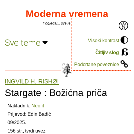
Moderna vremena
Pogledaj... sve je puno knjiga.
Sve teme
Visoki kontrast
Čitljiv slog
Podcrtane poveznice
INGVILD H. RISHØI
Stargate : Božićna priča
Nakladnik:
Neolit
Prijevod: Edin Badić
09/2025.
156 str., tvrdi uvez