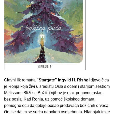
Glavni lik romana
"Stargate"
Ingvild H. Rishøi
djevojčica
je Ronja koja živi u središtu Osla s ocem i starijom sestrom
Melissom. Bliži se Božić i njihov je otac ponovno ostao
bez posla. Kad Ronja, uz pomoć školskog domara,
pomogne ocu da dobije posao prodavača božićnih drvaca,
čini se da im se sreća napokon osmjehnula. Hladnjak im je