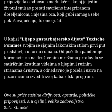
pripovijeda o odnosu između kćeri, kojoj je jedini
životni smisao postati savršeno integriranom
doseljenicom, i njezina oca, koji gubi samoga sebe
pokušavajući njoj to omogućiti.
U knjizi
"Lijepo gastarbajtersko dijete"
Toxische
Pommes
svojim se sjajnim lakonskim stilom prvi put
predstavlja u formi romana. Od početka pandemije
koronavirusa na društvenim mrežama proslavila se
satiričnim kratkim videima o lijepim i ružnim
stranama društva, a odnedavno je počela i uživo na
pozornicama izvoditi svoj kabaretski program.
Ove su priče suština dirljivosti, apsurda, političke
pripovijesti. A u cjelini, veliko zadovoljstvo.
Saša Stanišić