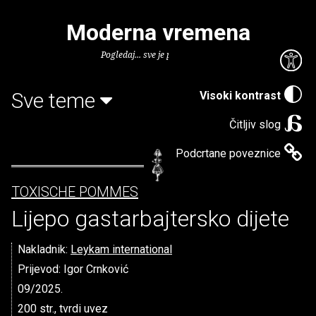
Moderna vremena
Pogledaj... sve je puno knjiga.
Sve teme
Visoki kontrast
Čitljiv slog
Podcrtane poveznice
TOXISCHE POMMES
Lijepo gastarbajtersko dijete
Nakladnik:
Leykam international
Prijevod: Igor Crnković
09/2025.
200 str., tvrdi uvez