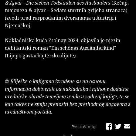
& Ajvar - Die sieben Todsünden des Ausländers
(Kečap,
majoneza & ajvar – Sedam smrtnih grijeha stranaca)
izvodi pred rasprodanim dvoranama u Austriji i
Njemačkoj.
Nakladnička kuća Zsolnay 2024. objavila je njezin
debitantski roman "Ein schönes Ausländerkind"
(Lijepo gastarbajtersko dijete).
© Bilješke o knjigama izrađene su na osnovu
informacija dobivenih od nakladnika i njihove dodatne
uredničke obrade temeljem uvida u sadržaj knjige, te se
kao takve ne smiju prenositi bez prethodnog dogovora s
uredništvom portala.
Preporuči knjigu