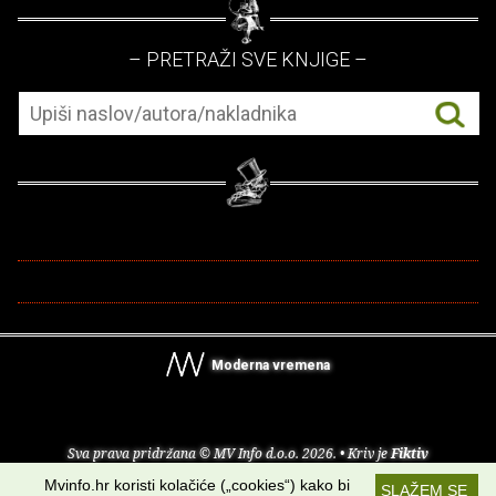
– PRETRAŽI SVE KNJIGE –
Moderna vremena
Sva prava pridržana © MV Info d.o.o. 2026. • Kriv je
Fiktiv
Mvinfo.hr koristi kolačiće („cookies“) kako bi
SLAŽEM SE