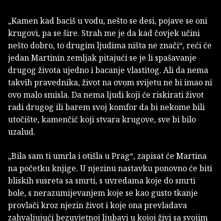
„Kamen kad baciš u vodu, nešto se desi, pojave se oni
krugovi, pa se šire. Strah me je da kad čovjek učini
nešto dobro, to drugim ljudima ništa ne znači“, reći će
jedan Martinin zemljak pitajući se je li spašavanje
drugog života ujedno i bacanje vlastitog. Ali da nema
takvih pravednika, život na ovom svijetu ne bi imao ni
ovo malo smisla. Da nema ljudi koji će riskirati život
radi drugog ili barem svoj komfor da bi nekome bili
utočište, kamenčić koji stvara krugove, sve bi bilo
uzalud.
„Bila sam ti umrla i otišla u Prag“, zapisat će Martina
na početku knjige. U njezinu nastavku ponovno će biti
bliskih susreta sa smrti, s uvredama koje do smrti
bole, s nerazumijevanjem koje se kao gusto tkanje
provlači kroz njezin život i koje ona prevladava
zahvaljujući bezuvjetnoj ljubavi u kojoj živi sa svojim