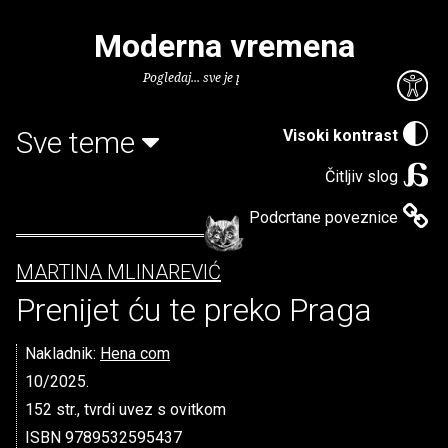
Moderna vremena
Pogledaj... sve je puno knjiga.
Sve teme
Visoki kontrast
Čitljiv slog
Podcrtane poveznice
MARTINA MLINAREVIĆ
Prenijet ću te preko Praga
Nakladnik:
Hena com
10/2025.
152 str., tvrdi uvez s ovitkom
ISBN 9789532595437