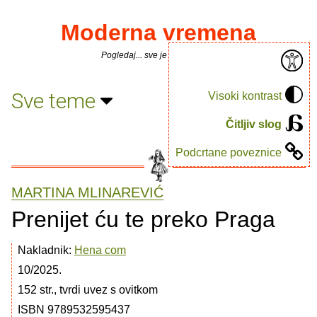
Moderna vremena
Pogledaj... sve je puno knjiga.
Sve teme
Visoki kontrast
Čitljiv slog
Podcrtane poveznice
MARTINA MLINAREVIĆ
Prenijet ću te preko Praga
Nakladnik:
Hena com
10/2025.
152 str., tvrdi uvez s ovitkom
ISBN 9789532595437