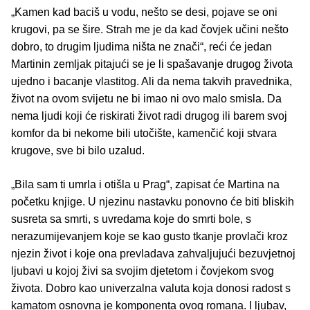
„Kamen kad baciš u vodu, nešto se desi, pojave se oni
krugovi, pa se šire. Strah me je da kad čovjek učini nešto
dobro, to drugim ljudima ništa ne znači“, reći će jedan
Martinin zemljak pitajući se je li spašavanje drugog života
ujedno i bacanje vlastitog. Ali da nema takvih pravednika,
život na ovom svijetu ne bi imao ni ovo malo smisla. Da
nema ljudi koji će riskirati život radi drugog ili barem svoj
komfor da bi nekome bili utočište, kamenčić koji stvara
krugove, sve bi bilo uzalud.
„Bila sam ti umrla i otišla u Prag“, zapisat će Martina na
početku knjige. U njezinu nastavku ponovno će biti bliskih
susreta sa smrti, s uvredama koje do smrti bole, s
nerazumijevanjem koje se kao gusto tkanje provlači kroz
njezin život i koje ona prevladava zahvaljujući bezuvjetnoj
ljubavi u kojoj živi sa svojim djetetom i čovjekom svog
života. Dobro kao univerzalna valuta koja donosi radost s
kamatom osnovna je komponenta ovog romana. I ljubav,