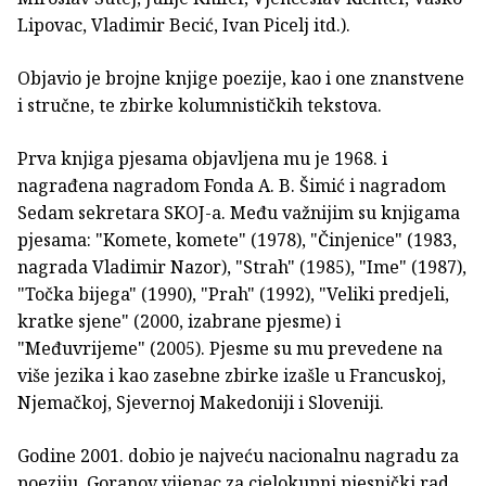
Lipovac, Vladimir Becić, Ivan Picelj itd.).
Objavio je brojne knjige poezije, kao i one znanstvene
i stručne, te zbirke kolumnističkih tekstova.
Prva knjiga pjesama objavljena mu je 1968. i
nagrađena nagradom Fonda A. B. Šimić i nagradom
Sedam sekretara SKOJ-a. Među važnijim su knjigama
pjesama: "Komete, komete" (1978), "Činjenice" (1983,
nagrada Vladimir Nazor), "Strah" (1985), "Ime" (1987),
"Točka bijega" (1990), "Prah" (1992), "Veliki predjeli,
kratke sjene" (2000, izabrane pjesme) i
"Međuvrijeme" (2005). Pjesme su mu prevedene na
više jezika i kao zasebne zbirke izašle u Francuskoj,
Njemačkoj, Sjevernoj Makedoniji i Sloveniji.
Godine 2001. dobio je najveću nacionalnu nagradu za
poeziju, Goranov vijenac za cjelokupni pjesnički rad.