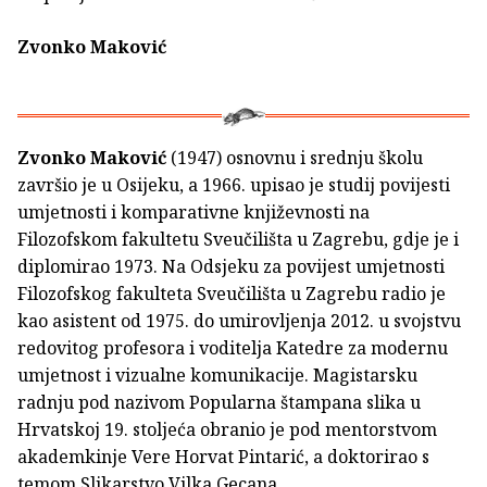
Zvonko Maković
Zvonko Maković
(1947) osnovnu i srednju školu
završio je u Osijeku, a 1966. upisao je studij povijesti
umjetnosti i komparativne književnosti na
Filozofskom fakultetu Sveučilišta u Zagrebu, gdje je i
diplomirao 1973. Na Odsjeku za povijest umjetnosti
Filozofskog fakulteta Sveučilišta u Zagrebu radio je
kao asistent od 1975. do umirovljenja 2012. u svojstvu
redovitog profesora i voditelja Katedre za modernu
umjetnost i vizualne komunikacije. Magistarsku
radnju pod nazivom Popularna štampana slika u
Hrvatskoj 19. stoljeća obranio je pod mentorstvom
akademkinje Vere Horvat Pintarić, a doktorirao s
temom Slikarstvo Vilka Gecana.