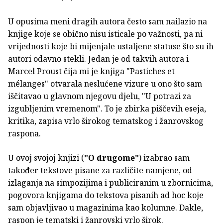
U opusima meni dragih autora često sam nailazio na
knjige koje se obično nisu isticale po važnosti, pa ni
vrijednosti koje bi mijenjale ustaljene statuse što su ih
autori odavno stekli. Jedan je od takvih autora i
Marcel Proust čija mi je knjiga "Pastiches et
mélanges" otvarala neslućene vizure u ono što sam
iščitavao u glavnom njegovu djelu, "U potrazi za
izgubljenim vremenom". To je zbirka piščevih eseja,
kritika, zapisa vrlo širokog tematskog i žanrovskog
raspona.
U ovoj svojoj knjizi (
"O drugome"
) izabrao sam
također tekstove pisane za različite namjene, od
izlaganja na simpozijima i publiciranim u zbornicima,
pogovora knjigama do tekstova pisanih ad hoc koje
sam objavljivao u magazinima kao kolumne. Dakle,
raspon je tematski i žanrovski vrlo širok.