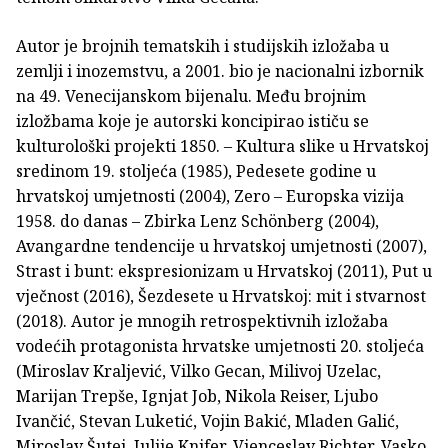
Autor je brojnih tematskih i studijskih izložaba u
zemlji i inozemstvu, a 2001. bio je nacionalni izbornik
na 49. Venecijanskom bijenalu. Među brojnim
izložbama koje je autorski koncipirao ističu se
kulturološki projekti 1850. – Kultura slike u Hrvatskoj
sredinom 19. stoljeća (1985), Pedesete godine u
hrvatskoj umjetnosti (2004), Zero – Europska vizija
1958. do danas – Zbirka Lenz Schönberg (2004),
Avangardne tendencije u hrvatskoj umjetnosti (2007),
Strast i bunt: ekspresionizam u Hrvatskoj (2011), Put u
vječnost (2016), Šezdesete u Hrvatskoj: mit i stvarnost
(2018). Autor je mnogih retrospektivnih izložaba
vodećih protagonista hrvatske umjetnosti 20. stoljeća
(Miroslav Kraljević, Vilko Gecan, Milivoj Uzelac,
Marijan Trepše, Ignjat Job, Nikola Reiser, Ljubo
Ivančić, Stevan Luketić, Vojin Bakić, Mladen Galić,
Miroslav Šutej, Julije Knifer, Vjenceslav Richter, Vasko