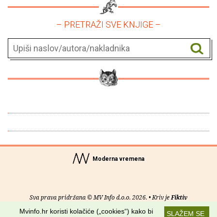
– PRETRAŽI SVE KNJIGE –
Moderna vremena
Sva prava pridržana © MV Info d.o.o. 2026. • Kriv je
Fiktiv
Mvinfo.hr koristi kolačiće („cookies“) kako bi
SLAŽEM SE
O nama
•
Pomoć
•
Uvjeti korištenja
•
RSS kanali