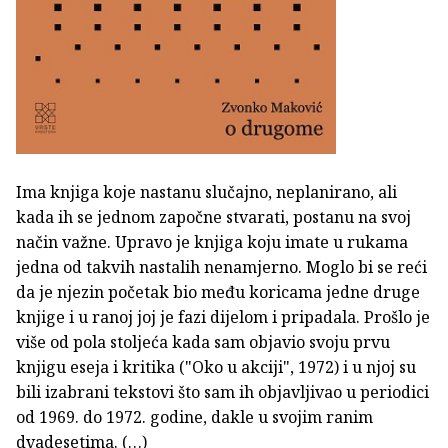
Ima knjiga koje nastanu slučajno, neplanirano, ali
kada ih se jednom započne stvarati, postanu na svoj
način važne. Upravo je knjiga koju imate u rukama
jedna od takvih nastalih nenamjerno. Moglo bi se reći
da je njezin početak bio među koricama jedne druge
knjige i u ranoj joj je fazi dijelom i pripadala. Prošlo je
više od pola stoljeća kada sam objavio svoju prvu
knjigu eseja i kritika ("Oko u akciji", 1972) i u njoj su
bili izabrani tekstovi što sam ih objavljivao u periodici
od 1969. do 1972. godine, dakle u svojim ranim
dvadesetima. (…)