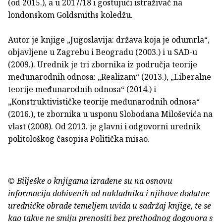
(od 2015.), a u 2017/18 i gostujući istraživač na
londonskom Goldsmiths koledžu.
Autor je knjige „Jugoslavija: država koja je odumrla“,
objavljene u Zagrebu i Beogradu (2003.) i u SAD-u
(2009.). Urednik je tri zbornika iz područja teorije
međunarodnih odnosa: „Realizam“ (2013.), „Liberalne
teorije međunarodnih odnosa“ (2014.) i
„Konstruktivističke teorije međunarodnih odnosa“
(2016.), te zbornika u usponu Slobodana Miloševića na
vlast (2008). Od 2013. je glavni i odgovorni urednik
politološkog časopisa Politička misao.
© Bilješke o knjigama izrađene su na osnovu
informacija dobivenih od nakladnika i njihove dodatne
uredničke obrade temeljem uvida u sadržaj knjige, te se
kao takve ne smiju prenositi bez prethodnog dogovora s