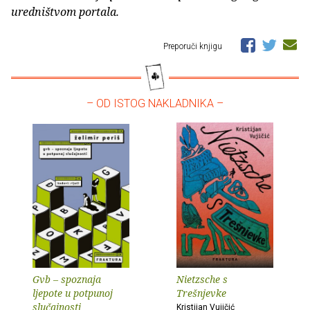
uredništvom portala.
Preporuči knjigu
– OD ISTOG NAKLADNIKA –
Gvb – spoznaja
Nietzsche s
ljepote u potpunoj
Trešnjevke
slučajnosti
Kristijan Vujičić