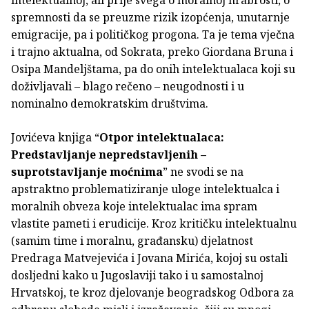
spremnosti da se preuzme rizik izopćenja, unutarnje
emigracije, pa i političkog progona. Ta je tema vječna
i trajno aktualna, od Sokrata, preko Giordana Bruna i
Osipa Mandeljštama, pa do onih intelektualaca koji su
doživljavali – blago rečeno – neugodnosti i u
nominalno demokratskim društvima.
Jovićeva knjiga “
Otpor intelektualaca:
Predstavljanje nepredstavljenih –
suprotstavljanje moćnima
” ne svodi se na
apstraktno problematiziranje uloge intelektualca i
moralnih obveza koje intelektualac ima spram
vlastite pameti i erudicije. Kroz kritičku intelektualnu
(samim time i moralnu, građansku) djelatnost
Predraga Matvejevića i Jovana Mirića, kojoj su ostali
dosljedni kako u Jugoslaviji tako i u samostalnoj
Hrvatskoj, te kroz djelovanje beogradskog Odbora za