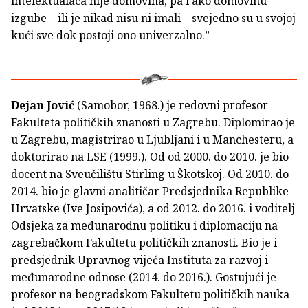
intelektualaca nije domovina, pa i ako domovinu
izgube – ili je nikad nisu ni imali – svejedno su u svojoj
kući sve dok postoji ono univerzalno.”
Dejan Jović
(Samobor, 1968.) je redovni profesor
Fakulteta političkih znanosti u Zagrebu. Diplomirao je
u Zagrebu, magistrirao u Ljubljani i u Manchesteru, a
doktorirao na LSE (1999.). Od od 2000. do 2010. je bio
docent na Sveučilištu Stirling u Škotskoj. Od 2010. do
2014. bio je glavni analitičar Predsjednika Republike
Hrvatske (Ive Josipovića), a od 2012. do 2016. i voditelj
Odsjeka za međunarodnu politiku i diplomaciju na
zagrebačkom Fakultetu političkih znanosti. Bio je i
predsjednik Upravnog vijeća Instituta za razvoj i
međunarodne odnose (2014. do 2016.). Gostujući je
profesor na beogradskom Fakultetu političkih nauka