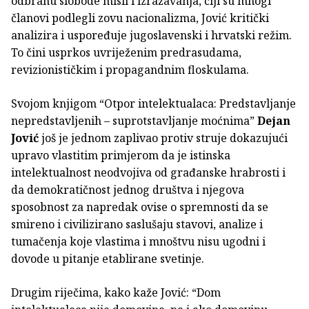
odbranu slobode misli i izražavanja, čiji su mnogi
članovi podlegli zovu nacionalizma, Jović kritički
analizira i uspoređuje jugoslavenski i hrvatski režim.
To čini usprkos uvriježenim predrasudama,
revizionističkim i propagandnim floskulama.
Svojom knjigom “Otpor intelektualaca: Predstavljanje
nepredstavljenih – suprotstavljanje moćnima”
Dejan
Jović
još je jednom zaplivao protiv struje dokazujući
upravo vlastitim primjerom da je istinska
intelektualnost neodvojiva od građanske hrabrosti i
da demokratičnost jednog društva i njegova
sposobnost za napredak ovise o spremnosti da se
smireno i civilizirano saslušaju stavovi, analize i
tumačenja koje vlastima i mnoštvu nisu ugodni i
dovode u pitanje etablirane svetinje.
Drugim riječima, kako kaže Jović: “Dom