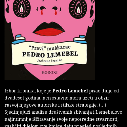
Izbor kronika, koje je
Pedro Lemebel
pisao dulje od
dvadeset godina, neizostavno mora uzeti u obzir
razvoj njegove autorske i stilske strategije. (…)
Sjedinjujući analizu društvenih zbivanja i Lemebelovo
najintimnije iščitavanje svoje neposredne stvarnosti,
različiti dijelovi ove knjige daju pregled posljednjih