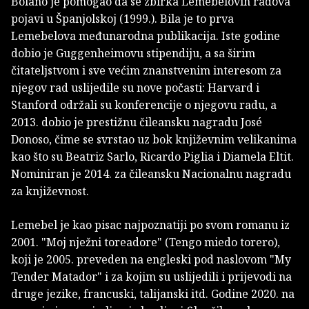
Bolaño je pomogao da se zbirka Lemebelovih radova
pojavi u Španjolskoj (1999.). Bila je to prva
Lemebelova međunarodna publikacija. Iste godine
dobio je Guggenheimovu stipendiju, a sa širim
čitateljstvom i sve većim znanstvenim interesom za
njegov rad uslijedile su nove počasti: Harvard i
Stanford održali su konferencije o njegovu radu, a
2013. dobio je prestižnu čileansku nagradu José
Donoso, čime se svrstao uz bok književnim velikanima
kao što su Beatriz Sarlo, Ricardo Piglia i Diamela Eltit.
Nominiran je 2014. za čileansku Nacionalnu nagradu
za književnost.
Lemebel je kao pisac najpoznatiji po svom romanu iz
2001. "Moj nježni toreadore" (Tengo miedo torero),
koji je 2005. preveden na engleski pod naslovom "My
Tender Matador" i za kojim su uslijedili i prijevodi na
druge jezike, francuski, talijanski itd. Godine 2020. na