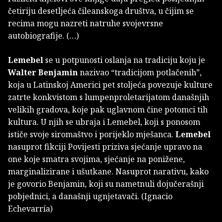
četiriju desetljeća čileanskoga društva, u čijim se
recima mogu nazreti natruhe svojevrsne
autobiografije. (…)
Lemebel
se u potpunosti oslanja na tradiciju koju je
Walter Benjamin
nazivao “tradicijom potlačenih”,
koja u Latinskoj Americi pet stoljeća povezuje kulture
zatrte konkvistom s lumpenproletarijatom današnjih
velikih gradova, koje pak uglavnom čine potomci tih
kultura. U njih se ubraja i Lemebel, koji s ponosom
ističe svoje siromaštvo i porijeklo mješanca.
Lemebel
nasuprot fikciji Povijesti priziva sjećanje upravo na
one koje smatra svojima, sjećanje na ponižene,
marginalizirane i ušutkane. Nasuprot narativu, kako
je govorio Benjamin, koji su nametnuli dojučerašnji
pobjednici, a današnji ugnjetavači. (Ignacio
Echevarría)