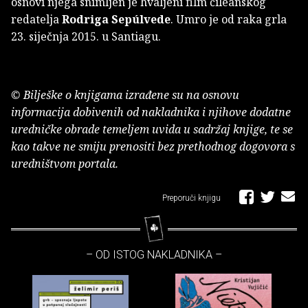
osnovi njega snimljen je hvaljeni film čileanskog
redatelja
Rodriga Sepúlvede
. Umro je od raka grla
23. siječnja 2015. u Santiagu.
© Bilješke o knjigama izrađene su na osnovu
informacija dobivenih od nakladnika i njihove dodatne
uredničke obrade temeljem uvida u sadržaj knjige, te se
kao takve ne smiju prenositi bez prethodnog dogovora s
uredništvom portala.
Preporuči knjigu
– OD ISTOG NAKLADNIKA –