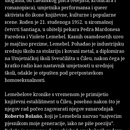
ulogama, od čileanskog pisca (esejista, kroničara i
romanopisca), umjetnika performansa i queer
aktivista do ikone književne, kulturne i popularne
scene. Rođen je 21. studenoga 1952. u siromašnoj
četvrti Santiaga, u obitelji pekara Pedra Mardonesa
Paredesa i Violete Lemebel. Kasnih osamdesetih uzeo
je majčino prezime, Lemebel. Pohađao je industrijsku
srednju školu za stolariju i kovani metal, a diplomirao
na Umjetničkoj školi Sveučilišta u Čileu, nakon čega je
kratko radio kao nastavnik umjetnosti u srednjoj
školi, odakle je otpušten pod pretpostavkom
homoseksualnosti.
Lemebelove kronike s vremenom je primijetio
književni establišment u Čileu, posebno nakon što je
njegov rad počeo zagovarati njegov sunarodnjak
Roberto Bolaño
, koji je Lemebela nazvao “najvećim
pjesnikom moje generacije, iako ne piše poeziju”.