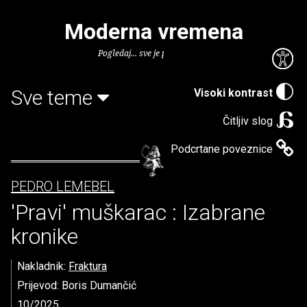
Moderna vremena
Pogledaj... sve je puno knjiga.
Sve teme
Visoki kontrast
Čitljiv slog
Podcrtane poveznice
PEDRO LEMEBEL
'Pravi' muškarac : Izabrane
kronike
Nakladnik:
Fraktura
Prijevod: Boris Dumančić
10/2025.