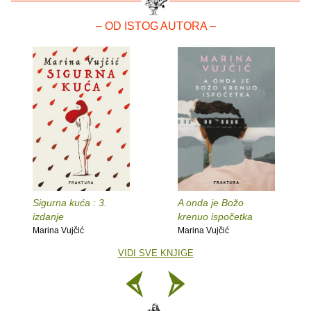
– OD ISTOG AUTORA –
Sigurna kuća : 3.
A onda je Božo
izdanje
krenuo ispočetka
Marina Vujčić
Marina Vujčić
VIDI SVE KNJIGE