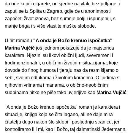
da ode kupiti cigarete, on sjedne na vlak, bez prtljage, i
zaputi se iz Splita u Zagreb, gdje će u anonimnosti
započeti život iznova, bez sumnje bolji i ispunjeniji, s
manje briga i s više vlastite muške slobode.
U hit-romanu
"A onda je Božo krenuo ispočetka"
Marina Vujčić
još jednom pokazuje da je majstorica
karaktera. Njezini su likovi obični ljudi, svevremeni i
trodimenzionalni, u običnim životnim situacijama, koje
dovode do finog humora i tjeraju nas da razmišljamo o
sebi, svojim odlukama i životnim koracima. O ljudima s
njihovim vrlinama i manama, o obično-neobičnim
sudbinama nitko ne piše tako uvjerljivo kao
Marina Vujčić
.
"A onda je Božo krenuo ispočetka" roman je karaktera i
situacije, knjiga koja se čita lagano, ali ne daje mira
čitatelju dugo nakon što sklopi i posljednju stranicu, jer
kontroliramo li i mi, kao i Božo, taj dalmatinski Jedermann,