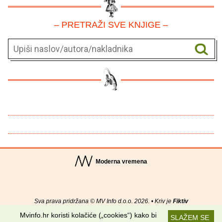
– PRETRAŽI SVE KNJIGE –
Moderna vremena
Sva prava pridržana © MV Info d.o.o. 2026. • Kriv je
Fiktiv
Mvinfo.hr koristi kolačiće („cookies“) kako bi
SLAŽEM SE
O nama
•
Pomoć
•
Uvjeti korištenja
•
RSS kanali