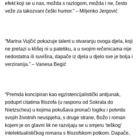
efekt koji se u nas, možda s razlogom, možda i ne, često
veže za takozvani češki humor.” – Miljenko Jergović
“Marina Vujčić pokazuje talent u stvaranju ovoga djela, koji
ne prelazi u klišej ni u patetiku, a u svojim rečenicama nije
nedostatna ili suvišna, dapače iz djela u djelo sve je bolja i
verziranija.” – Vanesa Begić
“Premda koncipiran kao egzistencijalistički antijunak,
poduprt citatima filozofa (u rasponu od Sokrata do
Nietzschea) u kojima pokušava pronaći logiku i potvrdu
svojih životnih neuspjeha, s druge strane, Božo i roman
kojem je on glavni lik ne razvijaju se u smjeru ‘teškog’
intelektualističkog romana s filozofskom potkom. Dapače,