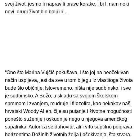
svoj život, jesmo li napravili prave korake, i bi li nam neki
novi, drugi život bio bolji ili…
“Ono što Marina Vujčić pokušava, i što joj na neočekivan
način uspijeva, jest da sve u tom bijegu iz vlastitoga života
bude što običnije. Istovremeno, ništa nije sudbinsko, i sve
je sudbinsko. A Božo, u skladu sa svojom školskom
spremom i zvanjem, mudruje i filozofira, kao nekakav naš,
hrvatski Woody Allen, čije su putanje i životne mogućnosti
ponešto suženije i oskudnije nego u njegova američkog
supatnika. Autorica se duhovito, ali i vrlo suptilno poigrava
horizontima Božinih životnih želja i očekivanja, što stvara