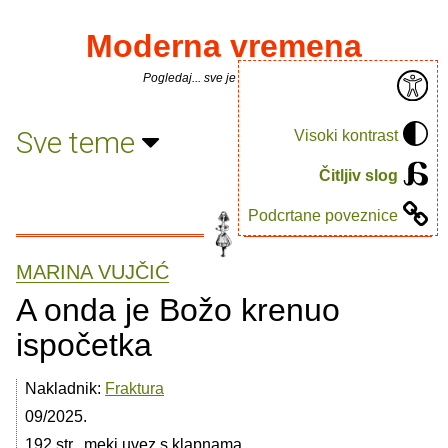
Moderna vremena
Pogledaj... sve je puno knjiga.
Sve teme
Visoki kontrast
Čitljiv slog
Podcrtane poveznice
MARINA VUJČIĆ
A onda je Božo krenuo
ispočetka
Nakladnik:
Fraktura
09/2025.
192 str., meki uvez s klapnama