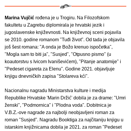
Marina Vujčić
rođena je u Trogiru. Na Filozofskom
fakultetu u Zagrebu diplomirala je hrvatski jezik i
jugoslavenske književnosti. Na književnoj sceni pojavila
se 2010. godine romanom "Tuđi život". Od tada je objavila
još šest romana: "A onda je Božo krenuo ispočetka",
"Mogla sam to biti ja", "Susjed", "Otpusno pismo" (u
koautorstvu s Ivicom Ivaniševićem), "Pitanje anatomije" i
"Pedeset cigareta za Elenu". Godine 2021. objavljuje
knjigu dnevničkih zapisa "Stolareva kći".
Nacionalnu nagradu Ministarstva kulture i medija
Republike Hrvatske 'Marin Držić' dobila je za drame: "Umri
ženski", "Podmornica" i "Plodna voda". Dobitnica je
V.B.Z.-ove nagrade za najbolji neobjavljeni roman za
roman "Susjed". Nagradu Booktiga za najčitaniju knjigu u
istarskim knjižnicama dobila je 2021. za roman "Pedeset