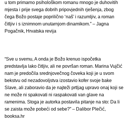
u tom primarno psihološkom romanu mnogo je duhovitih
mjesta i prije svega dobrih pripovjednih rješenja, zbog
čega Božo postaje poprilično ‘naš’ i razumljiv, a roman
čitljiv i s iznimnom unutarnjom dinamikom.” – Jagna
Pogačnik, Hrvatska revija
“Sve u svemu, A onda je Božo krenuo ispočetka
predstavlja lako čitljiv, ali ne površan roman. Marina Vujčić
nam je predočila srednjovečnog čoveka koji je u svom
bekstvu od nezadovoljstva izostavio kofer svoje bake
Slave, ali zaboravio da je najteži prtljag upravo onaj koji se
ne može ni spakovati ni raspakovati van glave na
ramenima. Stoga je autorka postavila pitanje na sto: Da li
se zaista može pobeći od sebe?” – Dalibor Plečić,
booksa.hr