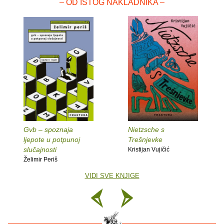
– OD ISTOG NAKLADNIKA –
Gvb – spoznaja
Nietzsche s
ljepote u potpunoj
Trešnjevke
slučajnosti
Kristijan Vujičić
Želimir Periš
VIDI SVE KNJIGE