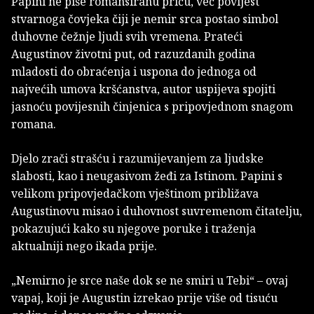
Papini ne piše romansiranu priču, već povijest
stvarnoga čovjeka čiji je nemir srca postao simbol
duhovne čežnje ljudi svih vremena. Prateći
Augustinov životni put, od razuzdanih godina
mladosti do obraćenja i uspona do jednoga od
najvećih umova kršćanstva, autor uspijeva spojiti
jasnoću povijesnih činjenica s pripovjednom snagom
romana.
Djelo zrači strašću i razumijevanjem za ljudske
slabosti, kao i neugasivom žeđi za Istinom. Papini s
velikom pripovjedačkom vještinom približava
Augustinovu misao i duhovnost suvremenom čitatelju,
pokazujući kako su njegove poruke i traženja
aktualniji nego ikada prije.
„Nemirno je srce naše dok se ne smiri u Tebi“ – ovaj
vapaj, koji je Augustin izrekao prije više od tisuću