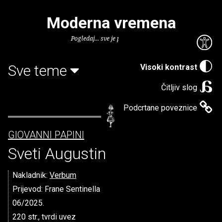
Moderna vremena
Pogledaj... sve je puno knjiga.
Sve teme
Visoki kontrast
Čitljiv slog
Podcrtane poveznice
GIOVANNI PAPINI
Sveti Augustin
Nakladnik:
Verbum
Prijevod: Frane Sentinella
06/2025.
220 str., tvrdi uvez