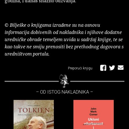
godina, i danas snažno odzvanja.
© Bilješke o knjigama izrađene su na osnovu
informacija dobivenih od nakladnika i njihove dodatne
uredničke obrade temeljem uvida u sadržaj knjige, te se
kao takve ne smiju prenositi bez prethodnog dogovora s
uredništvom portala.
Preporuči knjigu
– OD ISTOG NAKLADNIKA –